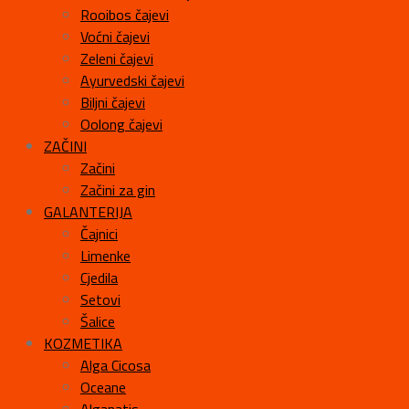
Rooibos čajevi
Voćni čajevi
Zeleni čajevi
Ayurvedski čajevi
Biljni čajevi
Oolong čajevi
ZAČINI
Začini
Začini za gin
GALANTERIJA
Čajnici
Limenke
Cjedila
Setovi
Šalice
KOZMETIKA
Alga Cicosa
Oceane