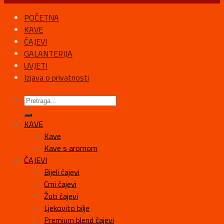
POČETNA
KAVE
ČAJEVI
GALANTERIJA
UVJETI
Izjava o privatnosti
KAVE
Kave
Kave s aromom
ČAJEVI
Bijeli čajevi
Crni čajevi
Žuti čajevi
Ljekovito bilje
Premium blend čajevi