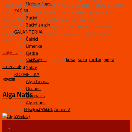
Oolong čajevi
ekskluzivnog i zadivljujućeg mirisa. S bio certifikatom Ecocert
ZAČINI
Cosmos Organic garantiramo vam kvalitetne formule s
Začini
izvanrednim prirodnim sastojcima, bez sirovina iz
Začini za gin
petrokemikalija. OCÉANE njega za kožu i kosu savršeno
GALANTERIJA
kombinira senzualnost tekstura i mirisa s djelotvornošću
Čajnici
morskih […]
Limenke
Dalje
→
Cjedila
Objavljeno u
NOVOSTI
|
Tagged
kosa
,
koža
,
motar
,
njega
,
Setovi
smeđa alga
Šalice
KOZMETIKA
NOVOSTI
Alga Cicosa
Oceane
Alga Natis
Alganatis
Algamaris
Objavljeno
6. srpnja 2020.
Admin 2
Hydra Protect
Kontakt
06
srp