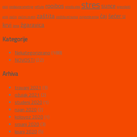
stres
rooibos
sunce
osip
probavne smetnje
refluks
smeđa alga
svjezdasti
zaštita
čaj
šećer u
anis
začin
začini za gin
zaštita od sunca
zvijezde anisa
krvi
žgaravica
žena
Kategorije
Nekategorizirano
(188)
NOVOSTI
(22)
Arhiva
travanj 2021
(3)
ožujak 2021
(2)
studeni 2020
(1)
rujan 2020
(2)
kolovoz 2020
(1)
srpanj 2020
(3)
lipanj 2020
(5)