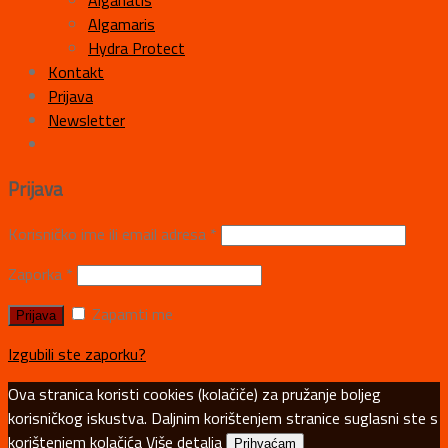
Alganatis
Algamaris
Hydra Protect
Kontakt
Prijava
Newsletter
Prijava
Korisničko ime ili email adresa
*
Zaporka
*
Zapamti me
Izgubili ste zaporku?
Ova stranica koristi cookies (kolačiče) za pružanje boljeg
korisničkog iskustva. Daljnim korištenjem stranice suglasni ste s
korištenjem kolačića
Više detalja
Prihvaćam