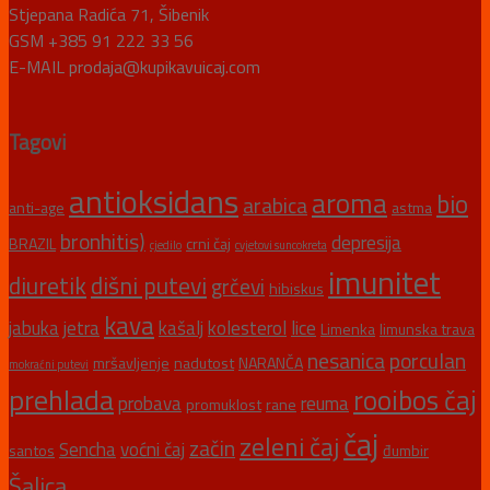
Stjepana Radića 71, Šibenik
GSM +385 91 222 33 56
E-MAIL prodaja@kupikavuicaj.com
Tagovi
antioksidans
aroma
bio
arabica
anti-age
astma
bronhitis)
depresija
BRAZIL
crni čaj
cjedilo
cvjetovi suncokreta
imunitet
diuretik
dišni putevi
grčevi
hibiskus
kava
jabuka
jetra
kašalj
kolesterol
lice
Limenka
limunska trava
nesanica
porculan
mršavljenje
nadutost
NARANČA
mokraćni putevi
prehlada
rooibos čaj
probava
reuma
promuklost
rane
čaj
zeleni čaj
začin
Sencha
voćni čaj
santos
đumbir
Šalica