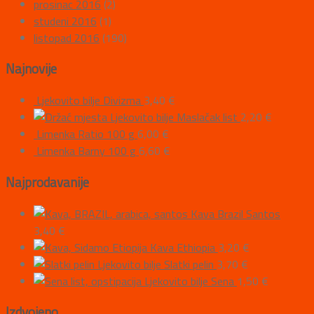
prosinac 2016
(2)
studeni 2016
(1)
listopad 2016
(190)
Najnovije
Ljekovito bilje Divizma
3,40
€
Ljekovito bilje Maslačak list
2,20
€
Limenka Ratio 100 g
6,00
€
Limenka Barny 100 g
6,60
€
Najprodavanije
Kava Brazil Santos
3,40
€
Kava Ethiopia
3,20
€
Ljekovito bilje Slatki pelin
3,70
€
Ljekovito bilje Sena
1,50
€
Izdvojeno