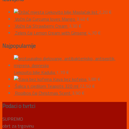
Ljekovito bilje Maslačak list
2,20
€
Voćni čaj Curcuma loves Mango
3,40
€
Voćni čaj Strawberry Cream
3,30
€
Zeleni čaj Lemon Cream with Ginseng
4,70
€
Najpopularnije
Ljekovito bilje Kadulja
1,70
€
Kava bez kofeina
3,80
€
Šalica s cjedilom Teapots 320 ml
22,50
€
Rooibos čaj Christmas Scent
3,90
€
Podaci o tvrtci
SUPREMO
obrt za trgovinu