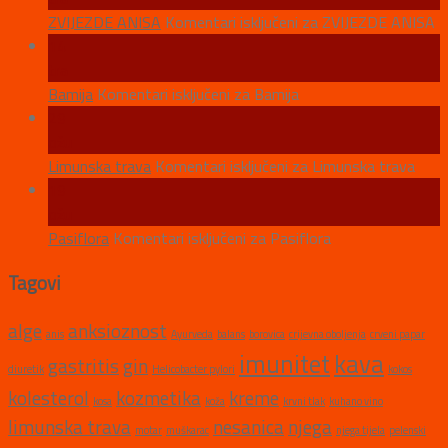
ZVIJEZDE ANISA
Komentari isključeni
za ZVIJEZDE ANISA
14
tra
Bamija
Komentari isključeni
za Bamija
29
ožu
Limunska trava
Komentari isključeni
za Limunska trava
19
ožu
Pasiflora
Komentari isključeni
za Pasiflora
Tagovi
alge
anksioznost
anis
Ayurveda
balans
borovica
crijevna oboljenja
crveni papar
imunitet
kava
gastritis
gin
diuretik
Helicobacter pylori
kokos
kolesterol
kozmetika
kreme
kosa
koža
krvni tlak
kuhano vino
limunska trava
nesanica
njega
motar
muškarac
njega tijela
pelenski