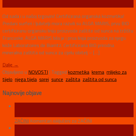
srp
Od sada i u našoj trgovini! Certificirana organska kozmetika!
Predani surferi i ljubitelji mora razvili su ALGA MARIS, prvu BIO
certificiranu organsku liniju proizvoda zaštite od sunca na tržištu
Francuske. ALGA MARIS bila je i prva linija proizvoda za njegu
kože Laboratoires de Biarritz. Certificirana BIO prirodna
mineralna zaštita od sunca za cijelu obitelj – […]
Dalje
→
Objavljeno u
NOVOSTI
|
Tagged
kozmetika
,
krema
,
mlijeko za
tijelo
,
njega tijela
,
sprej
,
sunce
,
zaštita
,
zaštita od sunca
Najnovije objave
28
tra
ZAČINI
Komentari isključeni
za ZAČINI
27
tra