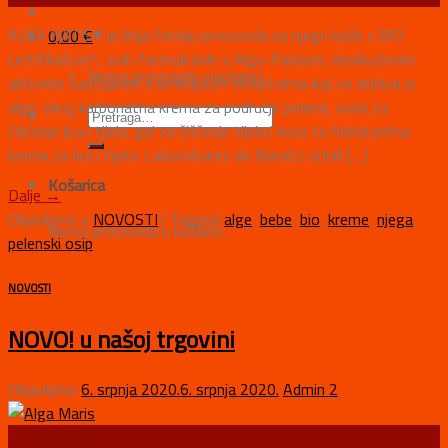
ALGA NATIS® je linija četiriju proizvoda za njegu kože s BIO
0,00
€
certifikatom*, svih formuliranih s Alga-Paisium, ekskluzivnim
Nema proizvoda u košarici.
aktivnim sastojkom s umirujućim svojstvima koji se dobiva iz
alge: oleo-karbonatna krema za područje pelena, voda za
čišćenje lica i tijela, gel za čiščenje tijela i kose te hidratantna
krema za lice i tijelo. Laboratoires de Biarritz učinili […]
Košarica
Dalje
→
Objavljeno u
NOVOSTI
|
Tagged
alge
,
bebe
,
bio
,
kreme
,
njega
,
Nema proizvoda u košarici.
pelenski osip
NOVOSTI
NOVO! u našoj trgovini
Objavljeno
6. srpnja 2020.
6. srpnja 2020.
Admin 2
06