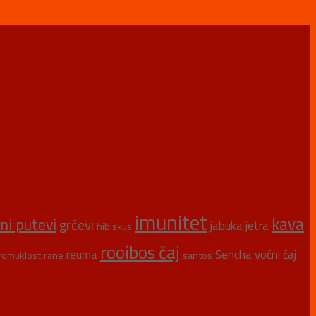
imunitet
kava
šni putevi
grčevi
jabuka
jetra
hibiskus
rooibos čaj
reuma
Sencha
voćni čaj
romuklost
rane
santos