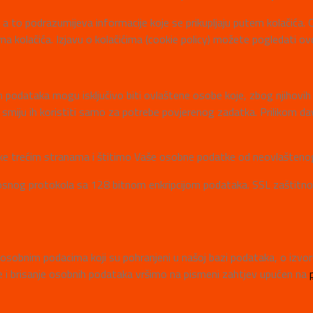
 to podrazumijeva informacije koje se prikupljaju putem kolačića. Os
 kolačića. Izjavu o kolačićima (cookie policy) možete pogledati ovd
ih podataka mogu isključivo biti ovlaštene osobe koje, zbog njihovi
 smiju ih koristiti samo za potrebe povjerenog zadatka. Prilikom dav
e trećim stranama i štitimo Vaše osobne podatke od neovlaštenog
osnog protokola sa 128 bitnom enkripcijom podataka. SSL zaštitno 
sobnim podacima koji su pohranjeni u našoj bazi podataka, o izvoru 
 i brisanje osobnih podataka vršimo na pismeni zahtjev upućen na