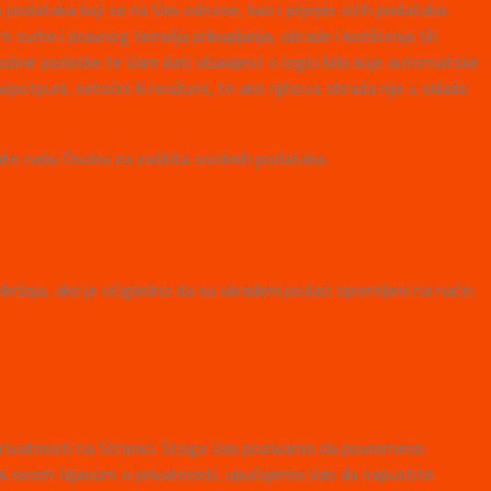
odataka koji se na Vas odnose, kao i prijepis istih podataka.
vrhe i pravnog temelja prikupljanja, obrade i korištenja tih
obne podatke te Vam dati obavijest o logici bilo koje automatske
otpuni, netočni ili neažurni, te ako njihova obrada nije u skladu
te našu Osobu za zaštitu osobnih podataka.
ršaja, ako je očigledno da su ukradeni podaci spremljeni na način
 privatnosti na Stranici. Stoga Vas pozivamo da povremeno
te s ovom Izjavom o privatnosti, upućujemo Vas da napustite