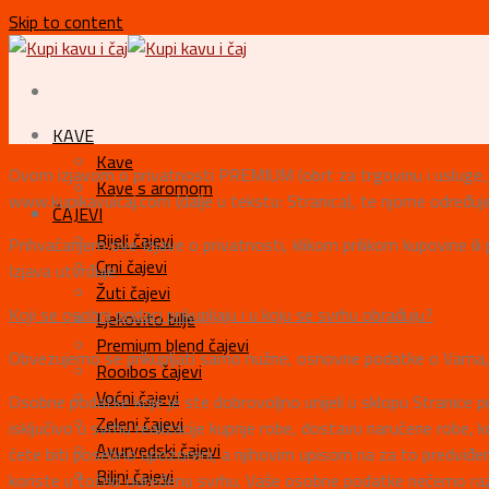
Skip to content
KAVE
Kave
Ovom izjavom o privatnosti PREMIUM (obrt za trgovinu i usluge, da
Kave s aromom
www.kupikavuicaj.com (dalje u tekstu: Stranica), te njome određuje n
ČAJEVI
Bijeli čajevi
Prihvaćanjem ove Izjave o privatnosti, klikom prilikom kupovine il
Crni čajevi
Izjava utvrđuje.
Žuti čajevi
Koji se osobni podaci prikupljaju i u koju se svrhu obrađuju?
Ljekovito bilje
Premium blend čajevi
Obvezujemo se prikupljati samo nužne, osnovne podatke o Vama, ko
Rooibos čajevi
Voćni čajevi
Osobne podatke koje je ste dobrovoljno unijeli u sklopu Stranice 
Zeleni čajevi
isključivo u svrhu realizacije kupnje robe, dostavu naručene robe,
Ayurvedski čajevi
ćete biti posebno upozoreni, a njihovim upisom na za to predviđena
Biljni čajevi
koriste u točno određenu svrhu. Vaše osobne podatke nećemo raz