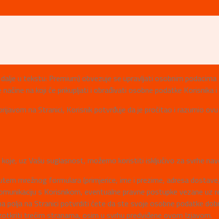
lje u tekstu: Premium) obvezuje se upravljati osobnim podacima tak
ačine na koji će prikupljati i obrađivati osobne podatke Korisnika i 
i prijavom na Stranici, Korisnik potvrđuje da je pročitao i razumio o
je, uz Vašu suglasnost, možemo koristiti isključivo za svrhe nave
putem mrežnog formulara (primjerice, ime i prezime, adresa dostave,
 komunikaciju s Korisnikom, eventualne pravne postupke vezane uz re
 polja na Stranici potvrditi ćete da ste svoje osobne podatke dobro
otkriti trećim stranama, osim u svrhu predviđene ovom Izjavom.