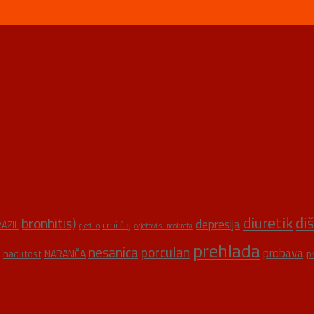
diuretik
di
bronhitis)
depresija
AZIL
crni čaj
cjedilo
cvjetovi suncokreta
prehlada
nesanica
porculan
probava
nadutost
NARANČA
p