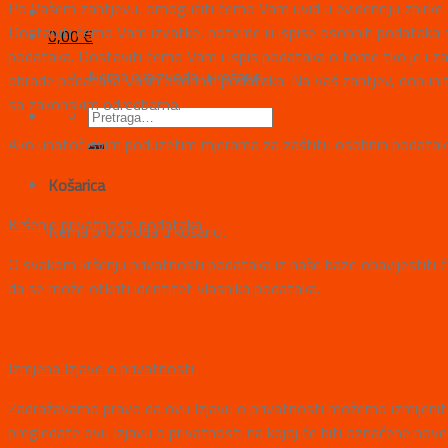
Po Vašem zahtjevu, omogućiti ćemo Vam uvid u evidenciju zbirke o
Dostaviti ćemo Vam izvatke, potvrde ili ispise osobnih podataka s
0,00
€
podataka. Dostaviti ćemo Vam i ispis podataka o tome tko je i za
Nema proizvoda u košarici.
obrade podataka Vaših osobnih podataka. Na Vaš zahtjev, dopunit će
sa zakonskim odredbama.
Ako unatoč svim poduzetim mjerama za zaštitu osobnih podataka
Košarica
Kršenje privatnosti podataka
Nema proizvoda u košarici.
O svakom kršenju privatnosti podataka iz naše baze obavijestiti će
da se može otkriti identitet vlasnika podataka.
Izmjena Izjave o privatnosti
Zadražavamo pravo da ovu Izjavu o privatnosti možemo izmijeniti 
pregledate ovu Izjavu o privatnosti na kojoj će biti označene nov