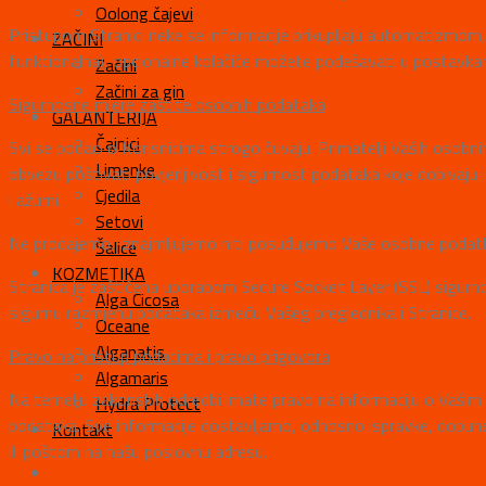
Oolong čajevi
Pristupom Stranici neke se informacije prikupljaju automatizmom, a
ZAČINI
funkcionalna), opcionalne kolačiće možete podešavati u postavkama
Začini
Začini za gin
Sigurnosne mjere zaštite osobnih podataka
GALANTERIJA
Čajnici
Svi se podaci o Korisnicima strogo čuvaju. Primatelji Vaših osobn
Limenke
obvezu poštivati povjerljivost i sigurnost podataka koje dobivaju i
Cjedila
i ažurni.
Setovi
Ne prodajemo, iznajmljujemo niti posuđujemo Vaše osobne podatk
Šalice
KOZMETIKA
Stranica je zaštićena uporabom Secure Socket Layer (SSL) sigurn
Alga Cicosa
sigurnu razmjenu podataka između Vašeg preglednika i Stranice.
Oceane
Alganatis
Pravo na pristup podacima i pravo prigovora
Algamaris
Na temelju zakonskih odredbi imate pravo na informaciju o Vašim o
Hydra Protect
podataka. Sve informacije dostavljamo, odnosno ispravke, dopune
Kontakt
ili poštom na našu poslovnu adresu.