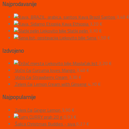
Najprodavanije
Kava Brazil Santos
3,40
Kava Ethiopia
3,20
€
Ljekovito bilje Slatki pelin
3,70
€
Ljekovito bilje Sena
1,50
€
Izdvojeno
Ljekovito bilje Maslačak list
2,20
€
Voćni čaj Curcuma loves Mango
3,40
€
Voćni čaj Strawberry Cream
3,30
€
Zeleni čaj Lemon Cream with Ginseng
4,70
€
Najpopularnije
Zeleni čaj Ginger Lemon
3,90
€
CURRY prah 20 g
0,93
€
Šalica Christmas Buddies - siva
6,27
€