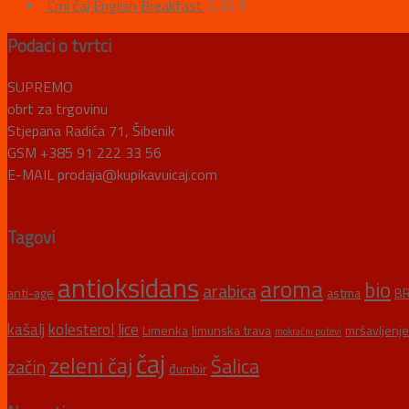
Crni čaj English Breakfast
3,32
€
Podaci o tvrtci
SUPREMO
obrt za trgovinu
Stjepana Radića 71, Šibenik
GSM +385 91 222 33 56
E-MAIL prodaja@kupikavuicaj.com
Tagovi
antioksidans
aroma
bio
arabica
anti-age
astma
BR
kašalj
kolesterol
lice
Limenka
limunska trava
mršavljenje
mokraćni putevi
čaj
zeleni čaj
Šalica
začin
đumbir