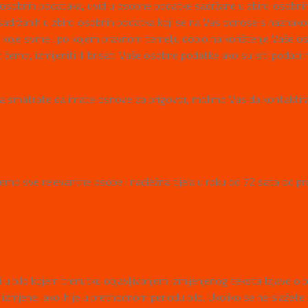
sobnih podataka, uvid u osobne podatke sadržane u zbirci osobnih p
adržanih u zbirci osobnih podatka koji se na Vas odnose s naznakom s
 koje svrhe i po kojem pravnom temelju dobio na korištenje Vaše os
mo, izmijeniti ili brisati Vaše osobne podatke ako su isti podaci nep
 smatrate da imate osnove za prigovor, molimo Vas da kontaktira
mo sve relevantne osobe i nadležna tijela u roku od 72 sata od prek
u bilo kojem trenutku objavljivanjem izmijenjenog teksta Izjave o
e izmjene, ako ih je u prethodnom periodu bilo. Ukoliko se ne slaže