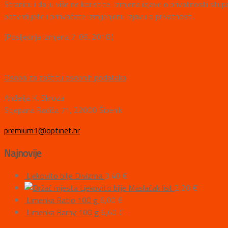
Stranicu i da ju više ne koristite. Izmjena izjave o privatnosti 
potvrđujete i prihvaćate izmijenjenu Izjavu o privatnosti.
(Posljednja izmjena 7. 06. 2018.)
Osoba za zaštitu osobnih podataka
Anđelija K. Skroza
Stjepana Radića 71, 22000 Šibenik
premium1@optinet.hr
Najnovije
Ljekovito bilje Divizma
3,40
€
Ljekovito bilje Maslačak list
2,20
€
Limenka Ratio 100 g
6,00
€
Limenka Barny 100 g
6,60
€