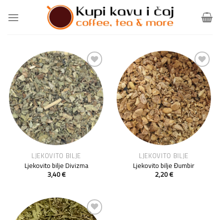
Skip
to
content
Add to
Add to
Wishlist
Wishlist
LJEKOVITO BILJE
LJEKOVITO BILJE
Ljekovito bilje Divizma
Ljekovito bilje Đumbir
3,40
€
2,20
€