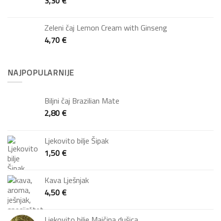
3,30
€
Zeleni čaj Lemon Cream with Ginseng
4,70
€
NAJPOPULARNIJE
Biljni čaj Brazilian Mate
2,80
€
Ljekovito bilje Šipak
1,50
€
Kava Lješnjak
4,50
€
Ljekovito bilje Majčina dušica