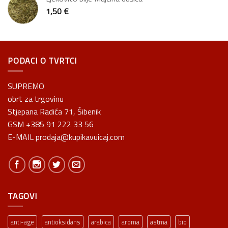
1,50
€
PODACI O TVRTCI
SUPREMO
obrt za trgovinu
Stjepana Radića 71, Šibenik
GSM +385 91 222 33 56
E-MAIL prodaja@kupikavuicaj.com
TAGOVI
anti-age
antioksidans
arabica
aroma
astma
bio