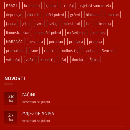
BRAZIL
bronhitis)
cjedilo
crni čaj
cvjetovi suncokreta
depresija
diuretik
dišni putevi
grčevi
hibiskus
imunitet
jabuka
jetra
kava
kašalj
kolesterol
lice
Limenka
limunska trava
mokraćni putevi
mršavljenje
nadutost
NARANČA
nesanica
porculan
prehlada
probava
promuklost
rane
reuma
rooibos čaj
santos
Sencha
voćni čaj
začin
zeleni čaj
čaj
đumbir
Šalica
NOVOSTI
ZAČINI
28
tra
za
Komentari isključeni
ZAČINI
ZVIJEZDE ANISA
27
tra
za
Komentari isključeni
ZVIJEZDE