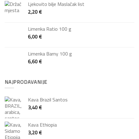
Ljekovito bilje Maslačak list
2,20
€
Limenka Ratio 100 g
6,00
€
Limenka Barny 100 g
6,60
€
NAJPRODAVANIJE
Kava Brazil Santos
3,40
€
Kava Ethiopia
3,20
€