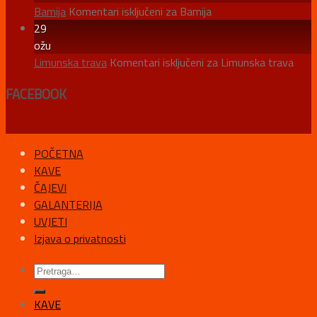
Bamija
Komentari isključeni
za Bamija
29
ožu
Limunska trava
Komentari isključeni
za Limunska trava
FACEBOOK
POČETNA
KAVE
ČAJEVI
GALANTERIJA
UVJETI
Izjava o privatnosti
KAVE