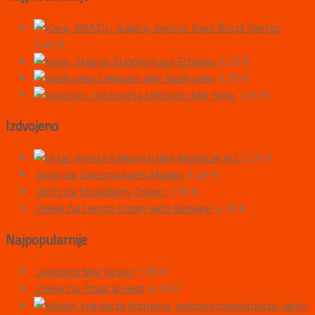
Kava Brazil Santos
3,40
€
Kava Ethiopia
3,20
€
Ljekovito bilje Slatki pelin
3,70
€
Ljekovito bilje Sena
1,50
€
Izdvojeno
Ljekovito bilje Maslačak list
2,20
€
Voćni čaj Curcuma loves Mango
3,40
€
Voćni čaj Strawberry Cream
3,30
€
Zeleni čaj Lemon Cream with Ginseng
4,70
€
Najpopularnije
Ljekovito bilje Neven
1,99
€
Zeleni čaj Tropical Heat
4,10
€