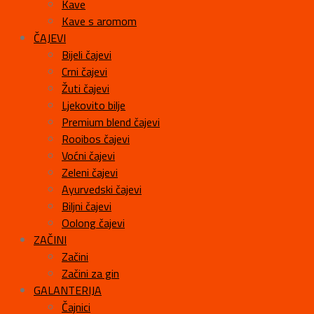
Kave
Kave s aromom
ČAJEVI
Bijeli čajevi
Crni čajevi
Žuti čajevi
Ljekovito bilje
Premium blend čajevi
Rooibos čajevi
Voćni čajevi
Zeleni čajevi
Ayurvedski čajevi
Biljni čajevi
Oolong čajevi
ZAČINI
Začini
Začini za gin
GALANTERIJA
Čajnici