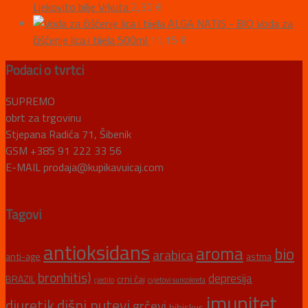
Ljekovito bilje Vrkuta
2,30
€
ALGA NATIS - BIO Voda za
čišćenje lica i tijela 500ml
11,15
€
Podaci o tvrtci
SUPREMO
obrt za trgovinu
Stjepana Radića 71, Šibenik
GSM +385 91 222 33 56
E-MAIL prodaja@kupikavuicaj.com
Tagovi
antioksidans
aroma
bio
arabica
anti-age
astma
bronhitis)
depresija
BRAZIL
crni čaj
cjedilo
cvjetovi suncokreta
imunitet
diuretik
dišni putevi
grčevi
hibiskus