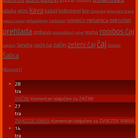
kava
jabuka
jetra
kašalj
kolesterol
lice
Limenka
limunska trava
nesanica
porculan
mršavljenje
nadutost
NARANČA
mokraćni putevi
prehlada
rooibos čaj
probava
reuma
promuklost
rane
čaj
zeleni čaj
začin
Sencha
voćni čaj
santos
đumbir
Šalica
Novosti
28
tra
ZAČINI
Komentari isključeni
za ZAČINI
27
tra
ZVIJEZDE ANISA
Komentari isključeni
za ZVIJEZDE ANISA
14
tra