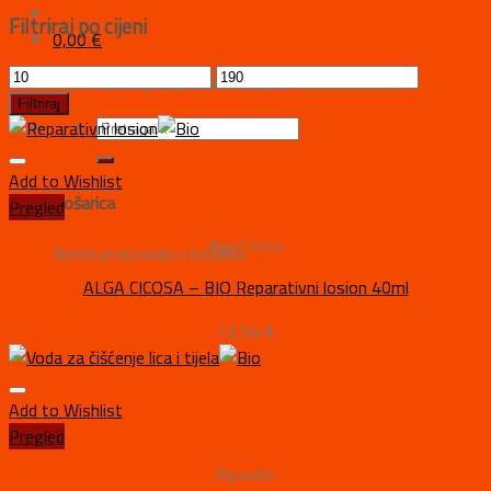
Filtriraj po cijeni
0,00
€
Nema proizvoda u košarici.
Filtriraj
Add to Wishlist
Košarica
Pregled
Alga Cicosa
Nema proizvoda u košarici.
ALGA CICOSA – BIO Reparativni losion 40ml
13,54
€
Add to Wishlist
Pregled
Alganatis