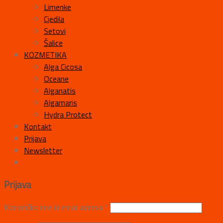
Limenke
Cjedila
Setovi
Šalice
KOZMETIKA
Alga Cicosa
Oceane
Alganatis
Algamaris
Hydra Protect
Kontakt
Prijava
Newsletter
Prijava
Korisničko ime ili email adresa
*