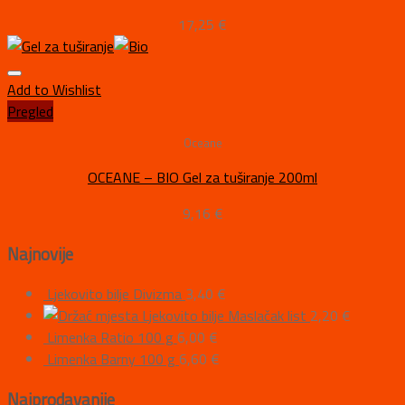
17,25
€
Add to Wishlist
Pregled
Oceane
OCEANE – BIO Gel za tuširanje 200ml
9,16
€
Najnovije
Ljekovito bilje Divizma
3,40
€
Ljekovito bilje Maslačak list
2,20
€
Limenka Ratio 100 g
6,00
€
Limenka Barny 100 g
6,60
€
Najprodavanije