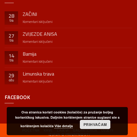
ZAČINI
28
tra
za
Komentari isključeni
ZAČINI
ZVIJEZDE ANISA
27
tra
za
Komentari isključeni
ZVIJEZDE
ANISA
Bamija
14
tra
za
Komentari isključeni
Bamija
Limunska trava
29
ožu
za
Komentari isključeni
Limunska
trava
FACEBOOK
Ova stranica koristi cookies (kolačiče) za pružanje boljeg
korisničkog iskustva. Daljnim korištenjem stranice suglasni ste s
PRIHVAĆAM
korištenjem kolačića
Više detalja
POČETNA
KAVE
ČAJEVI
GALANTERIJA
UVJETI
IZJAVA O PRIVATNOSTI