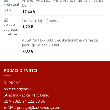
HYDRA PROTECT - BIO Hidratantni losion za lice
50 ml
17,25
€
Ljekovito bilje Vrbovica
1,70
€
ALGA NATIS - BIO Oleo-karbonatna krema za
područje pelena 200ml
7,83
€
PODACI O TVRTCI
SUPREMO
obrt za trgovinu
Stjepana Radića 71, Šibenik
GSM +385 91 222 33 56
E-MAIL prodaja@kupikavuicaj.com