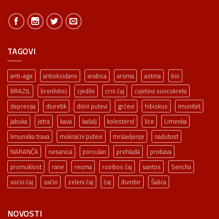
TAGOVI
anti-age
antioksidans
arabica
aroma
astma
bio
BRAZIL
bronhitis)
cjedilo
crni čaj
cvjetovi suncokreta
depresija
diuretik
dišni putevi
grčevi
hibiskus
imunitet
jabuka
jetra
kava
kašalj
kolesterol
lice
Limenka
limunska trava
mokraćni putevi
mršavljenje
nadutost
NARANČA
nesanica
porculan
prehlada
probava
promuklost
rane
reuma
rooibos čaj
santos
Sencha
voćni čaj
začin
zeleni čaj
čaj
đumbir
Šalica
NOVOSTI