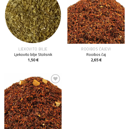
Add to
Add to
Wishlist
Wishlist
LJEKOVITO BILJE
ROOIBOS ČAJEVI
Ljekovito bilje Stolisnik
Rooibos čaj
1,50
€
2,65
€
Add to
Wishlist