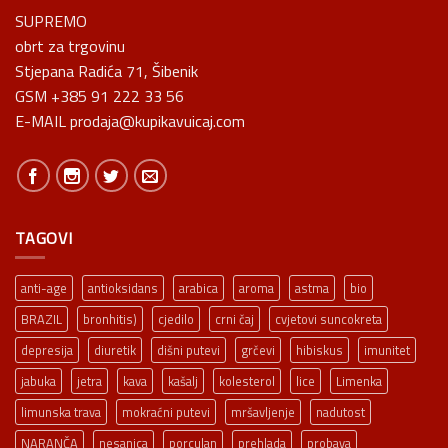
SUPREMO
obrt za trgovinu
Stjepana Radića 71, Šibenik
GSM +385 91 222 33 56
E-MAIL prodaja@kupikavuicaj.com
TAGOVI
anti-age
antioksidans
arabica
aroma
astma
bio
BRAZIL
bronhitis)
cjedilo
crni čaj
cvjetovi suncokreta
depresija
diuretik
dišni putevi
grčevi
hibiskus
imunitet
jabuka
jetra
kava
kašalj
kolesterol
lice
Limenka
limunska trava
mokraćni putevi
mršavljenje
nadutost
NARANČA
nesanica
porculan
prehlada
probava