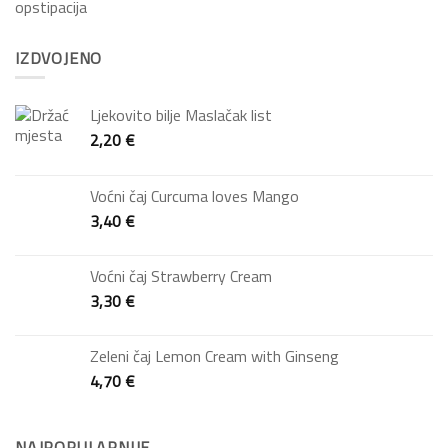
IZDVOJENO
Ljekovito bilje Maslačak list
2,20
€
Voćni čaj Curcuma loves Mango
3,40
€
Voćni čaj Strawberry Cream
3,30
€
Zeleni čaj Lemon Cream with Ginseng
4,70
€
NAJPOPULARNIJE