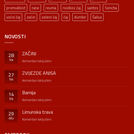
promuklost
rane
reuma
rooibos čaj
santos
Sencha
voćni čaj
začin
zeleni čaj
čaj
đumbir
Šalica
NOVOSTI
ZAČINI
28
tra
za
Komentari isključeni
ZAČINI
ZVIJEZDE ANISA
27
tra
za
Komentari isključeni
ZVIJEZDE
ANISA
Bamija
14
tra
za
Komentari isključeni
Bamija
Limunska trava
29
ožu
za
Komentari isključeni
Limunska
trava