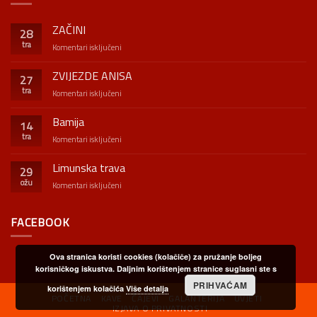
ZAČINI
28
tra
za
Komentari isključeni
ZAČINI
ZVIJEZDE ANISA
27
tra
za
Komentari isključeni
ZVIJEZDE
ANISA
Bamija
14
tra
za
Komentari isključeni
Bamija
Limunska trava
29
ožu
za
Komentari isključeni
Limunska
trava
FACEBOOK
Ova stranica koristi cookies (kolačiče) za pružanje boljeg
korisničkog iskustva. Daljnim korištenjem stranice suglasni ste s
PRIHVAĆAM
korištenjem kolačića
Više detalja
POČETNA
KAVE
ČAJEVI
GALANTERIJA
UVJETI
IZJAVA O PRIVATNOSTI