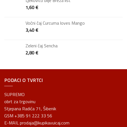
Ljekovito bilje Breza list
1,60
€
Voćni čaj Curcuma loves Mango
3,40
€
Zeleni čaj Sencha
2,80
€
PODACI O TVRTCI
SUPREMO
obrt za trgovinu
Stjepana Radića 71, Šibenik
GSM +385 91 222 33 56
E-MAIL prodaja@kupikavuicaj.com