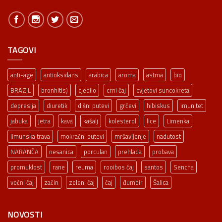
TAGOVI
anti-age
antioksidans
arabica
aroma
astma
bio
BRAZIL
bronhitis)
cjedilo
crni čaj
cvjetovi suncokreta
depresija
diuretik
dišni putevi
grčevi
hibiskus
imunitet
jabuka
jetra
kava
kašalj
kolesterol
lice
Limenka
limunska trava
mokraćni putevi
mršavljenje
nadutost
NARANČA
nesanica
porculan
prehlada
probava
promuklost
rane
reuma
rooibos čaj
santos
Sencha
voćni čaj
začin
zeleni čaj
čaj
đumbir
Šalica
NOVOSTI