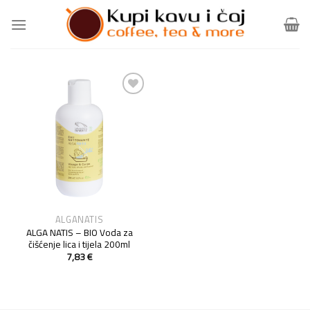
Skip
to
content
Add to
Wishlist
ALGANATIS
ALGA NATIS – BIO Voda za
čišćenje lica i tijela 200ml
7,83
€