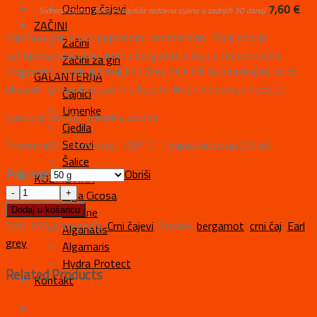
Oolong čajevi
:
7,60
€
Sidrena cijena:
7,60
€
(najniža redovna cijena u zadnjih 30 dana)
ZAČINI
Earl Grey čaj je vrlo popularan i aromatičan. Ovaj spoj je
Začini
zahtijevao izuzetnu aromu bergamota koju smo pronašli u
Začini za gin
Francuskoj. Svaki ljubitelj Earl Grey čaja bit će oduševljen ovim
GALANTERIJA
ukusnim vrhunskim čajem u kojem i limun ima svoje mjesto.
Čajnici
Limenke
Sastojci: crni čaj, prirodna aroma
Cjedila
Setovi
Priprema: 3 – 5 minuta, 100° C, 1 čajna žličica na 2,5 dcl
Šalice
Pakiranje
Obriši
KOZMETIKA
Alga Cicosa
Oceane
Dodaj u košaricu
SKU:
N/A
Kategorija:
Crni čajevi
Oznake:
bergamot
,
crni čaj
,
Earl
Alganatis
grey
Algamaris
Hydra Protect
Related Products
Kontakt