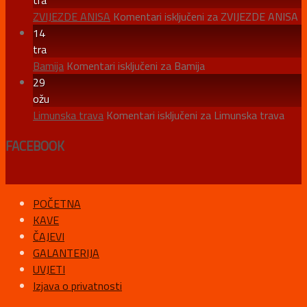
ZVIJEZDE ANISA
Komentari isključeni
za ZVIJEZDE ANISA
14
tra
Bamija
Komentari isključeni
za Bamija
29
ožu
Limunska trava
Komentari isključeni
za Limunska trava
FACEBOOK
POČETNA
KAVE
ČAJEVI
GALANTERIJA
UVJETI
Izjava o privatnosti