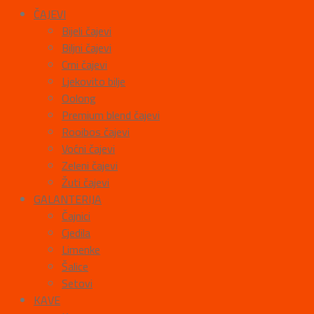
ČAJEVI
Bijeli čajevi
Biljni čajevi
Crni čajevi
Ljekovito bilje
Oolong
Premium blend čajevi
Rooibos čajevi
Voćni čajevi
Zeleni čajevi
Žuti čajevi
GALANTERIJA
Čajnici
Cjedila
Limenke
Šalice
Setovi
KAVE