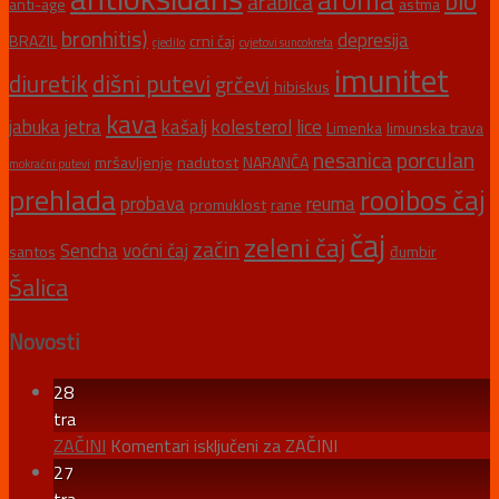
aroma
bio
arabica
anti-age
astma
bronhitis)
depresija
BRAZIL
crni čaj
cjedilo
cvjetovi suncokreta
imunitet
diuretik
dišni putevi
grčevi
hibiskus
kava
jabuka
jetra
kašalj
kolesterol
lice
Limenka
limunska trava
nesanica
porculan
mršavljenje
nadutost
NARANČA
mokraćni putevi
prehlada
rooibos čaj
probava
reuma
promuklost
rane
čaj
zeleni čaj
začin
Sencha
voćni čaj
santos
đumbir
Šalica
Novosti
28
tra
ZAČINI
Komentari isključeni
za ZAČINI
27
tra