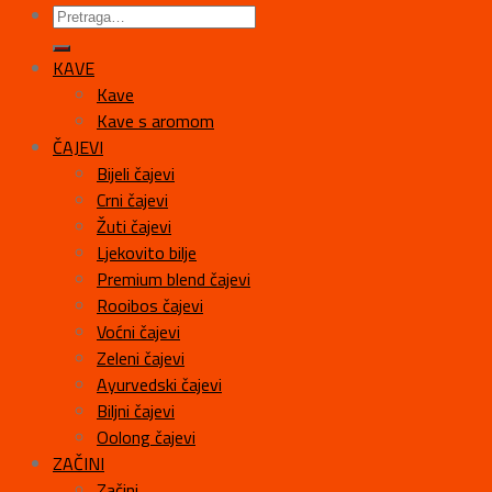
KAVE
Kave
Kave s aromom
ČAJEVI
Bijeli čajevi
Crni čajevi
Žuti čajevi
Ljekovito bilje
Premium blend čajevi
Rooibos čajevi
Voćni čajevi
Zeleni čajevi
Ayurvedski čajevi
Biljni čajevi
Oolong čajevi
ZAČINI
Začini