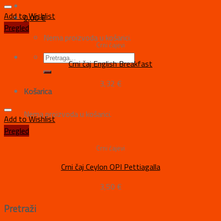
Add to Wishlist
0,00
€
Pregled
Nema proizvoda u košarici.
Crni čajevi
Crni čaj English Breakfast
3,32
€
Košarica
Nema proizvoda u košarici.
Add to Wishlist
Pregled
Crni čajevi
Crni čaj Ceylon OPI Pettiagalla
3,50
€
Pretraži