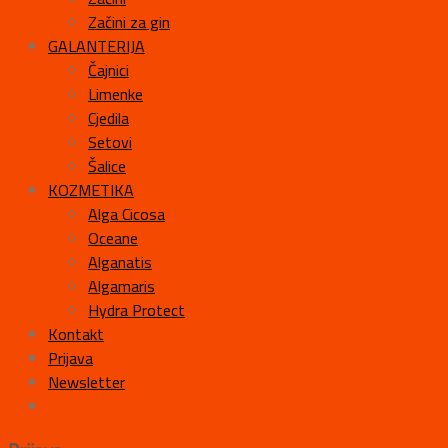
Začini za gin
GALANTERIJA
Čajnici
Limenke
Cjedila
Setovi
Šalice
KOZMETIKA
Alga Cicosa
Oceane
Alganatis
Algamaris
Hydra Protect
Kontakt
Prijava
Newsletter