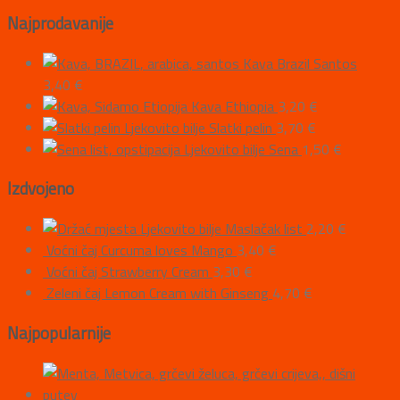
Najprodavanije
Kava Brazil Santos
3,40
€
Kava Ethiopia
3,20
€
Ljekovito bilje Slatki pelin
3,70
€
Ljekovito bilje Sena
1,50
€
Izdvojeno
Ljekovito bilje Maslačak list
2,20
€
Voćni čaj Curcuma loves Mango
3,40
€
Voćni čaj Strawberry Cream
3,30
€
Zeleni čaj Lemon Cream with Ginseng
4,70
€
Najpopularnije