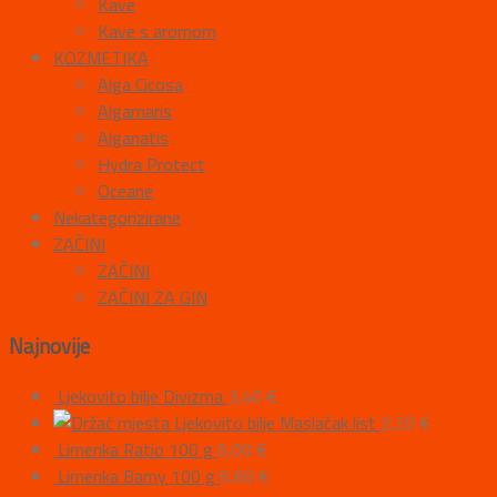
Kave
Kave s aromom
KOZMETIKA
Alga Cicosa
Algamaris
Alganatis
Hydra Protect
Oceane
Nekategorizirane
ZAČINI
ZAČINI
ZAČINI ZA GIN
Najnovije
Ljekovito bilje Divizma
3,40
€
Ljekovito bilje Maslačak list
2,20
€
Limenka Ratio 100 g
6,00
€
Limenka Barny 100 g
6,60
€