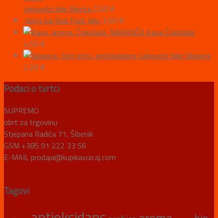
Ljekovito bilje Menta
2,50
€
Voćni čaj Red Fruit Jelly
3,50
€
Kava Čokolada
4,50
€
Ljekovito bilje Sikavica
2,20
€
Podaci o tvrtci
SUPREMO
obrt za trgovinu
Stjepana Radića 71, Šibenik
GSM +385 91 222 33 56
E-MAIL prodaja@kupikavuicaj.com
Tagovi
antioksidans