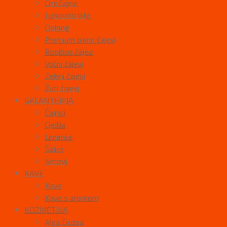
Crni čajevi
Ljekovito bilje
Oolong
Premium blend čajevi
Rooibos čajevi
Voćni čajevi
Zeleni čajevi
Žuti čajevi
GALANTERIJA
Čajnici
Cjedila
Limenke
Šalice
Setovi
KAVE
Kave
Kave s aromom
KOZMETIKA
Alga Cicosa