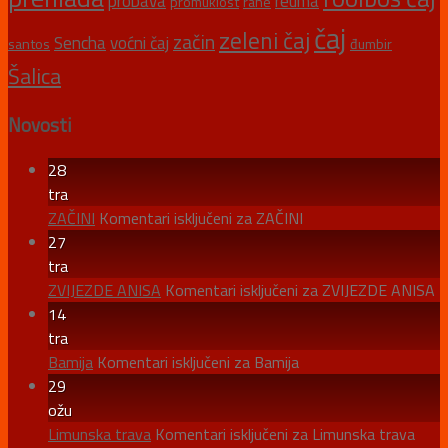
probava
reuma
promuklost
rane
čaj
zeleni čaj
začin
Sencha
voćni čaj
santos
đumbir
Šalica
Novosti
28
tra
ZAČINI
Komentari isključeni
za ZAČINI
27
tra
ZVIJEZDE ANISA
Komentari isključeni
za ZVIJEZDE ANISA
14
tra
Bamija
Komentari isključeni
za Bamija
29
ožu
Limunska trava
Komentari isključeni
za Limunska trava