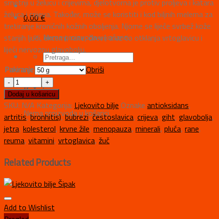
smetnji u želucu i crijevima, djelotvorna je protiv proljeva i katara
želuca i crijeva. Također, može se koristiti i kod biljnih melema za
0,00
€
tretiranje kroničnih kožnih oboljenja. Njome se liječe svrbež kože
Nema proizvoda u košarici.
starijih ljudi, ekcemi, rane, čirevi, a uz to otklanja vrtoglavicu i
liječi nervoznu glavobolju.
Pakiranje
Obriši
Košarica
Dodaj u košaricu
SKU:
N/A
Kategorija:
Ljekovito bilje
Oznake
antioksidans
,
Nema proizvoda u košarici.
artritis
,
bronhitis)
,
bubrezi
,
čestoslavica
,
crijeva
,
giht
,
glavobolja
,
jetra
,
kolesterol
,
krvne žile
,
menopauza
,
minerali
,
pluća
,
rane
,
reuma
,
vitamini
,
vrtoglavica
,
žuč
Related Products
Add to Wishlist