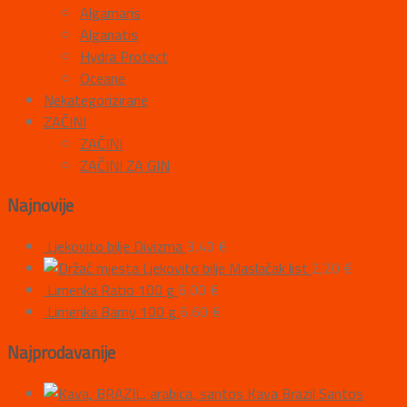
Algamaris
Alganatis
Hydra Protect
Oceane
Nekategorizirane
ZAČINI
ZAČINI
ZAČINI ZA GIN
Najnovije
Ljekovito bilje Divizma
3,40
€
Ljekovito bilje Maslačak list
2,20
€
Limenka Ratio 100 g
6,00
€
Limenka Barny 100 g
6,60
€
Najprodavanije
Kava Brazil Santos