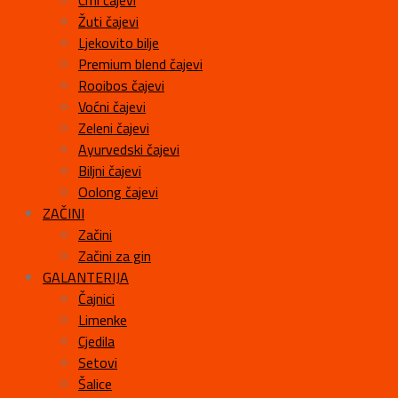
Crni čajevi
Žuti čajevi
Ljekovito bilje
Premium blend čajevi
Rooibos čajevi
Voćni čajevi
Zeleni čajevi
Ayurvedski čajevi
Biljni čajevi
Oolong čajevi
ZAČINI
Začini
Začini za gin
GALANTERIJA
Čajnici
Limenke
Cjedila
Setovi
Šalice