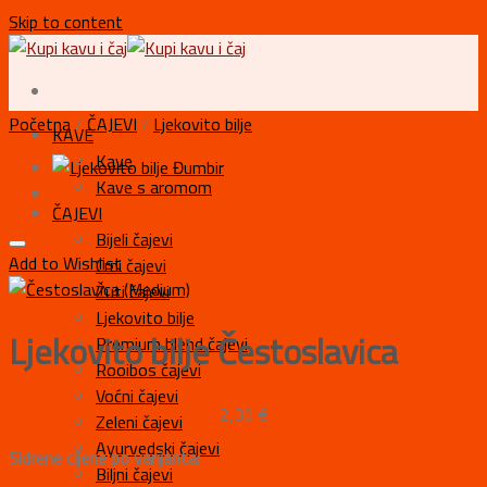
Skip to content
Početna
/
ČAJEVI
/
Ljekovito bilje
KAVE
Kave
Kave s aromom
ČAJEVI
Bijeli čajevi
Add to Wishlist
Crni čajevi
Žuti čajevi
Ljekovito bilje
Ljekovito bilje Čestoslavica
Premium blend čajevi
Rooibos čajevi
Voćni čajevi
2,30
€
Zeleni čajevi
Ayurvedski čajevi
Sidrene cijene po varijanta:
Biljni čajevi