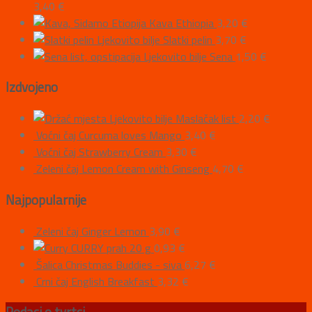
3,40
€
Kava Ethiopia
3,20
€
Ljekovito bilje Slatki pelin
3,70
€
Ljekovito bilje Sena
1,50
€
Izdvojeno
Ljekovito bilje Maslačak list
2,20
€
Voćni čaj Curcuma loves Mango
3,40
€
Voćni čaj Strawberry Cream
3,30
€
Zeleni čaj Lemon Cream with Ginseng
4,70
€
Najpopularnije
Zeleni čaj Ginger Lemon
3,90
€
CURRY prah 20 g
0,93
€
Šalica Christmas Buddies - siva
6,27
€
Crni čaj English Breakfast
3,32
€