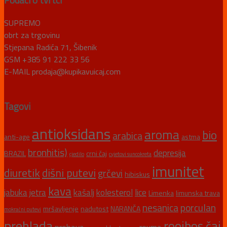
Podaci o tvrtci
SUPREMO
obrt za trgovinu
Stjepana Radića 71, Šibenik
GSM +385 91 222 33 56
E-MAIL prodaja@kupikavuicaj.com
Tagovi
antioksidans
aroma
bio
arabica
anti-age
astma
bronhitis)
depresija
BRAZIL
crni čaj
cjedilo
cvjetovi suncokreta
imunitet
diuretik
dišni putevi
grčevi
hibiskus
kava
jabuka
jetra
kašalj
kolesterol
lice
Limenka
limunska trava
nesanica
porculan
mršavljenje
nadutost
NARANČA
mokraćni putevi
prehlada
rooibos čaj