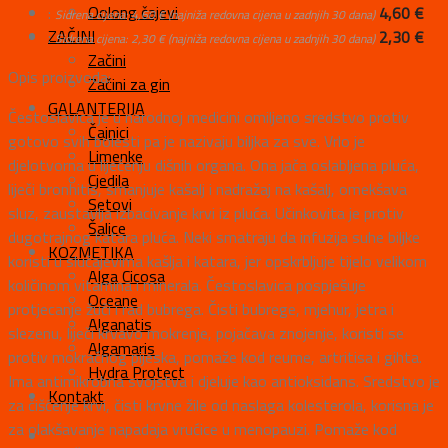
Oolong čajevi
:
4,60
€
Sidrena cijena:
4,60
€
(najniža redovna cijena u zadnjih 30 dana)
ZAČINI
:
2,30
€
Sidrena cijena:
2,30
€
(najniža redovna cijena u zadnjih 30 dana)
Začini
Opis proizvoda:
Začini za gin
GALANTERIJA
Čestoslavica je u narodnoj medicini omiljeno sredstvo protiv
Čajnici
gotovo svih bolesti pa je nazivaju biljka za sve. Vrlo je
Limenke
djelotvorna u liječenju dišnih organa. Ona jača oslabljena pluća,
Cjedila
liječi bronhitis, smanjuje kašalj i nadražaj na kašalj, omekšava
Setovi
sluz, zaustavlja izbacivanje krvi iz pluća. Učinkovita je protiv
Šalice
dugotrajnog katara pluća. Neki smatraju da infuzija suhe biljke
KOZMETIKA
koristi u slučajevima kašlja i katara, jer opskrbljuje tijelo velikom
Alga Cicosa
količinom vitamina i minerala. Čestoslavica pospješuje
Oceane
protjecanje žuči i rad bubrega. Čisti bubrege, mjehur, jetra i
Alganatis
slezenu, liječi krvavo mokrenje, pojačava znojenje, koristi se
Algamaris
protiv mokraćnog pijeska, pomaže kod reume, artritisa i gihta.
Hydra Protect
Ima antimikrobna svojstva i djeluje kao antioksidans. Sredstvo je
Kontakt
za čišćenje krvi, čisti krvne žile od naslaga kolesterola, korisna je
za olakšavanje napadaja vrućice u menopauzi. Pomaže kod