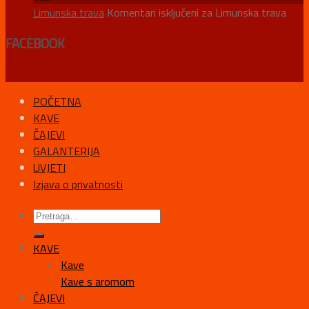
Limunska trava
Komentari isključeni
za Limunska trava
FACEBOOK
POČETNA
KAVE
ČAJEVI
GALANTERIJA
UVJETI
Izjava o privatnosti
KAVE
Kave
Kave s aromom
ČAJEVI