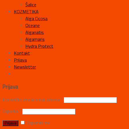
Šalice
KOZMETIKA
Alga Cicosa
Oceane
Alganatis
Algamaris
Hydra Protect
Kontakt
Prijava
Newsletter
Prijava
Korisničko ime ili email adresa
*
Zaporka
*
Zapamti me