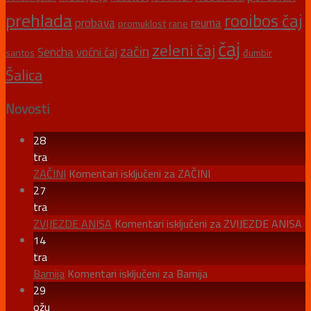
prehlada
rooibos čaj
probava
reuma
promuklost
rane
čaj
zeleni čaj
začin
Sencha
voćni čaj
santos
đumbir
Šalica
Novosti
28
tra
ZAČINI
Komentari isključeni
za ZAČINI
27
tra
ZVIJEZDE ANISA
Komentari isključeni
za ZVIJEZDE ANISA
14
tra
Bamija
Komentari isključeni
za Bamija
29
ožu