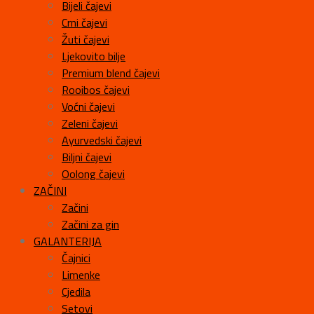
Bijeli čajevi
Crni čajevi
Žuti čajevi
Ljekovito bilje
Premium blend čajevi
Rooibos čajevi
Voćni čajevi
Zeleni čajevi
Ayurvedski čajevi
Biljni čajevi
Oolong čajevi
ZAČINI
Začini
Začini za gin
GALANTERIJA
Čajnici
Limenke
Cjedila
Setovi