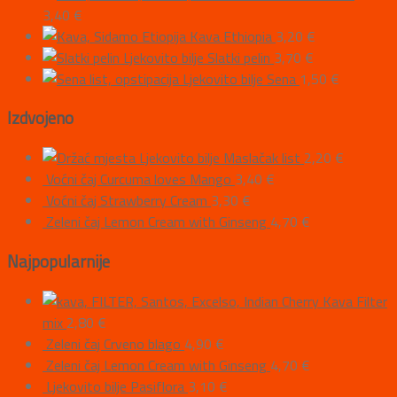
3,40
€
Kava Ethiopia
3,20
€
Ljekovito bilje Slatki pelin
3,70
€
Ljekovito bilje Sena
1,50
€
Izdvojeno
Ljekovito bilje Maslačak list
2,20
€
Voćni čaj Curcuma loves Mango
3,40
€
Voćni čaj Strawberry Cream
3,30
€
Zeleni čaj Lemon Cream with Ginseng
4,70
€
Najpopularnije
Kava Filter
mix
2,80
€
Zeleni čaj Crveno blago
4,90
€
Zeleni čaj Lemon Cream with Ginseng
4,70
€
Ljekovito bilje Pasiflora
3,10
€