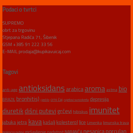
Podaci o tvrtci
SUPREMO
obrt za trgovinu
Stjepana Radića 71, Šibenik
GSM +385 91 222 33 56
E-MAIL prodaja@kupikavuicaj.com
Tagovi
antioksidans
aroma
bio
arabica
anti-age
astma
bronhitis)
depresija
BRAZIL
crni čaj
cjedilo
cvjetovi suncokreta
imunitet
diuretik
dišni putevi
grčevi
hibiskus
kava
jabuka
jetra
kašalj
kolesterol
lice
Limenka
limunska trava
nesanica
porculan
mršavljenje
nadutost
NARANČA
mokraćni putevi