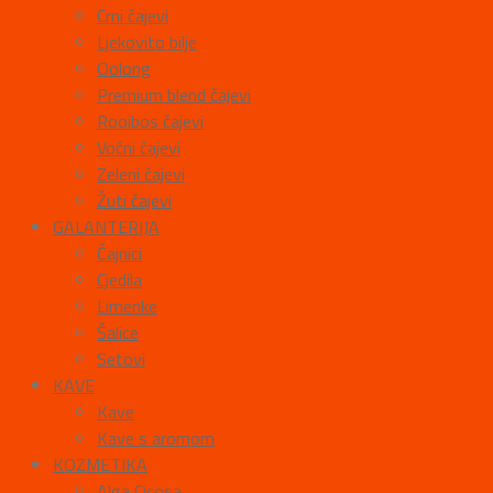
Crni čajevi
Ljekovito bilje
Oolong
Premium blend čajevi
Rooibos čajevi
Voćni čajevi
Zeleni čajevi
Žuti čajevi
GALANTERIJA
Čajnici
Cjedila
Limenke
Šalice
Setovi
KAVE
Kave
Kave s aromom
KOZMETIKA
Alga Cicosa