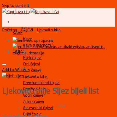
Skip to content
Početna
/
ČAJEVI
/
Ljekovito bilje
KAVE
Kave
Kave s aromom
ČAJEVI
Bijeli čajevi
Crni čajevi
Add to Wishlist
Žuti čajevi
Ljekovito bilje
Premium blend čajevi
Ljekovito bilje Sljez bijeli list
Rooibos čajevi
Voćni čajevi
Zeleni čajevi
1,70
€
Ayurvedski čajevi
Biljni čajevi
Sidrene cijene po varijanta: