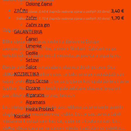
Oolong čajevi
ZAČINI
:
3,40
€
Sidrena cijena:
3,40
€
(najniža redovna cijena u zadnjih 30 dana)
Začini
:
1,70
€
Sidrena cijena:
1,70
€
(najniža redovna cijena u zadnjih 30 dana)
Začini za gin
Opis proizvoda:
GALANTERIJA
Čajnici
Biljka sljeza iako danas raste i u dijelovima Europe
Limenke
zapravo potječe iz Afrike, a drevni Rimljani i Egipćani su ga
Cjedila
koristili kako bi nadomjestili nedostatak povrća u organizmu.
Setovi
Šalice
Djeluje umirujuće na nadraženu sluznicu dišnih puteva. Sluz
KOZMETIKA
oblaže sluznicu u tankom sloju te tako smiruje nadražujući suhi
Alga Cicosa
kašalj, promuklost. Koristi se za grgljanje kod upala ždrijela i usne
Oceane
šupljine. Pomaže i kod lakših upala želučane sluznice (erozivni
Alganatis
gastritis), a djeluje i kao blagi laksativ.
Algamaris
List bijelog sljeza se najviše upotrebljava za smirivanje upalnih
Hydra Protect
stanja sluznice respiratornog trakta. List je sastavnica čajnih
Kontakt
mješavina ili dolazi sam kao čaj, a pije se tri puta na dan. List
bijelog sljeza čuva se na suhom mjestu i zaštićen od svjetlosti.