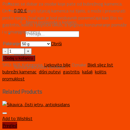
Pokazao se dobar za osobe koje pate od bubrežnog kamenca.
0,00
€
On može smanjiti utjecaj kamenca na tijelo, a može i prevenirati
protiv njega. Značajan je kod probavnih poremećaja kao što su
Nema proizvoda u košarici.
gastritis, kolitis i peptički ulkus, a njegovo konzumiranje pomaže
i u smanjenju čireva.
Pakiranje
Obriši
Košarica
Dodaj u košaricu
SKU:
N/A
Kategorija:
Ljekovito bilje
Oznake
Bijeli sljez list
,
Nema proizvoda u košarici.
bubrežni kamenac
,
dišni putevi
,
gastritis
,
kašalj
,
kolitis
,
promuklost
Related Products
Add to Wishlist
Pregled