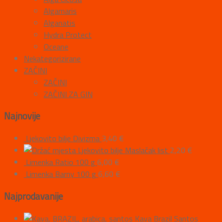
Algamaris
Alganatis
Hydra Protect
Oceane
Nekategorizirane
ZAČINI
ZAČINI
ZAČINI ZA GIN
Najnovije
Ljekovito bilje Divizma
3,40
€
Ljekovito bilje Maslačak list
2,20
€
Limenka Ratio 100 g
6,00
€
Limenka Barny 100 g
6,60
€
Najprodavanije
Kava Brazil Santos