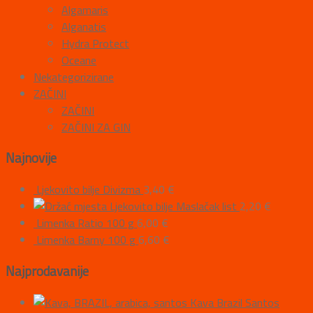
Algamaris
Alganatis
Hydra Protect
Oceane
Nekategorizirane
ZAČINI
ZAČINI
ZAČINI ZA GIN
Najnovije
Ljekovito bilje Divizma
3,40
€
Ljekovito bilje Maslačak list
2,20
€
Limenka Ratio 100 g
6,00
€
Limenka Barny 100 g
6,60
€
Najprodavanije
Kava Brazil Santos