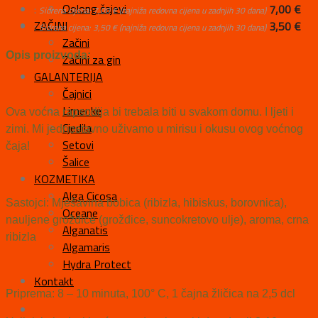
Oolong čajevi
:
7,00
€
Sidrena cijena:
7,00
€
(najniža redovna cijena u zadnjih 30 dana)
ZAČINI
:
3,50
€
Sidrena cijena:
3,50
€
(najniža redovna cijena u zadnjih 30 dana)
Začini
Opis proizvoda:
Začini za gin
GALANTERIJA
Čajnici
Limenke
Ova voćna rapsodija bi trebala biti u svakom domu. I ljeti i
Cjedila
zimi. Mi jednostavno uživamo u mirisu i okusu ovog voćnog
Setovi
čaja!
Šalice
KOZMETIKA
Alga Cicosa
Sastojci: Mješavina bobica (ribizla, hibiskus, borovnica),
Oceane
nauljene grožđice (grožđice, suncokretovo ulje), aroma, crna
Alganatis
ribizla
Algamaris
Hydra Protect
Kontakt
Priprema: 8 – 10 minuta, 100° C, 1 čajna žličica na 2,5 dcl