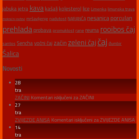
kava
jabuka
jetra
kašalj
kolesterol
lice
Limenka
limunska trava
nesanica
porculan
mršavljenje
nadutost
NARANČA
mokraćni putevi
prehlada
rooibos čaj
probava
reuma
promuklost
rane
čaj
zeleni čaj
začin
Sencha
voćni čaj
santos
đumbir
Šalica
Novosti
28
tra
ZAČINI
Komentari isključeni
za ZAČINI
27
tra
ZVIJEZDE ANISA
Komentari isključeni
za ZVIJEZDE ANISA
14
tra