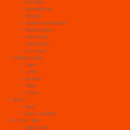
Crni čajevi
Ljekovito bilje
Oolong
Premium blend čajevi
Rooibos čajevi
Voćni čajevi
Zeleni čajevi
Žuti čajevi
GALANTERIJA
Čajnici
Cjedila
Limenke
Šalice
Setovi
KAVE
Kave
Kave s aromom
KOZMETIKA
Alga Cicosa