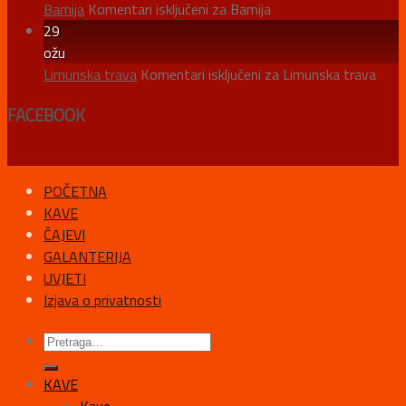
Bamija
Komentari isključeni
za Bamija
29
ožu
Limunska trava
Komentari isključeni
za Limunska trava
FACEBOOK
POČETNA
KAVE
ČAJEVI
GALANTERIJA
UVJETI
Izjava o privatnosti
KAVE