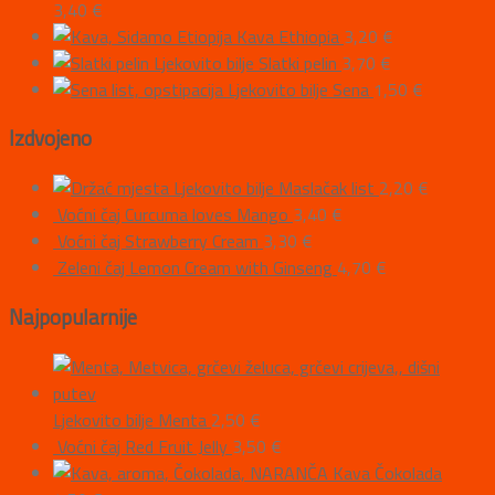
3,40
€
Kava Ethiopia
3,20
€
Ljekovito bilje Slatki pelin
3,70
€
Ljekovito bilje Sena
1,50
€
Izdvojeno
Ljekovito bilje Maslačak list
2,20
€
Voćni čaj Curcuma loves Mango
3,40
€
Voćni čaj Strawberry Cream
3,30
€
Zeleni čaj Lemon Cream with Ginseng
4,70
€
Najpopularnije
Ljekovito bilje Menta
2,50
€
Voćni čaj Red Fruit Jelly
3,50
€
Kava Čokolada