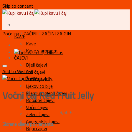
Skip to content
Početna
/
ZAČINI
/
ZAČINI ZA GIN
KAVE
Kave
Kave s aromom
ČAJEVI
Bijeli čajevi
Add to Wishlist
Crni čajevi
Žuti čajevi
Ljekovito bilje
Voćni čaj Red Fruit Jelly
Premium blend čajevi
Rooibos čajevi
Voćni čajevi
3,50
€
Zeleni čajevi
Ayurvedski čajevi
Sidrene cijene po varijanta:
Biljni čajevi