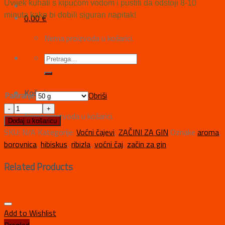
Uvijek kuhati s kipućom vodom i pustiti da odstoji 8-10
minuta kako bi dobili siguran napitak!
0,00
€
Nema proizvoda u košarici.
Košarica
Pakiranje
Obriši
Nema proizvoda u košarici.
Dodaj u košaricu
SKU:
N/A
Kategorije:
Voćni čajevi
,
ZAČINI ZA GIN
Oznake
aroma
,
borovnica
,
hibiskus
,
ribizla
,
voćni čaj
,
začin za gin
Related Products
Add to Wishlist