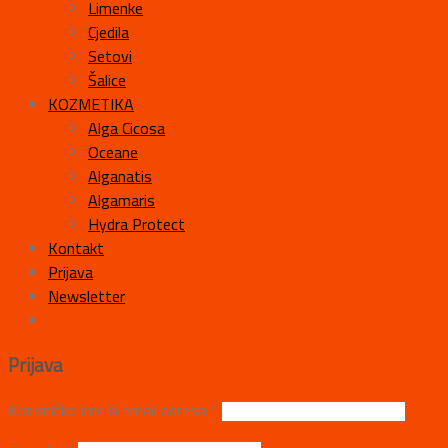
Limenke
Cjedila
Setovi
Šalice
KOZMETIKA
Alga Cicosa
Oceane
Alganatis
Algamaris
Hydra Protect
Kontakt
Prijava
Newsletter
Prijava
Korisničko ime ili email adresa
*