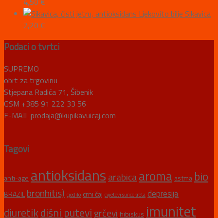
4,50
€
Ljekovito bilje Sikavica
2,20
€
Podaci o tvrtci
SUPREMO
obrt za trgovinu
Stjepana Radića 71, Šibenik
GSM +385 91 222 33 56
E-MAIL prodaja@kupikavuicaj.com
Tagovi
antioksidans
aroma
bio
arabica
anti-age
astma
bronhitis)
depresija
BRAZIL
crni čaj
cjedilo
cvjetovi suncokreta
imunitet
diuretik
dišni putevi
grčevi
hibiskus