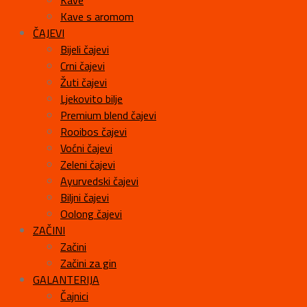
Kave
Kave s aromom
ČAJEVI
Bijeli čajevi
Crni čajevi
Žuti čajevi
Ljekovito bilje
Premium blend čajevi
Rooibos čajevi
Voćni čajevi
Zeleni čajevi
Ayurvedski čajevi
Biljni čajevi
Oolong čajevi
ZAČINI
Začini
Začini za gin
GALANTERIJA
Čajnici