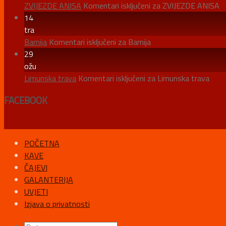
ZVIJEZDE ANISA
Komentari isključeni
za ZVIJEZDE ANISA
14
tra
Bamija
Komentari isključeni
za Bamija
29
ožu
Limunska trava
Komentari isključeni
za Limunska trava
FACEBOOK
POČETNA
KAVE
ČAJEVI
GALANTERIJA
UVJETI
Izjava o privatnosti