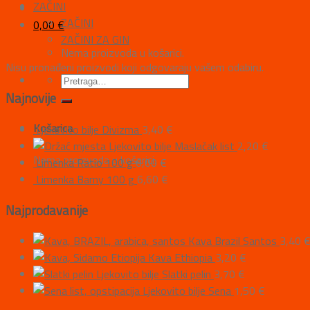
ZAČINI
ZAČINI
0,00
€
ZAČINI ZA GIN
Nema proizvoda u košarici.
Nisu pronađeni proizvodi koji odgovaraju vašem odabiru.
Najnovije
Košarica
Ljekovito bilje Divizma
3,40
€
Ljekovito bilje Maslačak list
2,20
€
Nema proizvoda u košarici.
Limenka Ratio 100 g
6,00
€
Limenka Barny 100 g
6,60
€
Najprodavanije
Kava Brazil Santos
3,40
Kava Ethiopia
3,20
€
Ljekovito bilje Slatki pelin
3,70
€
Ljekovito bilje Sena
1,50
€