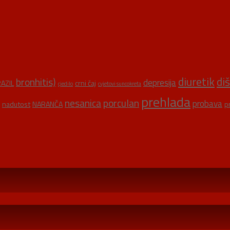
diuretik
di
bronhitis)
depresija
AZIL
crni čaj
cjedilo
cvjetovi suncokreta
prehlada
nesanica
porculan
probava
nadutost
NARANČA
p