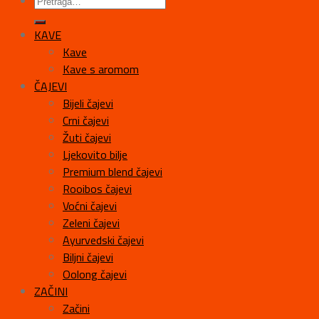
KAVE
Kave
Kave s aromom
ČAJEVI
Bijeli čajevi
Crni čajevi
Žuti čajevi
Ljekovito bilje
Premium blend čajevi
Rooibos čajevi
Voćni čajevi
Zeleni čajevi
Ayurvedski čajevi
Biljni čajevi
Oolong čajevi
ZAČINI
Začini