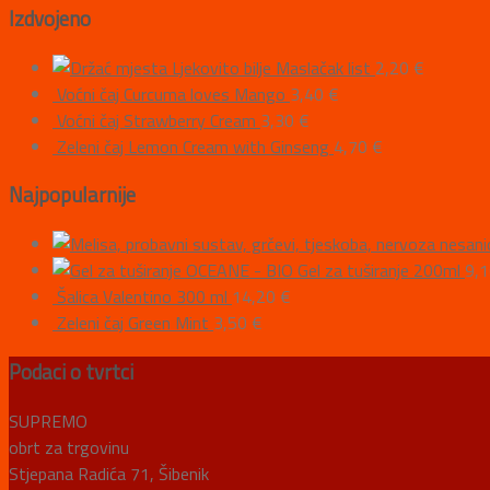
Izdvojeno
Ljekovito bilje Maslačak list
2,20
€
Voćni čaj Curcuma loves Mango
3,40
€
Voćni čaj Strawberry Cream
3,30
€
Zeleni čaj Lemon Cream with Ginseng
4,70
€
Najpopularnije
OCEANE - BIO Gel za tuširanje 200ml
9,
Šalica Valentino 300 ml
14,20
€
Zeleni čaj Green Mint
3,50
€
Podaci o tvrtci
SUPREMO
obrt za trgovinu
Stjepana Radića 71, Šibenik