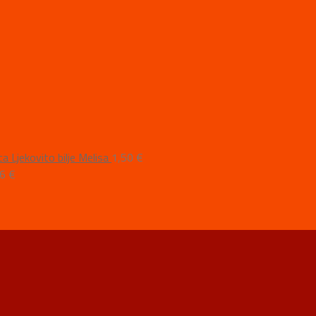
Ljekovito bilje Melisa
1,50
€
16
€