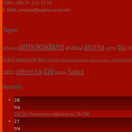
GSM +385 91 222 33 56
E-MAIL prodaja@kupikavuicaj.com
Tagovi
antioksidans
aroma
bio
arabica
anti-age
astma
BR
kašalj
kolesterol
lice
Limenka
limunska trava
mršavljenje
mokraćni putevi
čaj
zeleni čaj
Šalica
začin
đumbir
Novosti
28
tra
ZAČINI
Komentari isključeni
za ZAČINI
27
tra