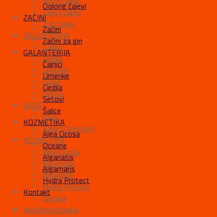
Voćni čajevi
Oolong čajevi
Zeleni čajevi
ZAČINI
Žuti čajevi
Začini
GALANTERIJA
Začini za gin
Čajnici
GALANTERIJA
Cjedila
Čajnici
Limenke
Limenke
Šalice
Cjedila
Setovi
Setovi
KAVE
Šalice
Kave
KOZMETIKA
Kave s aromom
Alga Cicosa
KOZMETIKA
Oceane
Alga Cicosa
Alganatis
Algamaris
Algamaris
Alganatis
Hydra Protect
Hydra Protect
Kontakt
Oceane
Nekategorizirane