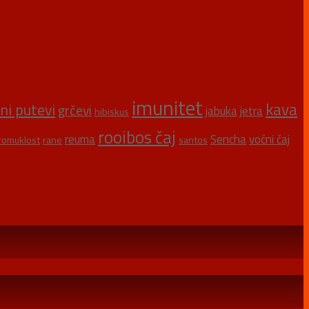
imunitet
kava
šni putevi
grčevi
jabuka
jetra
hibiskus
rooibos čaj
reuma
Sencha
voćni čaj
romuklost
rane
santos