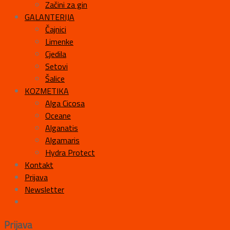
Začini za gin
GALANTERIJA
Čajnici
Limenke
Cjedila
Setovi
Šalice
KOZMETIKA
Alga Cicosa
Oceane
Alganatis
Algamaris
Hydra Protect
Kontakt
Prijava
Newsletter
Prijava