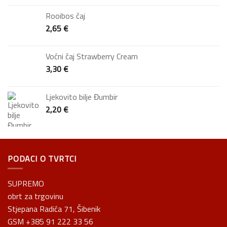
Rooibos čaj
2,65
€
Voćni čaj Strawberry Cream
3,30
€
Ljekovito bilje Đumbir
2,20
€
PODACI O TVRTCI
SUPREMO
obrt za trgovinu
Stjepana Radića 71, Šibenik
GSM +385 91 222 33 56