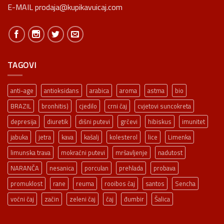
E-MAIL prodaja@kupikavuicaj.com
TAGOVI
anti-age
antioksidans
arabica
aroma
astma
bio
BRAZIL
bronhitis)
cjedilo
crni čaj
cvjetovi suncokreta
depresija
diuretik
dišni putevi
grčevi
hibiskus
imunitet
jabuka
jetra
kava
kašalj
kolesterol
lice
Limenka
limunska trava
mokraćni putevi
mršavljenje
nadutost
NARANČA
nesanica
porculan
prehlada
probava
promuklost
rane
reuma
rooibos čaj
santos
Sencha
voćni čaj
začin
zeleni čaj
čaj
đumbir
Šalica