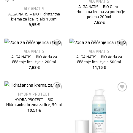
ALGANATIS
Add to
Add to
ALGA NATIS – BIO Oleo-
Wishlist
Wishlist
ALGANATIS
karbonatna krema za područje
ALGA NATIS – BIO Hidratantna
pelena 200ml
krema za lice i tijelo 100ml
7,83
€
9,95
€
ALGANATIS
ALGANATIS
Add to
Add to
ALGA NATIS – BIO Voda za
ALGA NATIS – BIO Voda za
Wishlist
Wishlist
čišćenje lica i tijela 200ml
čišćenje lica i tijela 500ml
7,83
€
11,15
€
HYDRA PROTECT
Add to
Add to
HYDRA PROTECT – BIO
Wishlist
Wishlist
Hidratantna krema za lice, 50 ml
19,51
€