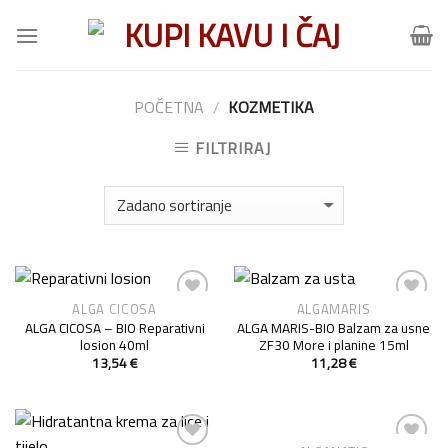
Skip
to
content
POČETNA
/
KOZMETIKA
FILTRIRAJ
ALGA CICOSA
ALGAMARIS
Add to
Add to
ALGA CICOSA – BIO Reparativni
ALGA MARIS-BIO Balzam za usne
Wishlist
Wishlist
losion 40ml
ZF30 More i planine 15ml
13,54
€
11,28
€