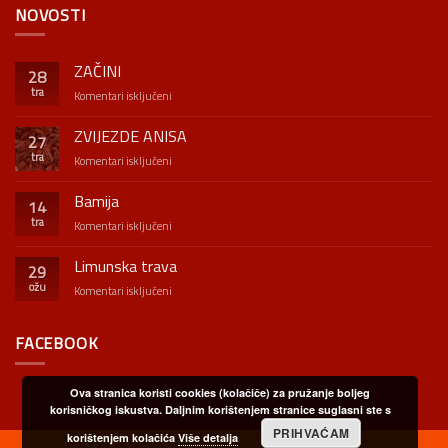
NOVOSTI
ZAČINI
28
tra
za
Komentari isključeni
ZAČINI
ZVIJEZDE ANISA
27
tra
za
Komentari isključeni
ZVIJEZDE
ANISA
Bamija
14
tra
za
Komentari isključeni
Bamija
Limunska trava
29
ožu
za
Komentari isključeni
Limunska
trava
FACEBOOK
Ova stranica koristi cookies (kolačiče) za pružanje boljeg
korisničkog iskustva. Daljnim korištenjem stranice suglasni ste s
PRIHVAĆAM
korištenjem kolačića
Više detalja