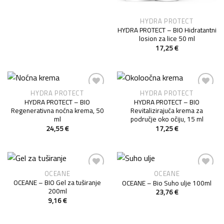
HYDRA PROTECT
HYDRA PROTECT – BIO Hidratantni
losion za lice 50 ml
17,25
€
HYDRA PROTECT
HYDRA PROTECT
Add to
Add to
HYDRA PROTECT – BIO
HYDRA PROTECT – BIO
Wishlist
Wishlist
Regenerativna noćna krema, 50
Revitalizirajuća krema za
ml
područje oko očiju, 15 ml
24,55
€
17,25
€
OCEANE
OCEANE
Add to
Add to
OCEANE – BIO Gel za tuširanje
OCEANE – Bio Suho ulje 100ml
Wishlist
Wishlist
200ml
23,76
€
9,16
€