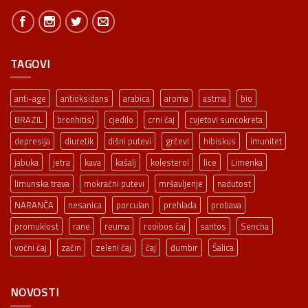
TAGOVI
anti-age
antioksidans
arabica
aroma
astma
bio
BRAZIL
bronhitis)
cjedilo
crni čaj
cvjetovi suncokreta
depresija
diuretik
dišni putevi
grčevi
hibiskus
imunitet
jabuka
jetra
kava
kašalj
kolesterol
lice
Limenka
limunska trava
mokraćni putevi
mršavljenje
nadutost
NARANČA
nesanica
porculan
prehlada
probava
promuklost
rane
reuma
rooibos čaj
santos
Sencha
voćni čaj
začin
zeleni čaj
čaj
đumbir
Šalica
NOVOSTI