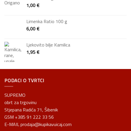
1,00
€
Limenka Ratio 100 g
6,00
€
Ljekovito bilje Kamilica
1,95
€
PODACI O TVRTCI
SUPREMO
obrt za trgovinu
Stjepana Radića 71, Šibenik
GSM +385 91 222 33 56
E-MAIL prodaja@kupikavuicaj.com