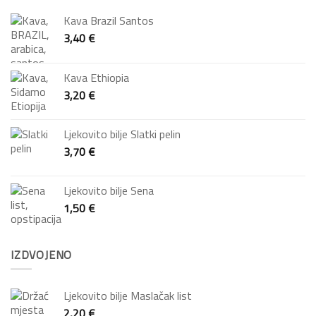
Kava Brazil Santos
3,40
€
Kava Ethiopia
3,20
€
Ljekovito bilje Slatki pelin
3,70
€
Ljekovito bilje Sena
1,50
€
IZDVOJENO
Ljekovito bilje Maslačak list
2,20
€