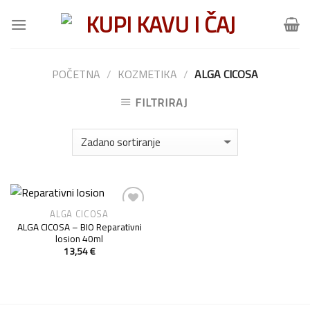
Skip
to
content
POČETNA
/
KOZMETIKA
/
ALGA CICOSA
FILTRIRAJ
ALGA CICOSA
Add to
ALGA CICOSA – BIO Reparativni
Wishlist
losion 40ml
13,54
€