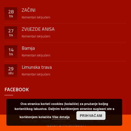
ZAČINI
28
tra
za
Komentari isključeni
ZAČINI
ZVIJEZDE ANISA
27
tra
za
Komentari isključeni
ZVIJEZDE
ANISA
Bamija
14
tra
za
Komentari isključeni
Bamija
Limunska trava
29
ožu
za
Komentari isključeni
Limunska
trava
FACEBOOK
Ova stranica koristi cookies (kolačiče) za pružanje boljeg
korisničkog iskustva. Daljnim korištenjem stranice suglasni ste s
PRIHVAĆAM
korištenjem kolačića
Više detalja
POČETNA
KAVE
ČAJEVI
GALANTERIJA
UVJETI
IZJAVA O PRIVATNOSTI