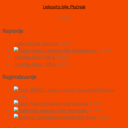
Ljekovito bilje Plućnjak
3,70
€
Najnovije
Ljekovito bilje Divizma
3,40
€
Ljekovito bilje Maslačak list
2,20
€
Limenka Ratio 100 g
6,00
€
Limenka Barny 100 g
6,60
€
Najprodavanije
Kava Brazil Santos
3,40
€
Kava Ethiopia
3,20
€
Ljekovito bilje Slatki pelin
3,70
€
Ljekovito bilje Sena
1,50
€