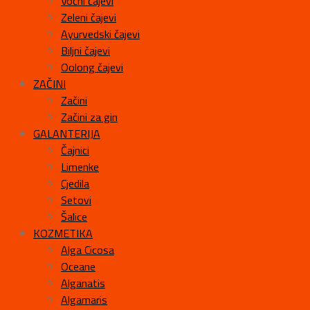
Voćni čajevi
Zeleni čajevi
Ayurvedski čajevi
Biljni čajevi
Oolong čajevi
ZAČINI
Začini
Začini za gin
GALANTERIJA
Čajnici
Limenke
Cjedila
Setovi
Šalice
KOZMETIKA
Alga Cicosa
Oceane
Alganatis
Algamaris