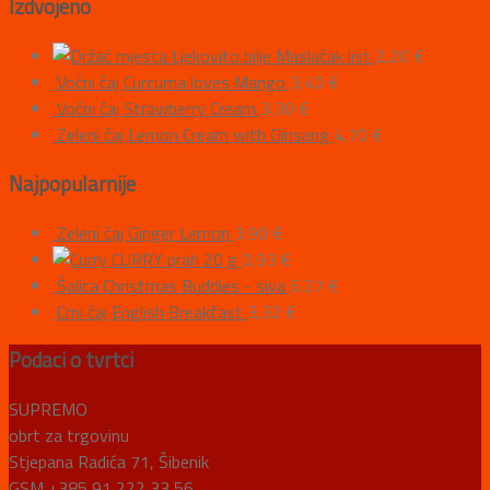
Izdvojeno
Ljekovito bilje Maslačak list
2,20
€
Voćni čaj Curcuma loves Mango
3,40
€
Voćni čaj Strawberry Cream
3,30
€
Zeleni čaj Lemon Cream with Ginseng
4,70
€
Najpopularnije
Zeleni čaj Ginger Lemon
3,90
€
CURRY prah 20 g
0,93
€
Šalica Christmas Buddies - siva
6,27
€
Crni čaj English Breakfast
3,32
€
Podaci o tvrtci
SUPREMO
obrt za trgovinu
Stjepana Radića 71, Šibenik
GSM +385 91 222 33 56