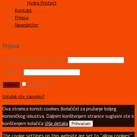
Hydra Protect
Kontakt
Prijava
Newsletter
Prijava
Korisničko ime ili email adresa
*
Zaporka
*
Zapamti me
Izgubili ste zaporku?
Ova stranica koristi cookies (kolačiče) za pružanje boljeg
korisničkog iskustva. Daljnim korištenjem stranice suglasni ste s
korištenjem kolačića
Više detalja
Prihvaćam
The cookie settings on this website are set to "allow cookies"