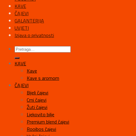
KAVE
ČAJEVI
GALANTERIJA
UVJETI
Izjava o privatnosti
KAVE
Kave
Kave s aromom
ČAJEVI
Bijeli čajevi
Crni čajevi
Žuti čajevi
Ljekovito bilje
Premium blend čajevi
Rooibos čajevi