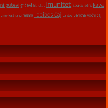
imunitet
kava
šni putevi
grčevi
jabuka
jetra
hibiskus
rooibos čaj
reuma
Sencha
voćni čaj
romuklost
rane
santos