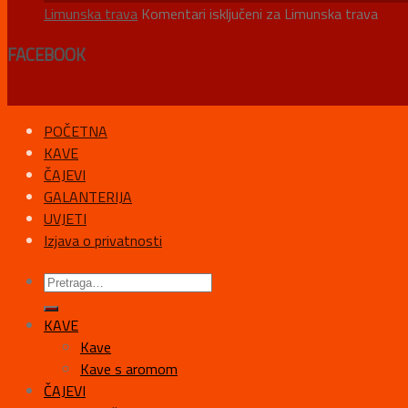
Limunska trava
Komentari isključeni
za Limunska trava
FACEBOOK
POČETNA
KAVE
ČAJEVI
GALANTERIJA
UVJETI
Izjava o privatnosti
KAVE
Kave
Kave s aromom
ČAJEVI