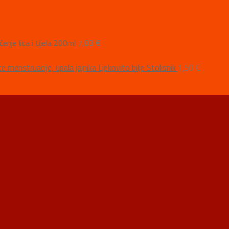
nje lica i tijela 200ml
7,83
€
Ljekovito bilje Stolisnik
1,50
€