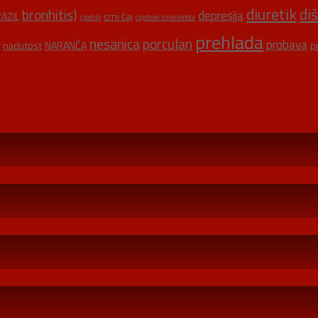
diuretik
di
bronhitis)
depresija
AZIL
crni čaj
cjedilo
cvjetovi suncokreta
prehlada
nesanica
porculan
probava
nadutost
NARANČA
p