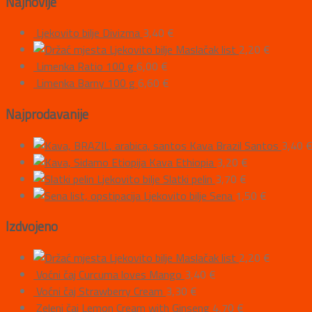
Najnovije
Ljekovito bilje Divizma
3,40
€
Ljekovito bilje Maslačak list
2,20
€
Limenka Ratio 100 g
6,00
€
Limenka Barny 100 g
6,60
€
Najprodavanije
Kava Brazil Santos
3,40
Kava Ethiopia
3,20
€
Ljekovito bilje Slatki pelin
3,70
€
Ljekovito bilje Sena
1,50
€
Izdvojeno
Ljekovito bilje Maslačak list
2,20
€
Voćni čaj Curcuma loves Mango
3,40
€
Voćni čaj Strawberry Cream
3,30
€
Zeleni čaj Lemon Cream with Ginseng
4,70
€