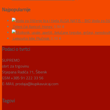
Najpopularnije
ALGA NATIS - BIO Voda za čišće
Zeleni čaj Apricot Honey
3,90
€
Ljekovito bilje Plućnjak
3,70
€
Podaci o tvrtci
SUPREMO
obrt za trgovinu
Stjepana Radića 71, Šibenik
GSM +385 91 222 33 56
E-MAIL prodaja@kupikavuicaj.com
Tagovi