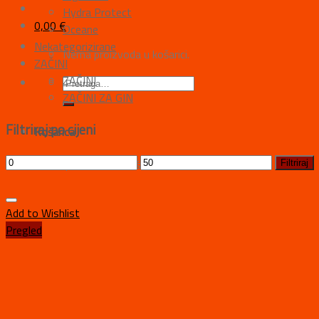
Hydra Protect
0,00
€
Oceane
Nekategorizirane
Nema proizvoda u košarici.
ZAČINI
ZAČINI
ZAČINI ZA GIN
Filtriraj po cijeni
Košarica
Nema proizvoda u košarici.
Filtriraj
Add to Wishlist
Pregled