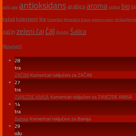
antioksidans
aroma
bio
arabica
anti-age
astma
BR
kašalj
kolesterol
lice
Limenka
limunska trava
mršavljenje
mokraćni putevi
čaj
zeleni čaj
Šalica
začin
đumbir
Novosti
28
tra
ZAČINI
Komentari isključeni
za ZAČINI
27
tra
ZVIJEZDE ANISA
Komentari isključeni
za ZVIJEZDE ANISA
14
tra
Bamija
Komentari isključeni
za Bamija
29
ožu