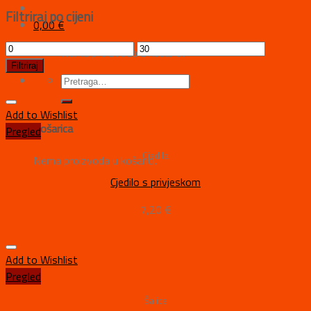
Filtriraj po cijeni
0,00
€
Nema proizvoda u košarici.
Filtriraj
Add to Wishlist
Košarica
Pregled
Cjedila
Nema proizvoda u košarici.
Cjedilo s privjeskom
7,20
€
Add to Wishlist
Pregled
Šalice