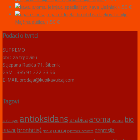
Kava Lješnjak
4,50
€
Ljekovito bilje
Majčina dušica
1,50
€
Podaci o tvrtci
SUPREMO
obrt za trgovinu
Stjepana Radića 71, Šibenik
GSM +385 91 222 33 56
E-MAIL prodaja@kupikavuicaj.com
Tagovi
antioksidans
aroma
bio
arabica
anti-age
astma
bronhitis)
depresija
BRAZIL
crni čaj
cjedilo
cvjetovi suncokreta