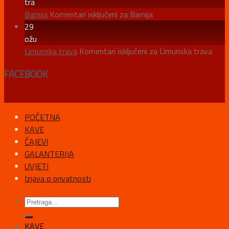
tra
Bamija
Komentari isključeni
za Bamija
29
ožu
Limunska trava
Komentari isključeni
za Limunska trava
FACEBOOK
POČETNA
KAVE
ČAJEVI
GALANTERIJA
UVJETI
Izjava o privatnosti
KAVE