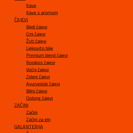
Kave
Kave s aromom
ČAJEVI
Bijeli čajevi
Crni čajevi
Žuti čajevi
Ljekovito bilje
Premium blend čajevi
Rooibos čajevi
Voćni čajevi
Zeleni čajevi
Ayurvedski čajevi
Biljni čajevi
Oolong čajevi
ZAČINI
Začini
Začini za gin
GALANTERIJA