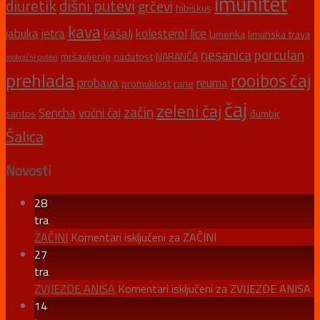
imunitet
diuretik
dišni putevi
grčevi
hibiskus
kava
jabuka
jetra
kašalj
kolesterol
lice
Limenka
limunska trava
nesanica
porculan
mršavljenje
nadutost
NARANČA
mokraćni putevi
prehlada
rooibos čaj
probava
reuma
promuklost
rane
čaj
zeleni čaj
začin
Sencha
voćni čaj
santos
đumbir
Šalica
Novosti
28
tra
ZAČINI
Komentari isključeni
za ZAČINI
27
tra
ZVIJEZDE ANISA
Komentari isključeni
za ZVIJEZDE ANISA
14