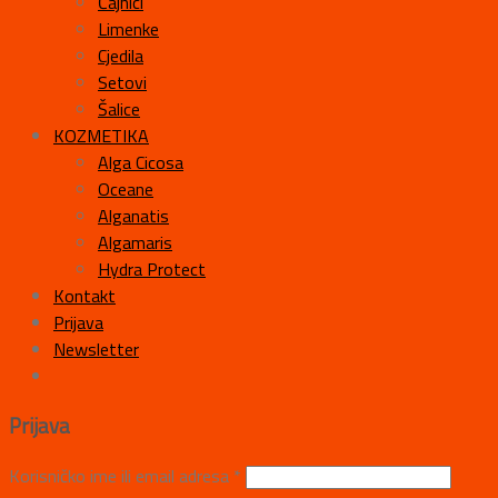
Čajnici
Limenke
Cjedila
Setovi
Šalice
KOZMETIKA
Alga Cicosa
Oceane
Alganatis
Algamaris
Hydra Protect
Kontakt
Prijava
Newsletter
Prijava
Korisničko ime ili email adresa
*