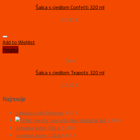
Šalica s cjedilom Confetti 320 ml
22,00
€
Add to Wishlist
Pregled
Šalice
Šalica s cjedilom Teapots 320 ml
22,50
€
Najnovije
Ljekovito bilje Divizma
3,40
€
Ljekovito bilje Maslačak list
2,20
€
Limenka Ratio 100 g
6,00
€
Limenka Barny 100 g
6,60
€