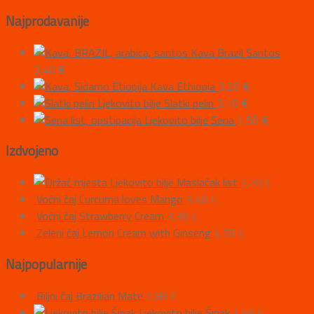
Najprodavanije
Kava Brazil Santos
3,40
€
Kava Ethiopia
3,20
€
Ljekovito bilje Slatki pelin
3,70
€
Ljekovito bilje Sena
1,50
€
Izdvojeno
Ljekovito bilje Maslačak list
2,20
€
Voćni čaj Curcuma loves Mango
3,40
€
Voćni čaj Strawberry Cream
3,30
€
Zeleni čaj Lemon Cream with Ginseng
4,70
€
Najpopularnije
Biljni čaj Brazilian Mate
2,80
€
Ljekovito bilje Šipak
1,50
€