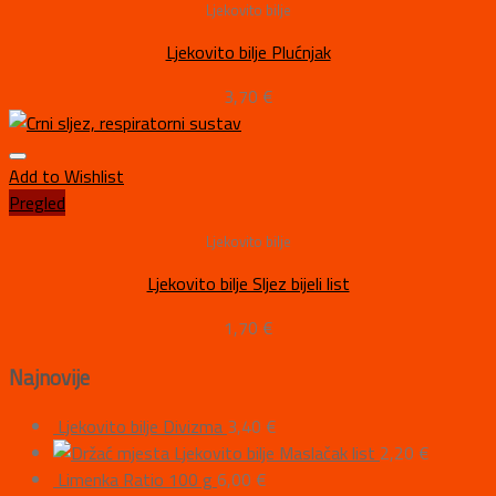
Ljekovito bilje
Ljekovito bilje Plućnjak
3,70
€
Add to Wishlist
Pregled
Ljekovito bilje
Ljekovito bilje Sljez bijeli list
1,70
€
Najnovije
Ljekovito bilje Divizma
3,40
€
Ljekovito bilje Maslačak list
2,20
€
Limenka Ratio 100 g
6,00
€