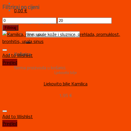
Filtriraj po cijeni
0,00
€
Nema proizvoda u košarici.
Filtriraj
Košarica
Add to Wishlist
Pregled
Nema proizvoda u košarici.
Ljekovito bilje
Ljekovito bilje Kamilica
1,95
€
Add to Wishlist
Pregled