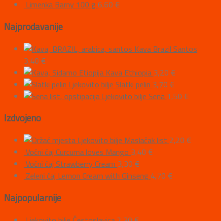
Limenka Barny 100 g
6,60
€
Najprodavanije
Kava Brazil Santos
3,40
€
Kava Ethiopia
3,20
€
Ljekovito bilje Slatki pelin
3,70
€
Ljekovito bilje Sena
1,50
€
Izdvojeno
Ljekovito bilje Maslačak list
2,20
€
Voćni čaj Curcuma loves Mango
3,40
€
Voćni čaj Strawberry Cream
3,30
€
Zeleni čaj Lemon Cream with Ginseng
4,70
€
Najpopularnije
Ljekovito bilje Čestoslavica
2,30
€