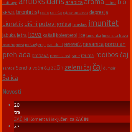
antioksidans
aroma
bio
arabica
anti-age
astma
bronhitis)
depresija
BRAZIL
crni čaj
cjedilo
cvjetovi suncokreta
imunitet
diuretik
dišni putevi
grčevi
hibiskus
kava
jabuka
jetra
kašalj
kolesterol
lice
Limenka
limunska trava
nesanica
porculan
mršavljenje
nadutost
NARANČA
mokraćni putevi
prehlada
rooibos čaj
probava
reuma
promuklost
rane
čaj
zeleni čaj
začin
Sencha
voćni čaj
santos
đumbir
Šalica
Novosti
28
tra
ZAČINI
Komentari isključeni
za ZAČINI
27