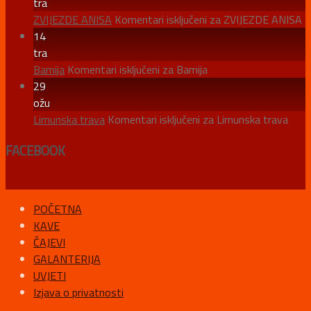
tra
ZVIJEZDE ANISA
Komentari isključeni
za ZVIJEZDE ANISA
14
tra
Bamija
Komentari isključeni
za Bamija
29
ožu
Limunska trava
Komentari isključeni
za Limunska trava
FACEBOOK
POČETNA
KAVE
ČAJEVI
GALANTERIJA
UVJETI
Izjava o privatnosti