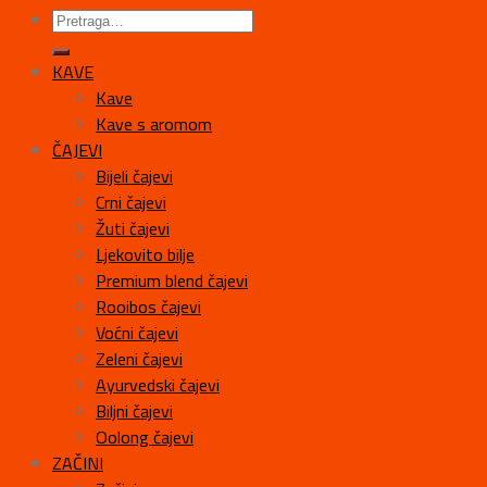
KAVE
Kave
Kave s aromom
ČAJEVI
Bijeli čajevi
Crni čajevi
Žuti čajevi
Ljekovito bilje
Premium blend čajevi
Rooibos čajevi
Voćni čajevi
Zeleni čajevi
Ayurvedski čajevi
Biljni čajevi
Oolong čajevi
ZAČINI