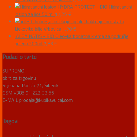
HYDRA PROTECT - BIO Hidratantni
losion za lice 50 ml
17,25
€
Ljekovito bilje Vrbovica
1,70
€
ALGA NATIS - BIO Oleo-karbonatna krema za područje
pelena 200ml
7,83
€
Podaci o tvrtci
SUPREMO
obrt za trgovinu
Stjepana Radića 71, Šibenik
GSM +385 91 222 33 56
E-MAIL prodaja@kupikavuicaj.com
Tagovi