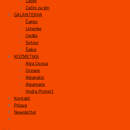
Začini
Začini za gin
GALANTERIJA
Čajnici
Limenke
Cjedila
Setovi
Šalice
KOZMETIKA
Alga Cicosa
Oceane
Alganatis
Algamaris
Hydra Protect
Kontakt
Prijava
Newsletter