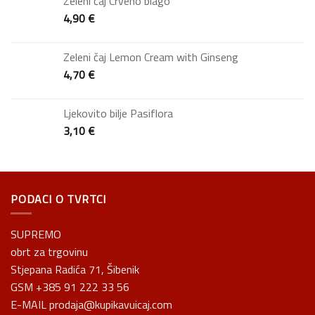
Zeleni čaj Crveno blago
4,90
€
Zeleni čaj Lemon Cream with Ginseng
4,70
€
Ljekovito bilje Pasiflora
3,10
€
PODACI O TVRTCI
SUPREMO
obrt za trgovinu
Stjepana Radića 71, Šibenik
GSM +385 91 222 33 56
E-MAIL prodaja@kupikavuicaj.com