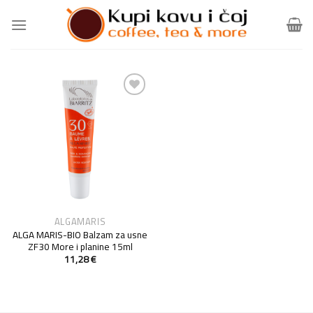
Skip
to
content
Add to
Wishlist
ALGAMARIS
ALGA MARIS-BIO Balzam za usne
ZF30 More i planine 15ml
11,28
€