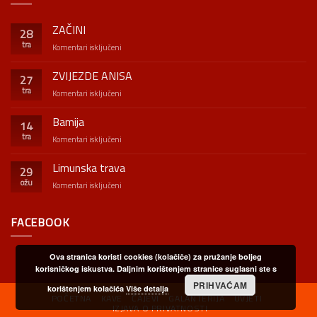
ZAČINI
28
tra
za
Komentari isključeni
ZAČINI
ZVIJEZDE ANISA
27
tra
za
Komentari isključeni
ZVIJEZDE
ANISA
Bamija
14
tra
za
Komentari isključeni
Bamija
Limunska trava
29
ožu
za
Komentari isključeni
Limunska
trava
FACEBOOK
Ova stranica koristi cookies (kolačiče) za pružanje boljeg
korisničkog iskustva. Daljnim korištenjem stranice suglasni ste s
PRIHVAĆAM
korištenjem kolačića
Više detalja
POČETNA
KAVE
ČAJEVI
GALANTERIJA
UVJETI
IZJAVA O PRIVATNOSTI