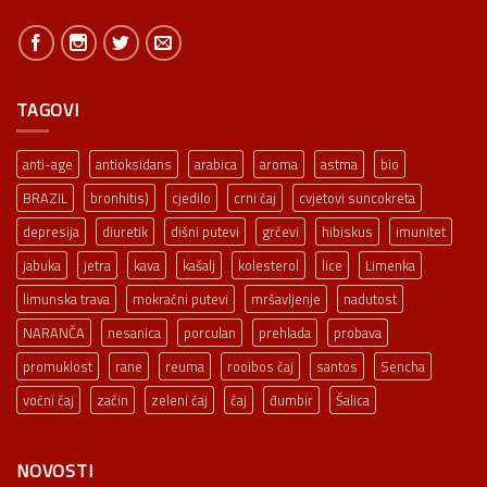
TAGOVI
anti-age
antioksidans
arabica
aroma
astma
bio
BRAZIL
bronhitis)
cjedilo
crni čaj
cvjetovi suncokreta
depresija
diuretik
dišni putevi
grčevi
hibiskus
imunitet
jabuka
jetra
kava
kašalj
kolesterol
lice
Limenka
limunska trava
mokraćni putevi
mršavljenje
nadutost
NARANČA
nesanica
porculan
prehlada
probava
promuklost
rane
reuma
rooibos čaj
santos
Sencha
voćni čaj
začin
zeleni čaj
čaj
đumbir
Šalica
NOVOSTI