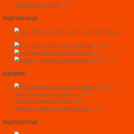
Limenka Barny 100 g
6,60
€
Najprodavanije
Kava Brazil Santos
3,40
€
Kava Ethiopia
3,20
€
Ljekovito bilje Slatki pelin
3,70
€
Ljekovito bilje Sena
1,50
€
Izdvojeno
Ljekovito bilje Maslačak list
2,20
€
Voćni čaj Curcuma loves Mango
3,40
€
Voćni čaj Strawberry Cream
3,30
€
Zeleni čaj Lemon Cream with Ginseng
4,70
€
Najpopularnije