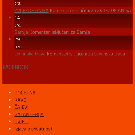
tra
ZVIJEZDE ANISA
Komentari isključeni
za ZVIJEZDE ANISA
14
tra
Bamija
Komentari isključeni
za Bamija
29
ožu
Limunska trava
Komentari isključeni
za Limunska trava
FACEBOOK
POČETNA
KAVE
ČAJEVI
GALANTERIJA
UVJETI
Izjava o privatnosti