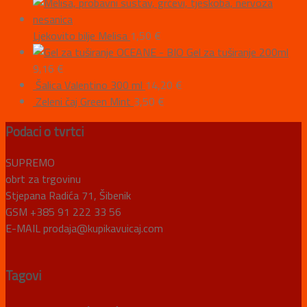
Ljekovito bilje Melisa
1,50
€
OCEANE - BIO Gel za tuširanje 200ml
9,16
€
Šalica Valentino 300 ml
14,20
€
Zeleni čaj Green Mint
3,50
€
Podaci o tvrtci
SUPREMO
obrt za trgovinu
Stjepana Radića 71, Šibenik
GSM +385 91 222 33 56
E-MAIL prodaja@kupikavuicaj.com
Tagovi