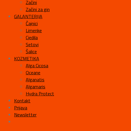
Začini
Začini za gin
GALANTERIJA
Čajnici
Limenke
Cjedila
Setovi
Šalice
KOZMETIKA
Alga Cicosa
Oceane
Alganatis
Algamaris
Hydra Protect
Kontakt
Prijava
Newsletter