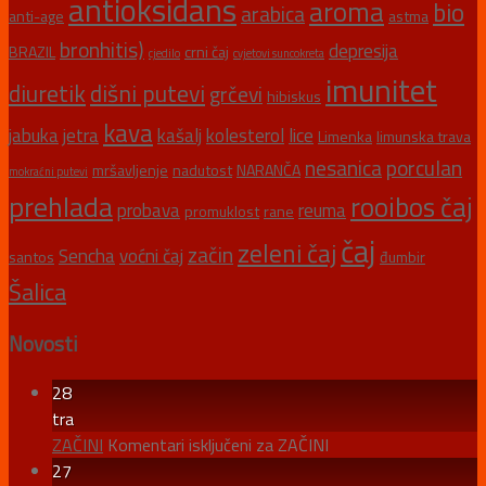
antioksidans
aroma
bio
arabica
anti-age
astma
bronhitis)
depresija
BRAZIL
crni čaj
cjedilo
cvjetovi suncokreta
imunitet
diuretik
dišni putevi
grčevi
hibiskus
kava
jabuka
jetra
kašalj
kolesterol
lice
Limenka
limunska trava
nesanica
porculan
mršavljenje
nadutost
NARANČA
mokraćni putevi
prehlada
rooibos čaj
probava
reuma
promuklost
rane
čaj
zeleni čaj
začin
Sencha
voćni čaj
santos
đumbir
Šalica
Novosti
28
tra
ZAČINI
Komentari isključeni
za ZAČINI
27