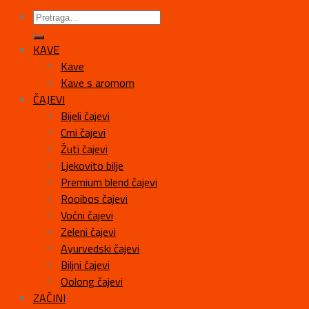
KAVE
Kave
Kave s aromom
ČAJEVI
Bijeli čajevi
Crni čajevi
Žuti čajevi
Ljekovito bilje
Premium blend čajevi
Rooibos čajevi
Voćni čajevi
Zeleni čajevi
Ayurvedski čajevi
Biljni čajevi
Oolong čajevi
ZAČINI