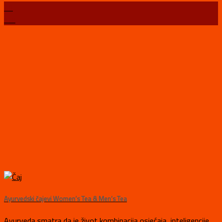
20
stu
Ayurvedski čajevi Women’s Tea & Men’s Tea
Ayurveda smatra da je život kombinacija osjećaja, inteligencije,