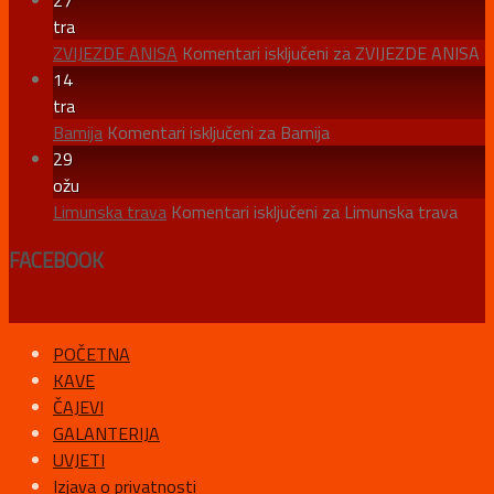
tra
ZVIJEZDE ANISA
Komentari isključeni
za ZVIJEZDE ANISA
14
tra
Bamija
Komentari isključeni
za Bamija
29
ožu
Limunska trava
Komentari isključeni
za Limunska trava
FACEBOOK
POČETNA
KAVE
ČAJEVI
GALANTERIJA
UVJETI
Izjava o privatnosti