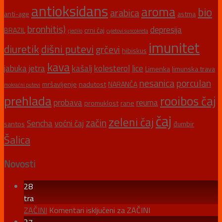
antioksidans
aroma
bio
arabica
anti-age
astma
bronhitis)
depresija
BRAZIL
crni čaj
cjedilo
cvjetovi suncokreta
imunitet
diuretik
dišni putevi
grčevi
hibiskus
kava
jabuka
jetra
kašalj
kolesterol
lice
Limenka
limunska trava
nesanica
porculan
mršavljenje
nadutost
NARANČA
mokraćni putevi
prehlada
rooibos čaj
probava
reuma
promuklost
rane
čaj
zeleni čaj
začin
Sencha
voćni čaj
santos
đumbir
Šalica
Novosti
28
tra
ZAČINI
Komentari isključeni
za ZAČINI
27