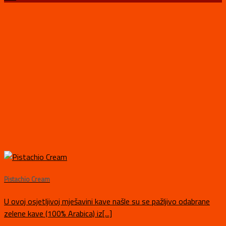
Pistachio Cream
U ovoj osjetljivoj mješavini kave našle su se pažljivo odabrane
zelene kave (100% Arabica) iz[...]