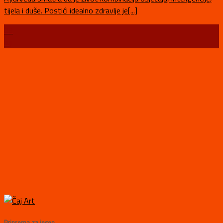
tijela i duše. Postići idealno zdravlje je[...]
03
ruj
Priprema za jesen