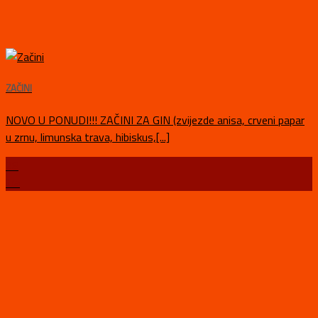
ZAČINI
NOVO U PONUDI!!! ZAČINI ZA GIN (zvijezde anisa, crveni papar
u zrnu, limunska trava, hibiskus,[...]
28
tra