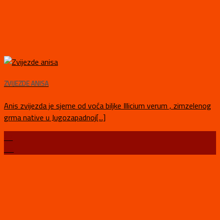
ZVIJEZDE ANISA
Anis zvijezda je sjeme od voća biljke Illicium verum , zimzelenog
grma native u Jugozapadnoj[...]
27
tra