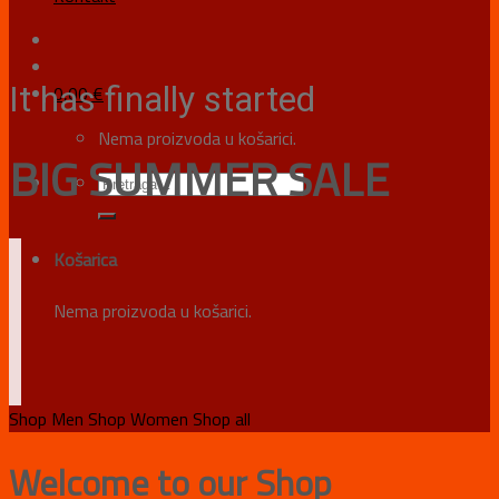
It has finally started
0,00
€
Nema proizvoda u košarici.
BIG SUMMER SALE
Košarica
Nema proizvoda u košarici.
Shop Men
Shop Women
Shop all
Welcome to our Shop