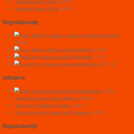
Limenka Ratio 100 g
6,00
€
Limenka Barny 100 g
6,60
€
Najprodavanije
Kava Brazil Santos
3,40
€
Kava Ethiopia
3,20
€
Ljekovito bilje Slatki pelin
3,70
€
Ljekovito bilje Sena
1,50
€
Izdvojeno
Ljekovito bilje Maslačak list
2,20
€
Voćni čaj Curcuma loves Mango
3,40
€
Voćni čaj Strawberry Cream
3,30
€
Zeleni čaj Lemon Cream with Ginseng
4,70
€
Najpopularnije