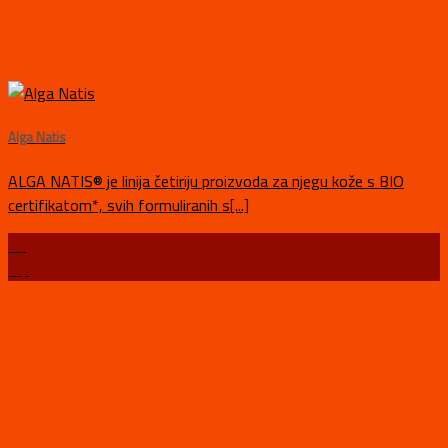
Alga Natis
ALGA NATIS® je linija četiriju proizvoda za njegu kože s BIO
certifikatom*, svih formuliranih s[...]
06
srp