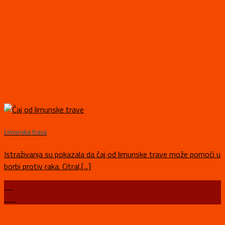
Limunska trava
Istraživanja su pokazala da čaj od limunske trave može pomoći u
borbi protiv raka. Citral,[...]
29
ožu