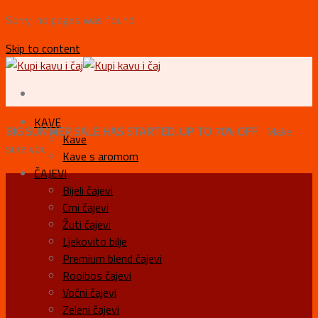
Sorry, no pages was found
Skip to content
KAVE
BIG SUMMER SALE HAS STARTED. UP TO 70% OFF
Make
Kave
sure you
Kave s aromom
ČAJEVI
Bijeli čajevi
Crni čajevi
Žuti čajevi
Ljekovito bilje
Premium blend čajevi
Rooibos čajevi
Voćni čajevi
Zeleni čajevi