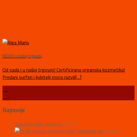
NOVO! u našoj trgovini
Od sada i u našoj trgovini! Certificirana organska kozmetika!
Predani surferi i ljubitelji mora razvili[...]
06
srp
Najnovije
Ljekovito bilje Divizma
3,40
€
Ljekovito bilje Maslačak list
2,20
€