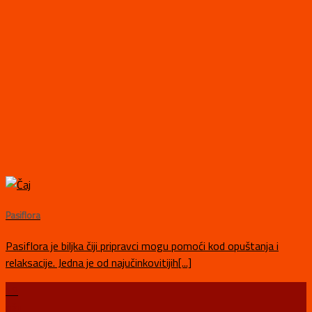
Pasiflora
Pasiflora je biljka čiji pripravci mogu pomoći kod opuštanja i
relaksacije. Jedna je od najučinkovitijih[...]
19
ožu