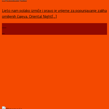
Ljeto nam polako izmiče i pravo je vrijeme za popunjavanje zaliha
omiljenih čajeva. Oriental Night[...]
03
ruj