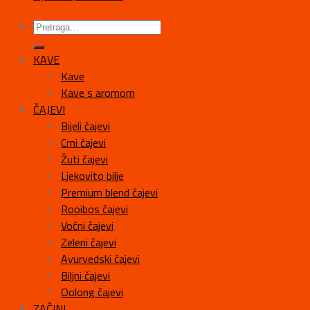
KAVE
Kave
Kave s aromom
ČAJEVI
Bijeli čajevi
Crni čajevi
Žuti čajevi
Ljekovito bilje
Premium blend čajevi
Rooibos čajevi
Voćni čajevi
Zeleni čajevi
Ayurvedski čajevi
Biljni čajevi
Oolong čajevi
ZAČINI