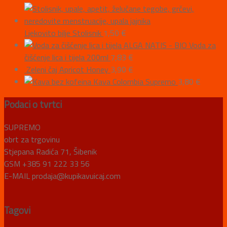
Ljekovito bilje Stolisnik
1,50
€
ALGA NATIS - BIO Voda za
čišćenje lica i tijela 200ml
7,83
€
Zeleni čaj Apricot Honey
3,90
€
Kava Colombia Supremo
3,80
€
Podaci o tvrtci
SUPREMO
obrt za trgovinu
Stjepana Radića 71, Šibenik
GSM +385 91 222 33 56
E-MAIL prodaja@kupikavuicaj.com
Tagovi