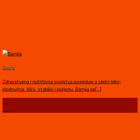
Bamija
Zdravstvena i nutritivna svojstva posjeduje u cijeloj biljci;
plodovima, lišću, stabljici i korijenu. Bamija se[...]
14
tra