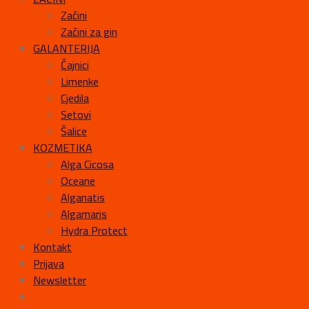
Začini
Začini za gin
GALANTERIJA
Čajnici
Limenke
Cjedila
Setovi
Šalice
KOZMETIKA
Alga Cicosa
Oceane
Alganatis
Algamaris
Hydra Protect
Kontakt
Prijava
Newsletter