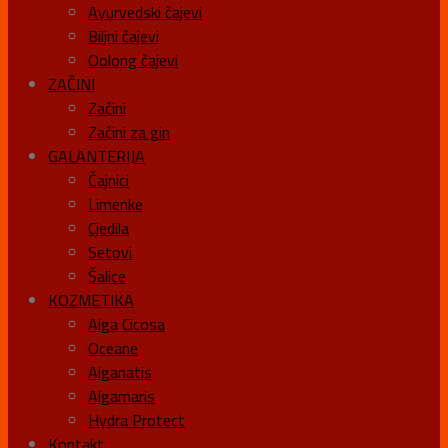
Ayurvedski čajevi
Biljni čajevi
Oolong čajevi
ZAČINI
Začini
Začini za gin
GALANTERIJA
Čajnici
Limenke
Cjedila
Setovi
Šalice
KOZMETIKA
Alga Cicosa
Oceane
Alganatis
Algamaris
Hydra Protect
Kontakt