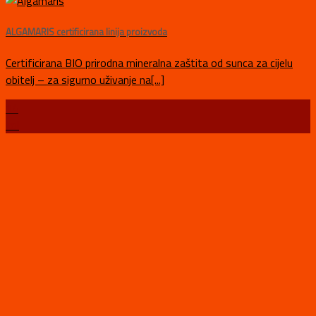
ALGAMARIS certificirana linija proizvoda
Certificirana BIO prirodna mineralna zaštita od sunca za cijelu
obitelj – za sigurno uživanje na[...]
14
kol