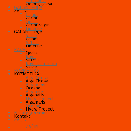
Žuti čajevi
Oolong čajevi
GALANTERIJA
ZAČINI
Čajnici
Začini
Cjedila
Začini za gin
Limenke
GALANTERIJA
Šalice
Čajnici
Setovi
Limenke
KAVE
Cjedila
Kave
Setovi
Kave s aromom
Šalice
KOZMETIKA
KOZMETIKA
Alga Cicosa
Alga Cicosa
Algamaris
Oceane
Alganatis
Alganatis
Hydra Protect
Algamaris
Oceane
Hydra Protect
Nekategorizirane
Kontakt
ZAČINI
ZAČINI