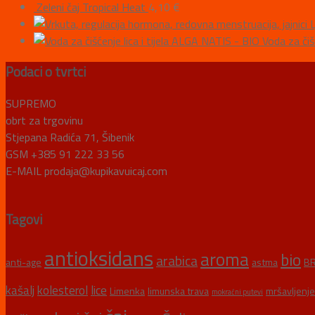
Zeleni čaj Tropical Heat
4,10
€
L
ALGA NATIS - BIO Voda za čišće
Podaci o tvrtci
SUPREMO
obrt za trgovinu
Stjepana Radića 71, Šibenik
GSM +385 91 222 33 56
E-MAIL prodaja@kupikavuicaj.com
Tagovi
antioksidans
aroma
bio
arabica
anti-age
astma
BR
kašalj
kolesterol
lice
Limenka
limunska trava
mršavljenje
mokraćni putevi