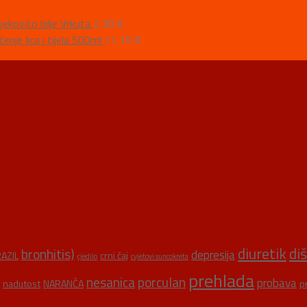
jekovito bilje Vrkuta
2,30
€
nje lica i tijela 500ml
11,15
€
diuretik
di
bronhitis)
depresija
AZIL
crni čaj
cjedilo
cvjetovi suncokreta
prehlada
nesanica
porculan
probava
nadutost
NARANČA
p