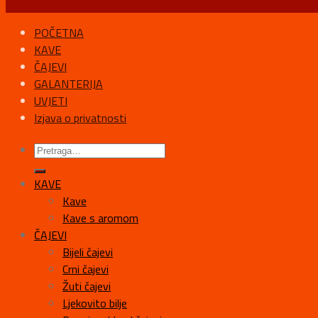
POČETNA
KAVE
ČAJEVI
GALANTERIJA
UVJETI
Izjava o privatnosti
KAVE
Kave
Kave s aromom
ČAJEVI
Bijeli čajevi
Crni čajevi
Žuti čajevi
Ljekovito bilje