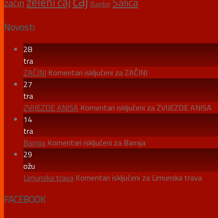
čaj
zeleni čaj
Šalica
začin
đumbir
Novosti
28
tra
ZAČINI
Komentari isključeni
za ZAČINI
27
tra
ZVIJEZDE ANISA
Komentari isključeni
za ZVIJEZDE ANISA
14
tra
Bamija
Komentari isključeni
za Bamija
29
ožu
Limunska trava
Komentari isključeni
za Limunska trava
FACEBOOK