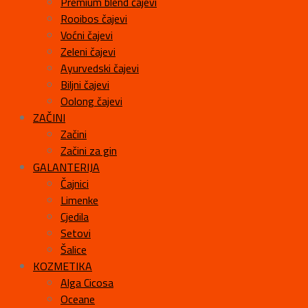
Premium blend čajevi
Rooibos čajevi
Voćni čajevi
Zeleni čajevi
Ayurvedski čajevi
Biljni čajevi
Oolong čajevi
ZAČINI
Začini
Začini za gin
GALANTERIJA
Čajnici
Limenke
Cjedila
Setovi
Šalice
KOZMETIKA
Alga Cicosa
Oceane