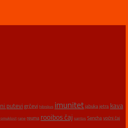
imunitet
kava
šni putevi
grčevi
jabuka
jetra
hibiskus
rooibos čaj
reuma
Sencha
voćni čaj
romuklost
rane
santos