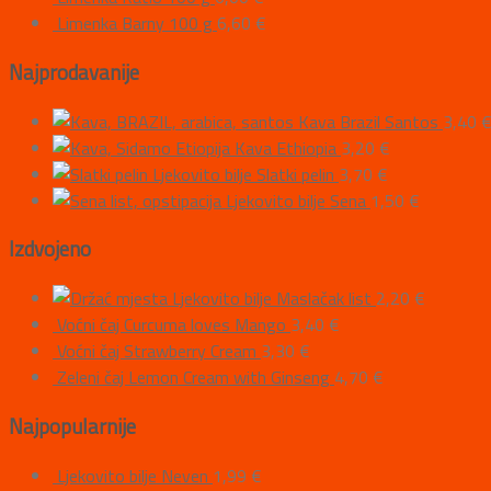
Limenka Barny 100 g
6,60
€
Najprodavanije
Kava Brazil Santos
3,40
Kava Ethiopia
3,20
€
Ljekovito bilje Slatki pelin
3,70
€
Ljekovito bilje Sena
1,50
€
Izdvojeno
Ljekovito bilje Maslačak list
2,20
€
Voćni čaj Curcuma loves Mango
3,40
€
Voćni čaj Strawberry Cream
3,30
€
Zeleni čaj Lemon Cream with Ginseng
4,70
€
Najpopularnije
Ljekovito bilje Neven
1,99
€