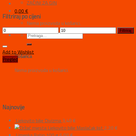
ZAČINI ZA GIN
0,00
€
Filtriraj po cijeni
Nema proizvoda u košarici.
Filtriraj
Add to Wishlist
Košarica
Pregled
Nema proizvoda u košarici.
Najnovije
Ljekovito bilje Divizma
3,40
€
Ljekovito bilje Maslačak list
2,20
€
Limenka Ratio 100 g
6,00
€