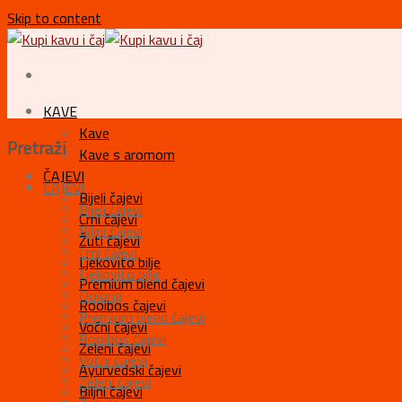
Skip to content
KAVE
Kave
Pretraži
Kave s aromom
ČAJEVI
ČAJEVI
Bijeli čajevi
Bijeli čajevi
Crni čajevi
Biljni čajevi
Žuti čajevi
Crni čajevi
Ljekovito bilje
Ljekovito bilje
Premium blend čajevi
Oolong
Rooibos čajevi
Premium blend čajevi
Voćni čajevi
Rooibos čajevi
Zeleni čajevi
Voćni čajevi
Ayurvedski čajevi
Zeleni čajevi
Biljni čajevi