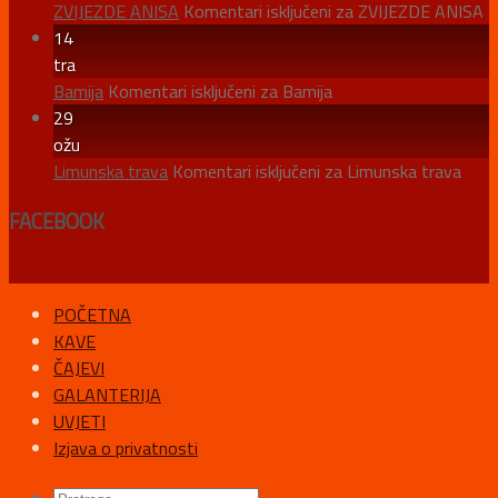
ZVIJEZDE ANISA
Komentari isključeni
za ZVIJEZDE ANISA
14
tra
Bamija
Komentari isključeni
za Bamija
29
ožu
Limunska trava
Komentari isključeni
za Limunska trava
FACEBOOK
POČETNA
KAVE
ČAJEVI
GALANTERIJA
UVJETI
Izjava o privatnosti