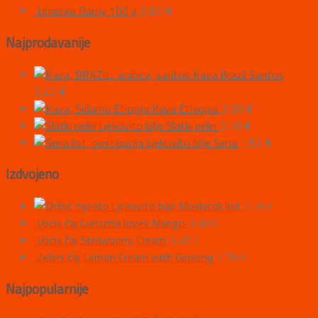
Limenka Barny 100 g
6,60
€
Najprodavanije
Kava Brazil Santos
3,40
€
Kava Ethiopia
3,20
€
Ljekovito bilje Slatki pelin
3,70
€
Ljekovito bilje Sena
1,50
€
Izdvojeno
Ljekovito bilje Maslačak list
2,20
€
Voćni čaj Curcuma loves Mango
3,40
€
Voćni čaj Strawberry Cream
3,30
€
Zeleni čaj Lemon Cream with Ginseng
4,70
€
Najpopularnije