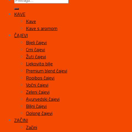
KAVE
Kave
Kave s aromom
ČAJEVI
Bijeli čajevi
Crni čajevi
Žuti čajevi
Ljekovito bilje
Premium blend čajevi
Rooibos čajevi
Voćni čajevi
Zeleni čajevi
Ayurvedski čajevi
Biljni čajevi
Oolong čajevi
ZAČINI
Začini