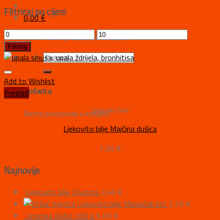
Filtriraj po cijeni
0,00
€
Nema proizvoda u košarici.
Filtriraj
Add to Wishlist
Košarica
Pregled
Ljekovito bilje
Nema proizvoda u košarici.
Ljekovito bilje Majčina dušica
1,50
€
Najnovije
Ljekovito bilje Divizma
3,40
€
Ljekovito bilje Maslačak list
2,20
€
Limenka Ratio 100 g
6,00
€