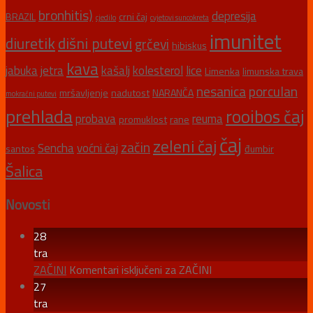
bronhitis)
depresija
BRAZIL
crni čaj
cjedilo
cvjetovi suncokreta
imunitet
diuretik
dišni putevi
grčevi
hibiskus
kava
jabuka
jetra
kašalj
kolesterol
lice
Limenka
limunska trava
nesanica
porculan
mršavljenje
nadutost
NARANČA
mokraćni putevi
prehlada
rooibos čaj
probava
reuma
promuklost
rane
čaj
zeleni čaj
začin
Sencha
voćni čaj
santos
đumbir
Šalica
Novosti
28
tra
ZAČINI
Komentari isključeni
za ZAČINI
27
tra