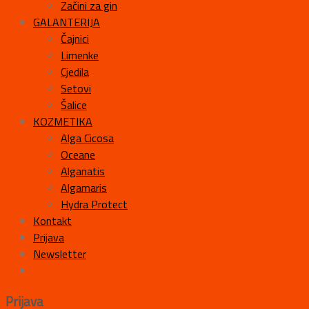
Začini za gin
GALANTERIJA
Čajnici
Limenke
Cjedila
Setovi
Šalice
KOZMETIKA
Alga Cicosa
Oceane
Alganatis
Algamaris
Hydra Protect
Kontakt
Prijava
Newsletter
Prijava