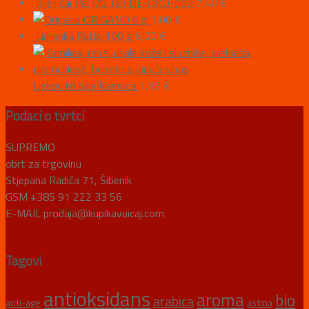
Bijeli čaj Pai Mu Tan DE-ÖKO-003
7,40
€
ORIGANO 6 g
1,00
€
Limenka Ratio 100 g
6,00
€
Ljekovito bilje Kamilica
1,95
€
Podaci o tvrtci
SUPREMO
obrt za trgovinu
Stjepana Radića 71, Šibenik
GSM +385 91 222 33 56
E-MAIL prodaja@kupikavuicaj.com
Tagovi
antioksidans
aroma
bio
arabica
anti-age
astma