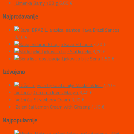
Limenka Barny 100 g
6,60
€
Najprodavanije
Kava Brazil Santos
3,40
€
Kava Ethiopia
3,20
€
Ljekovito bilje Slatki pelin
3,70
€
Ljekovito bilje Sena
1,50
€
Izdvojeno
Ljekovito bilje Maslačak list
2,20
€
Voćni čaj Curcuma loves Mango
3,40
€
Voćni čaj Strawberry Cream
3,30
€
Zeleni čaj Lemon Cream with Ginseng
4,70
€
Najpopularnije