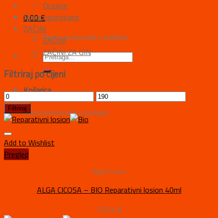
Oceane
Nekategorizirane
0,00
€
ZAČINI
Nema proizvoda u košarici.
ZAČINI
ZAČINI ZA GIN
Filtriraj po cijeni
Košarica
Filtriraj
Nema proizvoda u košarici.
Add to Wishlist
Pregled
Alga Cicosa
ALGA CICOSA – BIO Reparativni losion 40ml
13,54
€