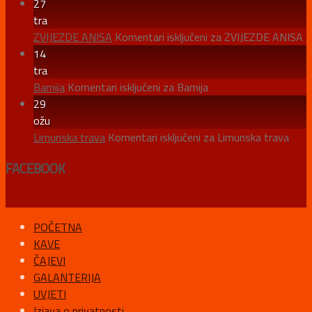
27
tra
ZVIJEZDE ANISA
Komentari isključeni
za ZVIJEZDE ANISA
14
tra
Bamija
Komentari isključeni
za Bamija
29
ožu
Limunska trava
Komentari isključeni
za Limunska trava
FACEBOOK
POČETNA
KAVE
ČAJEVI
GALANTERIJA
UVJETI
Izjava o privatnosti