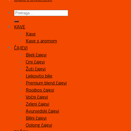
KAVE
Kave
Kave s aromom
ČAJEVI
Bijeli čajevi
Crni čajevi
Žuti čajevi
Ljekovito bilje
Premium blend čajevi
Rooibos čajevi
Voćni čajevi
Zeleni čajevi
Ayurvedski čajevi
Biljni čajevi
Oolong čajevi