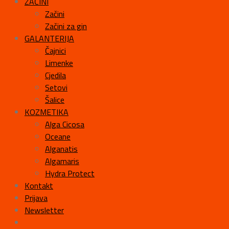
ZAČINI
Začini
Začini za gin
GALANTERIJA
Čajnici
Limenke
Cjedila
Setovi
Šalice
KOZMETIKA
Alga Cicosa
Oceane
Alganatis
Algamaris
Hydra Protect
Kontakt
Prijava
Newsletter