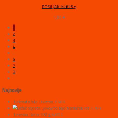
BOSILJAK listići 6 g
1,00
€
1
2
3
4
…
6
7
8
Najnovije
Ljekovito bilje Divizma
3,40
€
Ljekovito bilje Maslačak list
2,20
€
Limenka Ratio 100 g
6,00
€