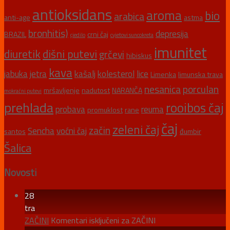
antioksidans
aroma
bio
arabica
anti-age
astma
bronhitis)
depresija
BRAZIL
crni čaj
cjedilo
cvjetovi suncokreta
imunitet
diuretik
dišni putevi
grčevi
hibiskus
kava
jabuka
jetra
kašalj
kolesterol
lice
Limenka
limunska trava
nesanica
porculan
mršavljenje
nadutost
NARANČA
mokraćni putevi
prehlada
rooibos čaj
probava
reuma
promuklost
rane
čaj
zeleni čaj
začin
Sencha
voćni čaj
santos
đumbir
Šalica
Novosti
28
tra
ZAČINI
Komentari isključeni
za ZAČINI