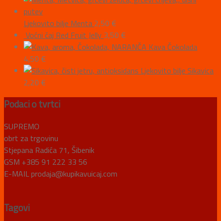
Ljekovito bilje Menta
2,50
€
Voćni čaj Red Fruit Jelly
3,50
€
Kava Čokolada
4,50
€
Ljekovito bilje Sikavica
2,20
€
Podaci o tvrtci
SUPREMO
obrt za trgovinu
Stjepana Radića 71, Šibenik
GSM +385 91 222 33 56
E-MAIL prodaja@kupikavuicaj.com
Tagovi