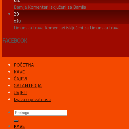
Bamija
Komentari isključeni
za Bamija
29
ožu
Limunska trava
Komentari isključeni
za Limunska trava
FACEBOOK
POČETNA
KAVE
ČAJEVI
GALANTERIJA
UVJETI
Izjava o privatnosti
KAVE