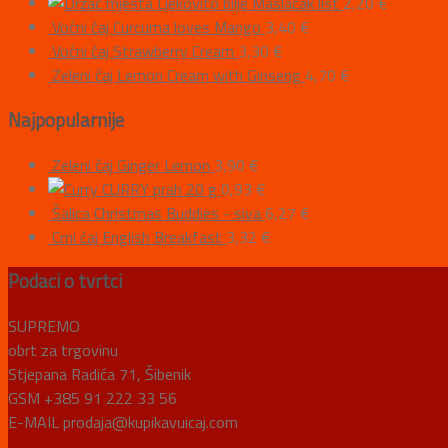
Ljekovito bilje Maslačak list
2,20
€
Voćni čaj Curcuma loves Mango
3,40
€
Voćni čaj Strawberry Cream
3,30
€
Zeleni čaj Lemon Cream with Ginseng
4,70
€
Najpopularnije
Zeleni čaj Ginger Lemon
3,90
€
CURRY prah 20 g
0,93
€
Šalica Christmas Buddies - siva
6,27
€
Crni čaj English Breakfast
3,32
€
Podaci o tvrtci
SUPREMO
obrt za trgovinu
Stjepana Radića 71, Šibenik
GSM +385 91 222 33 56
E-MAIL prodaja@kupikavuicaj.com