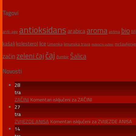
Tagovi
antioksidans
aroma
bio
arabica
anti-age
astma
BR
kašalj
kolesterol
lice
Limenka
limunska trava
mršavljenje
mokraćni putevi
čaj
zeleni čaj
Šalica
začin
đumbir
Novosti
28
tra
ZAČINI
Komentari isključeni
za ZAČINI
27
tra
ZVIJEZDE ANISA
Komentari isključeni
za ZVIJEZDE ANISA
14
tra