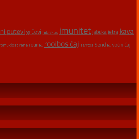
imunitet
kava
šni putevi
grčevi
jabuka
jetra
hibiskus
rooibos čaj
reuma
Sencha
voćni čaj
romuklost
rane
santos