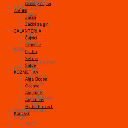
Žuti čajevi
Oolong čajevi
GALANTERIJA
ZAČINI
Čajnici
Začini
Cjedila
Začini za gin
Limenke
GALANTERIJA
Šalice
Čajnici
Setovi
Limenke
KAVE
Cjedila
Kave
Setovi
Kave s aromom
Šalice
KOZMETIKA
KOZMETIKA
Alga Cicosa
Alga Cicosa
Algamaris
Oceane
Alganatis
Alganatis
Hydra Protect
Algamaris
Oceane
Hydra Protect
Nekategorizirane
Kontakt
ZAČINI
ZAČINI