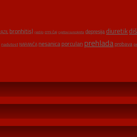
diuretik
di
bronhitis)
depresija
AZIL
crni čaj
cjedilo
cvjetovi suncokreta
prehlada
nesanica
porculan
probava
nadutost
NARANČA
p