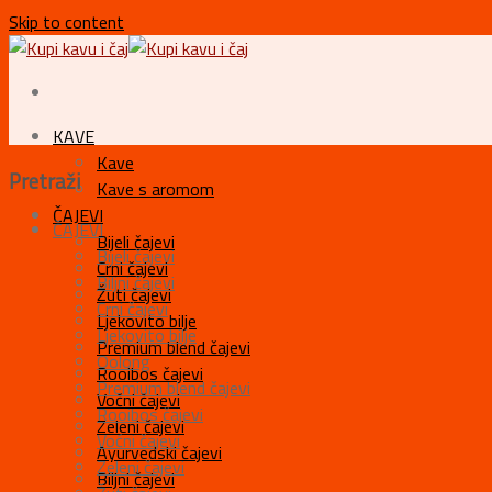
Skip to content
KAVE
Kave
Pretraži
Kave s aromom
ČAJEVI
ČAJEVI
Bijeli čajevi
Bijeli čajevi
Crni čajevi
Biljni čajevi
Žuti čajevi
Crni čajevi
Ljekovito bilje
Ljekovito bilje
Premium blend čajevi
Oolong
Rooibos čajevi
Premium blend čajevi
Voćni čajevi
Rooibos čajevi
Zeleni čajevi
Voćni čajevi
Ayurvedski čajevi
Zeleni čajevi
Biljni čajevi