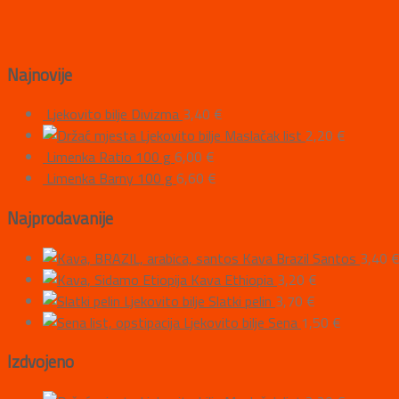
Najnovije
Ljekovito bilje Divizma
3,40
€
Ljekovito bilje Maslačak list
2,20
€
Limenka Ratio 100 g
6,00
€
Limenka Barny 100 g
6,60
€
Najprodavanije
Kava Brazil Santos
3,40
Kava Ethiopia
3,20
€
Ljekovito bilje Slatki pelin
3,70
€
Ljekovito bilje Sena
1,50
€
Izdvojeno