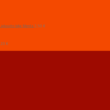
Ljekovito bilje Menta
2,50
€
€
,20
€