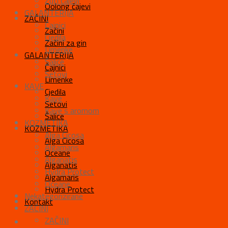
Žuti čajevi
Oolong čajevi
GALANTERIJA
ZAČINI
Čajnici
Začini
Cjedila
Začini za gin
Limenke
GALANTERIJA
Šalice
Čajnici
Setovi
Limenke
KAVE
Cjedila
Kave
Setovi
Kave s aromom
Šalice
KOZMETIKA
KOZMETIKA
Alga Cicosa
Alga Cicosa
Algamaris
Oceane
Alganatis
Alganatis
Hydra Protect
Algamaris
Oceane
Hydra Protect
Nekategorizirane
Kontakt
ZAČINI
ZAČINI