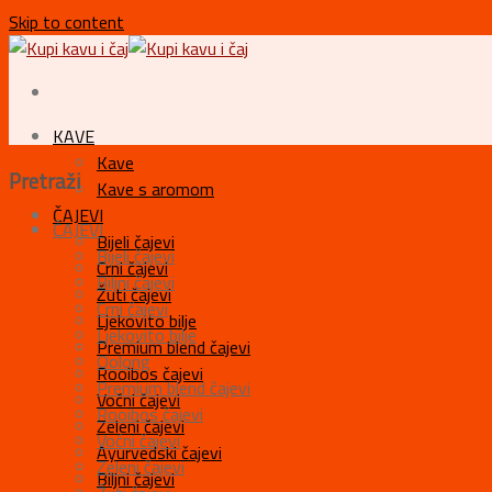
Skip to content
KAVE
Kave
Pretraži
Kave s aromom
ČAJEVI
ČAJEVI
Bijeli čajevi
Bijeli čajevi
Crni čajevi
Biljni čajevi
Žuti čajevi
Crni čajevi
Ljekovito bilje
Ljekovito bilje
Premium blend čajevi
Oolong
Rooibos čajevi
Premium blend čajevi
Voćni čajevi
Rooibos čajevi
Zeleni čajevi
Voćni čajevi
Ayurvedski čajevi
Zeleni čajevi
Biljni čajevi