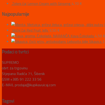
Zeleni čaj Lemon Cream with Ginseng
4,70
€
Najpopularnije
Voćni čaj Red Fruit Jelly
3,50
€
Kava Čokolada
4,50
Ljekovito bilje Sikavica
2
Podaci o tvrtci
SUPREMO
obrt za trgovinu
Stjepana Radića 71, Šibenik
GSM +385 91 222 33 56
E-MAIL prodaja@kupikavuicaj.com
Tagovi