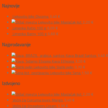
Najnovije
Ljekovito bilje Divizma
3,40
€
Ljekovito bilje Maslačak list
2,20
€
Limenka Ratio 100 g
6,00
€
Limenka Barny 100 g
6,60
€
Najprodavanije
Kava Brazil Santos
3,40
Kava Ethiopia
3,20
€
Ljekovito bilje Slatki pelin
3,70
€
Ljekovito bilje Sena
1,50
€
Izdvojeno
Ljekovito bilje Maslačak list
2,20
€
Voćni čaj Curcuma loves Mango
3,40
€
Voćni čaj Strawberry Cream
3,30
€