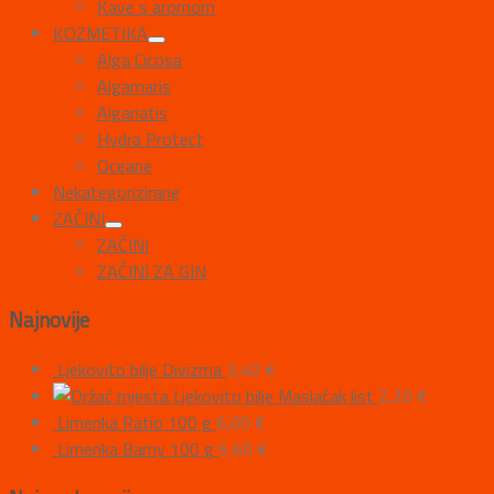
Kave s aromom
KOZMETIKA
Alga Cicosa
Algamaris
Alganatis
Hydra Protect
Oceane
Nekategorizirane
ZAČINI
ZAČINI
ZAČINI ZA GIN
Najnovije
Ljekovito bilje Divizma
3,40
€
Ljekovito bilje Maslačak list
2,20
€
Limenka Ratio 100 g
6,00
€
Limenka Barny 100 g
6,60
€