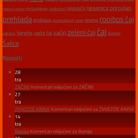
nesanica
porculan
mršavljenje
nadutost
NARANČA
mokraćni putevi
prehlada
rooibos čaj
probava
reuma
promuklost
rane
čaj
zeleni čaj
začin
Sencha
voćni čaj
santos
đumbir
Šalica
Novosti
28
tra
ZAČINI
Komentari isključeni
za ZAČINI
27
tra
ZVIJEZDE ANISA
Komentari isključeni
za ZVIJEZDE ANISA
14
tra
Bamija
Komentari isključeni
za Bamija