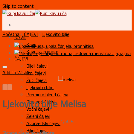
Skip to content
Početna
/
ČAJEVI
/
Ljekovito bilje
KAVE
Kave
Kave s aromom
ČAJEVI
Bijeli čajevi
Add to Wishlist
Crni čajevi
Žuti čajevi
Ljekovito bilje
Premium blend čajevi
Ljekovito bilje Melisa
Rooibos čajevi
Voćni čajevi
Zeleni čajevi
1,50
€
Ayurvedski čajevi
Biljni čajevi
Sidrene cijene po varijanta: