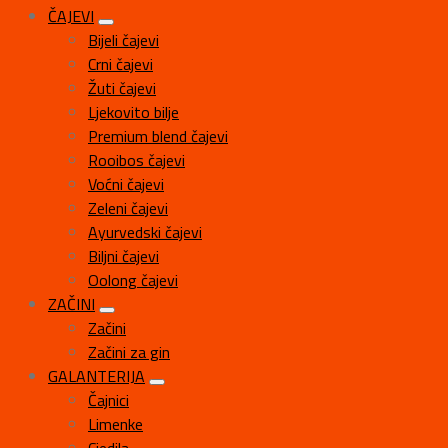
ČAJEVI
Bijeli čajevi
Crni čajevi
Žuti čajevi
Ljekovito bilje
Premium blend čajevi
Rooibos čajevi
Voćni čajevi
Zeleni čajevi
Ayurvedski čajevi
Biljni čajevi
Oolong čajevi
ZAČINI
Začini
Začini za gin
GALANTERIJA
Čajnici
Limenke