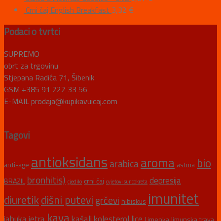
Crni čaj English Breakfast
3,32
€
Podaci o tvrtci
SUPREMO
obrt za trgovinu
Stjepana Radića 71, Šibenik
GSM +385 91 222 33 56
E-MAIL prodaja@kupikavuicaj.com
Tagovi
antioksidans
aroma
bio
arabica
anti-age
astma
bronhitis)
depresija
BRAZIL
crni čaj
cjedilo
cvjetovi suncokreta
imunitet
diuretik
dišni putevi
grčevi
hibiskus
kava
jabuka
jetra
kašalj
kolesterol
lice
Limenka
limunska trava