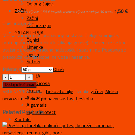
Oolong čajevi
ZAČINI
:
1,50
€
Sidrena cijena:
1,50
€
(najniža redovna cijena u zadnjih 30 dana)
Začini
Opis proizvoda:
Začini za gin
GALANTERIJA
Melisa stimulira rad probavnog sustava. Djeluje smirujuće,
Čajnici
protuupalno i spazmolitički (uklanja grčeve). Primjenjuje se kod
Limenke
otežane probave praćene nadutošću i spazmima. Posebno se
Cjedila
preporuča kod tjeskobe, nervoze i nesanice.
Setovi
Šalice
Pakiranje
Obriši
KOZMETIKA
Alga Cicosa
Dodaj u košaricu
Oceane
SKU:
N/A
Kategorija:
Ljekovito bilje
Oznake
grčevi
,
Melisa
,
Alganatis
nervoza
,
nesanica
,
probavni sustav
,
tjeskoba
Algamaris
Related Products
Hydra Protect
Kontakt