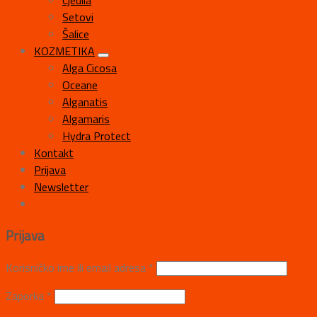
Cjedila
Setovi
Šalice
KOZMETIKA
Alga Cicosa
Oceane
Alganatis
Algamaris
Hydra Protect
Kontakt
Prijava
Newsletter
Prijava
Korisničko ime ili email adresa
*
Zaporka
*