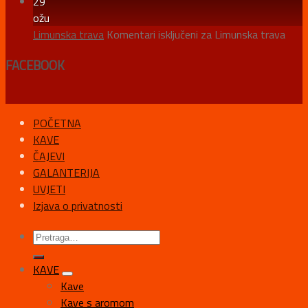
29
ožu
Limunska trava
Komentari isključeni
za Limunska trava
FACEBOOK
POČETNA
KAVE
ČAJEVI
GALANTERIJA
UVJETI
Izjava o privatnosti
KAVE
Kave
Kave s aromom