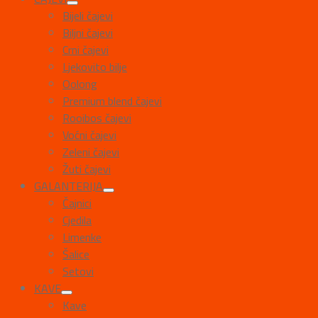
Bijeli čajevi
Biljni čajevi
Crni čajevi
Ljekovito bilje
Oolong
Premium blend čajevi
Rooibos čajevi
Voćni čajevi
Zeleni čajevi
Žuti čajevi
GALANTERIJA
Čajnici
Cjedila
Limenke
Šalice
Setovi
KAVE
Kave