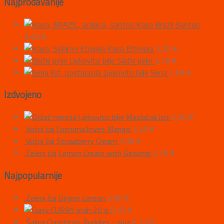
Najprodavanije
Kava Brazil Santos
3,40
€
Kava Ethiopia
3,20
€
Ljekovito bilje Slatki pelin
3,70
€
Ljekovito bilje Sena
1,50
€
Izdvojeno
Ljekovito bilje Maslačak list
2,20
€
Voćni čaj Curcuma loves Mango
3,40
€
Voćni čaj Strawberry Cream
3,30
€
Zeleni čaj Lemon Cream with Ginseng
4,70
€
Najpopularnije
Zeleni čaj Ginger Lemon
3,90
€
CURRY prah 20 g
0,93
€
Šalica Christmas Buddies - siva
6,27
€