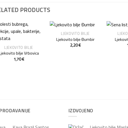
ELATED PRODUCTS
LJEKOVITO BILJE
LJEKO
Add to
Add to
Ljekovito bilje Đumbir
Ljekovi
Wishlist
Wishlist
2,20
€
LJEKOVITO BILJE
Ljekovito bilje Vrbovica
1,70
€
PRODAVANIJE
IZDVOJENO
Kava Brazil Santos
Ljekovito bilje Masl