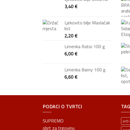
3,40
€
Ljekovito bilje Maslačak
list
2,20
€
Limenka Ratio 100 g
6,00
€
Limenka Barny 100 g
6,60
€
PODACI O TVRTCI
TAG
SUPREMO
anti
obrt za trgovinu