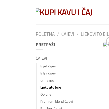
Skip
to
content
POČETNA
/
ČAJEVI
/
LJEKOVITO BIL
PRETRAŽI
ČAJEVI
Bijeli čajevi
Biljni čajevi
Crni čajevi
Ljekovito bilje
Oolong
Premium blend čajevi
Rooibos čajevi