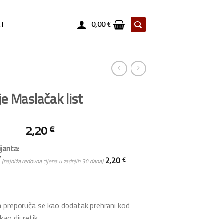
KT
0,00
€
lje Maslačak list
2,20
€
ijanta:
2,20
€
€
(najniža redovna cijena u zadnjih 30 dana)
a preporuča se kao dodatak prehrani kod
kao diuretik.