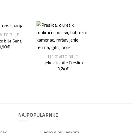
VITO BILJE
Add to
Add to
to bilje Sena
Wishlist
Wishlist
1,50
€
LJEKOVITO BILJE
Ljekovito bilje Preslica
3,24
€
NAJPOPULARNIJE
ačak
Cjedilo s privjeskom