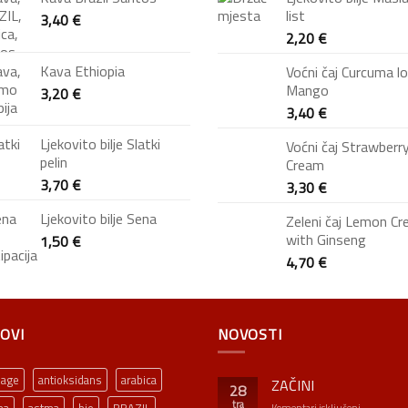
list
3,40
€
2,20
€
Kava Ethiopia
Voćni čaj Curcuma l
Mango
3,20
€
3,40
€
Ljekovito bilje Slatki
Voćni čaj Strawberr
pelin
Cream
3,70
€
3,30
€
Ljekovito bilje Sena
Zeleni čaj Lemon C
with Ginseng
1,50
€
4,70
€
OVI
NOVOSTI
-age
antioksidans
arabica
ZAČINI
28
tra
za
Komentari isključeni