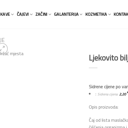
KAVE
ČAJEVI
ZAČINI
GALANTERIJA
KOZMETIKA
KONTA
JE
Ljekovito bi
Add to
Wishlist
Sidrene cijene po var
:
Sidrena cijena:
2,20
Opis proizvoda:
Čaj od lista maslačk
čišćenja organizma i 