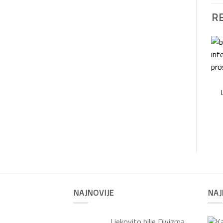
R
NAJNOVIJE
NAJ
Ljekovito bilje Divizma