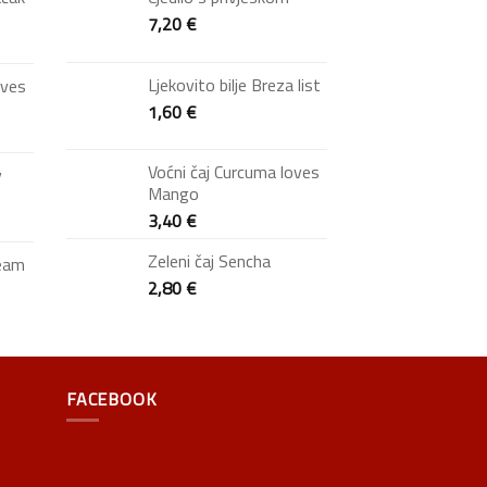
7,20
€
Ljekovito bilje Breza list
oves
1,60
€
Voćni čaj Curcuma loves
y
Mango
3,40
€
Zeleni čaj Sencha
ream
2,80
€
FACEBOOK