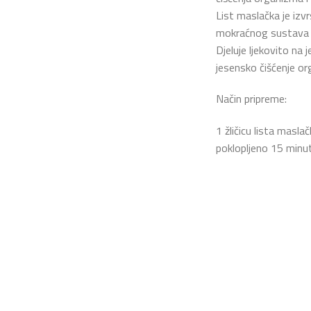
List maslačka je izvr
mokraćnog sustava i
Djeluje ljekovito na j
jesensko čišćenje o
Način pripreme:
1 žličicu lista maslač
poklopljeno 15 minut