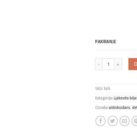
PAKIRANJE
D
SKU:
N/A
Kategorija:
Ljekovito bilje
Oznake
antioksidans
,
de