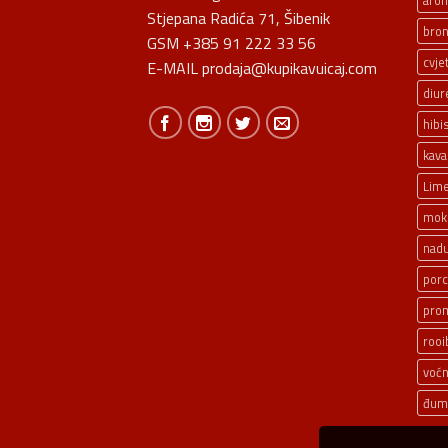
aro
Stjepana Radića 71, Šibenik
bron
GSM +385 91 222 33 56
cvje
E-MAIL prodaja@kupikavuicaj.com
diur
hibi
kava
Lim
mokr
nadu
porc
pro
rooi
voćn
đum