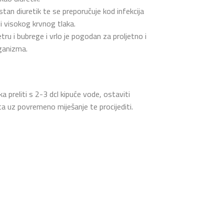
stan diuretik te se preporučuje kod infekcija
 visokog krvnog tlaka.
etru i bubrege i vrlo je pogodan za proljetno i
rganizma.
ka preliti s 2-3 dcl kipuće vode, ostaviti
a uz povremeno miješanje te procijediti.