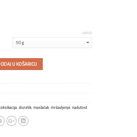
OBRIŠI
ODAJ U KOŠARICU
toksikacija
,
diuretik
,
maslačak
,
mršavljenje
,
nadutost