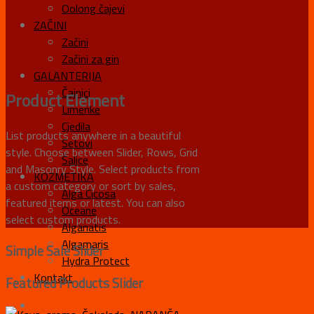
Oolong čajevi
ZAČINI
Začini
Začini za gin
GALANTERIJA
Čajnici
Product Element
Limenke
Cjedila
List products anywhere in a beautiful
Setovi
style. Choose between Slider, Rows, Grid
Šalice
and Masonry Style. Select products from
KOZMETIKA
a custom category or sort by sales,
Alga Cicosa
featured items or latest. You can also
Oceane
select custom products.
Alganatis
Algamaris
Simple Sale Slider
Hydra Protect
Kontakt
Featured Products Slider