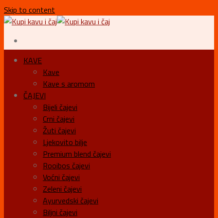
Skip to content
KAVE
Kave
Kave s aromom
ČAJEVI
Bijeli čajevi
Crni čajevi
Žuti čajevi
Ljekovito bilje
Premium blend čajevi
Rooibos čajevi
Voćni čajevi
Zeleni čajevi
Ayurvedski čajevi
Biljni čajevi