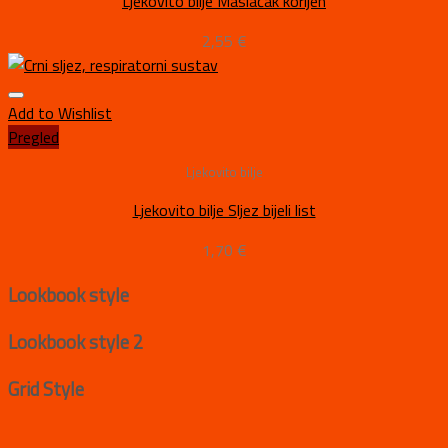
Ljekovito bilje Maslačak korijen
2,55
€
Add to Wishlist
Pregled
Ljekovito bilje
Ljekovito bilje Sljez bijeli list
1,70
€
Lookbook style
Lookbook style 2
Grid Style