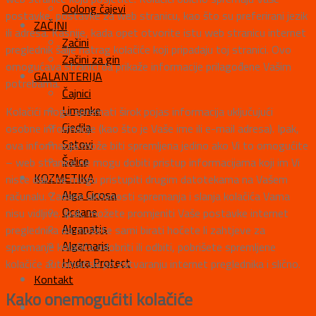
Oolong čajevi
postavke, postavke za web stranicu, kao što su preferirani jezik
ZAČINI
ili adresa. Kasnije, kada opet otvorite istu web stranicu internet
Začini
preglednik šalje natrag kolačiće koji pripadaju toj stranici. Ovo
Začini za gin
omogućava stranici da prikaže informacije prilagođene Vašim
GALANTERIJA
potrebama.
Čajnici
Limenke
Kolačići mogu spremati širok pojas informacija uključujući
Cjedila
osobne informacije (kao što je Vaše ime ili e-mail adresa). Ipak,
Setovi
ova informacija može biti spremljena jedino ako Vi to omogućite
Šalice
– web stranice ne mogu dobiti pristup informacijama koji im Vi
KOZMETIKA
niste dali i ne mogu pristupiti drugim datotekama na Vašem
Alga Cicosa
računalu. Zadane aktivnosti spremanja i slanja kolačića Vama
Oceane
nisu vidljive. Ipak, možete promjeniti Vaše postavke internet
Alganatis
preglednika da možete sami birati hoćete li zahtjeve za
Algamaris
spremanje kolačića odobriti ili odbiti, pobrišete spremljene
Hydra Protect
kolačiće automatski pri zatvaranju internet preglednika i slično.
Kontakt
Kako onemogućiti kolačiće