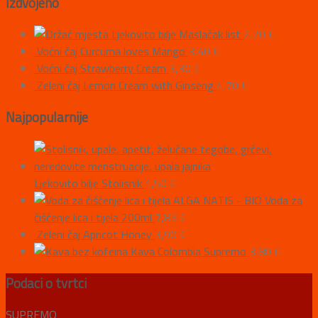
Izdvojeno
Ljekovito bilje Maslačak list
2,20
€
Voćni čaj Curcuma loves Mango
3,40
€
Voćni čaj Strawberry Cream
3,30
€
Zeleni čaj Lemon Cream with Ginseng
4,70
€
Najpopularnije
Ljekovito bilje Stolisnik
1,50
€
ALGA NATIS - BIO Voda za
čišćenje lica i tijela 200ml
7,83
€
Zeleni čaj Apricot Honey
3,90
€
Kava Colombia Supremo
3,80
€
Podaci o tvrtci
SUPREMO