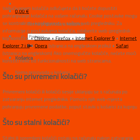
Isključivanjem kolačića odlučujete da li hoćete dopustiti
0,00
€
pohranjivanje kolačića na vašem računalu. Cookie postavke mogu
se kontrolirati i konfigurirati u vašem web pregledniku. Za
Nema proizvoda u košarici.
informacije o postavkama kolačića, odaberite web-preglednik
koji koristite. •
Chrome
•
Firefox
•
Internet Explorer 9
•
Internet
Explorer 7 i 8
•
Opera
(stranica na engleskom jeziku) •
Safari
(stranica na engleskom) Ako onemogućite kolačiće, nećete moći
Košarica
koristiti neke od funkcionalnosti na web stranicama.
Nema proizvoda u košarici.
Što su privremeni kolačići?
Privremeni kolačići ili kolačići sesije uklanjaju se s računala po
zatvaranju internet preglednika. Pomoću njih web-mjesta
pohranjuju privremene podatke, poput stavki u košarici za kupnju.
Što su stalni kolačići?
Stalni ili spremljeni kolačići ostaju na računalu nakon zatvaranja