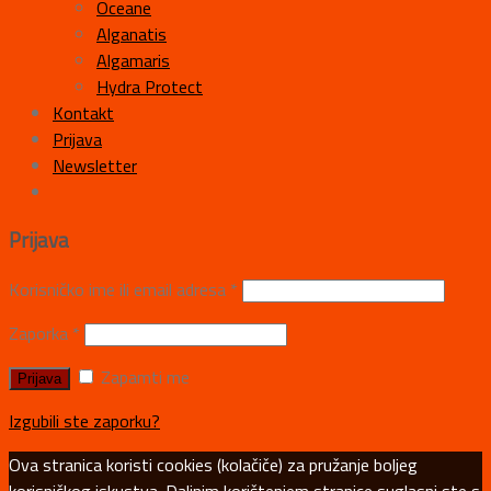
Oceane
Alganatis
Algamaris
Hydra Protect
Kontakt
Prijava
Newsletter
Prijava
Korisničko ime ili email adresa
*
Zaporka
*
Zapamti me
Izgubili ste zaporku?
Ova stranica koristi cookies (kolačiče) za pružanje boljeg