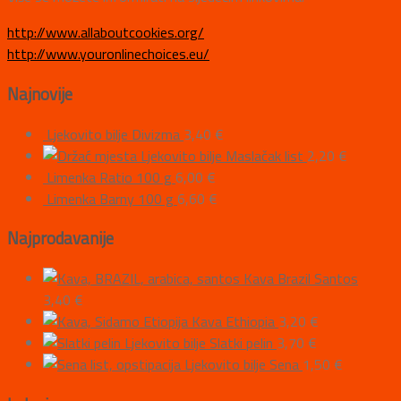
http://www.allaboutcookies.org/
http://www.youronlinechoices.eu/
Najnovije
Ljekovito bilje Divizma
3,40
€
Ljekovito bilje Maslačak list
2,20
€
Limenka Ratio 100 g
6,00
€
Limenka Barny 100 g
6,60
€
Najprodavanije
Kava Brazil Santos
3,40
€
Kava Ethiopia
3,20
€
Ljekovito bilje Slatki pelin
3,70
€
Ljekovito bilje Sena
1,50
€