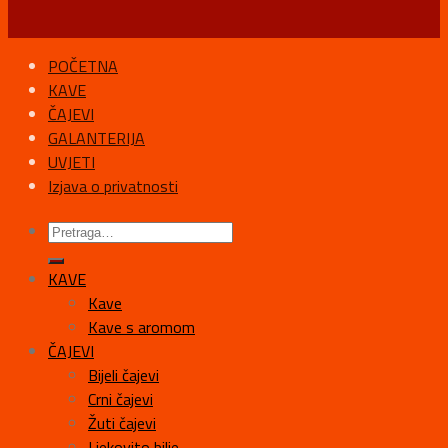
POČETNA
KAVE
ČAJEVI
GALANTERIJA
UVJETI
Izjava o privatnosti
KAVE
Kave
Kave s aromom
ČAJEVI
Bijeli čajevi
Crni čajevi
Žuti čajevi
Ljekovito bilje