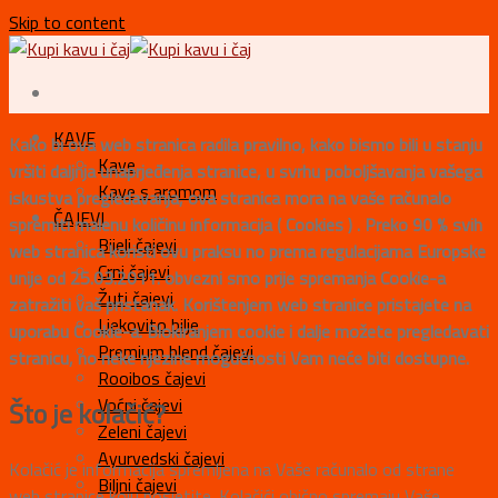
Skip to content
KAVE
Kako bi ova web stranica radila pravilno, kako bismo bili u stanju
Kave
vršiti daljnja unaprjeđenja stranice, u svrhu poboljšavanja vašega
Kave s aromom
iskustva pregledavanja, ova stranica mora na vaše računalo
ČAJEVI
spremiti malenu količinu informacija ( Cookies ) . Preko 90 % svih
Bijeli čajevi
web stranica koristi ovu praksu no prema regulacijama Europske
Crni čajevi
unije od 25.03.2011. obvezni smo prije spremanja Cookie-a
Žuti čajevi
zatražiti vaš pristanak. Korištenjem web stranice pristajete na
Ljekovito bilje
uporabu Cookie-a. Blokiranjem cookie i dalje možete pregledavati
Premium blend čajevi
stranicu, no neke njezine mogućnosti Vam neće biti dostupne.
Rooibos čajevi
Voćni čajevi
Što je kolačić?
Zeleni čajevi
Ayurvedski čajevi
Kolačić je informacija spremljena na Vaše računalo od strane
Biljni čajevi
web stranice koju posjetite. Kolačići obično spremaju Vaše