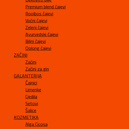
Premium blend čajevi
Rooibos čajevi
Voćni čajevi
Zeleni čajevi
Ayurvedski čajevi
Biljni čajevi
Oolong čajevi
ZAČINI
Začini
Začini za gin
GALANTERIJA
Čajnici
Limenke
Cjedila
Setovi
Šalice
KOZMETIKA
Alga Cicosa