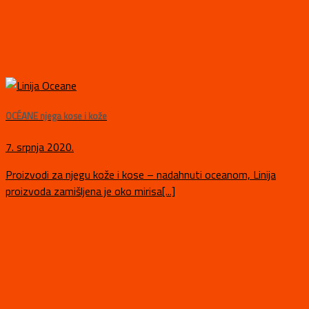
OCÉANE njega kose i kože
7. srpnja 2020.
Proizvodi za njegu kože i kose – nadahnuti oceanom, Linija
proizvoda zamišljena je oko mirisa[...]