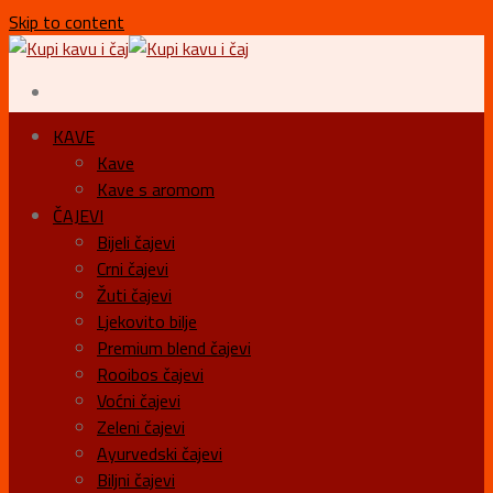
Skip to content
KAVE
Kave
Kave s aromom
ČAJEVI
Bijeli čajevi
Crni čajevi
Žuti čajevi
Ljekovito bilje
Premium blend čajevi
Rooibos čajevi
Voćni čajevi
Zeleni čajevi
Ayurvedski čajevi
Biljni čajevi