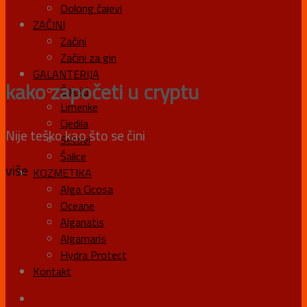
Oolong čajevi
ZAČINI
Začini
Začini za gin
GALANTERIJA
kako započeti u cryptu
Čajnici
Limenke
Cjedila
Nije teško kao što se čini
Setovi
Šalice
više
KOZMETIKA
Alga Cicosa
Oceane
Alganatis
Algamaris
Hydra Protect
Kontakt