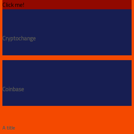
Click me!
Cryptochange
Coinbase
A title