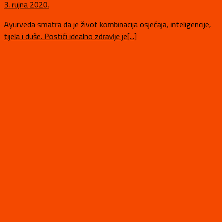
3. rujna 2020.
Ayurveda smatra da je život kombinacija osjećaja, inteligencije,
tijela i duše. Postići idealno zdravlje je[...]