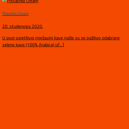
Pistachio Cream
20. studenoga 2020.
U ovoj osjetljivoj mješavini kave našle su se pažljivo odabrane
zelene kave (100% Arabica) iz[...]