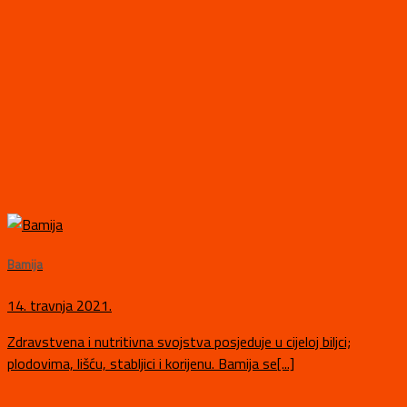
Bamija
14. travnja 2021.
Zdravstvena i nutritivna svojstva posjeduje u cijeloj biljci;
plodovima, lišću, stabljici i korijenu. Bamija se[...]