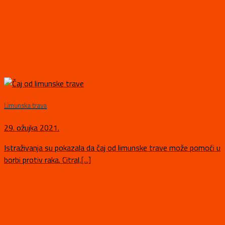
Limunska trava
29. ožujka 2021.
Istraživanja su pokazala da čaj od limunske trave može pomoći u
borbi protiv raka. Citral,[...]