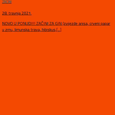
ZAČINI
28. travnja 2021.
NOVO U PONUDI!!! ZAČINI ZA GIN (zvijezde anisa, crveni papar
u zrnu, limunska trava, hibiskus,[...]