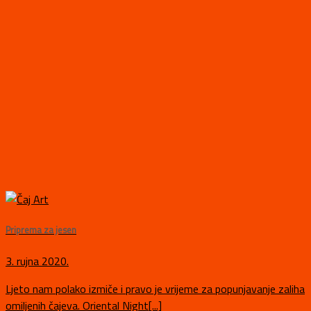
Priprema za jesen
3. rujna 2020.
Ljeto nam polako izmiče i pravo je vrijeme za popunjavanje zaliha
omiljenih čajeva. Oriental Night[...]