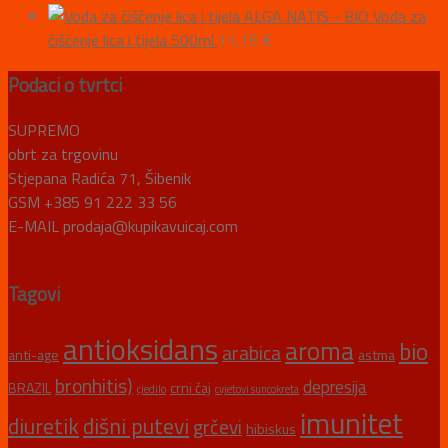
ALGA NATIS - BIO Voda za
čišćenje lica i tijela 500ml
11,15
€
Podaci o tvrtci
SUPREMO
obrt za trgovinu
Stjepana Radića 71, Šibenik
GSM +385 91 222 33 56
E-MAIL prodaja@kupikavuicaj.com
Tagovi
antioksidans
aroma
bio
arabica
anti-age
astma
bronhitis)
depresija
BRAZIL
crni čaj
cjedilo
cvjetovi suncokreta
imunitet
diuretik
dišni putevi
grčevi
hibiskus