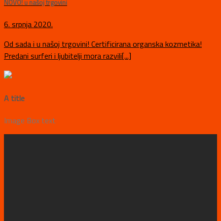
NOVO! u našoj trgovini
6. srpnja 2020.
Od sada i u našoj trgovini! Certificirana organska kozmetika!
Predani surferi i ljubitelji mora razvili[...]
A title
Image Box text