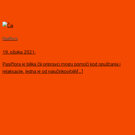
Pasiflora
19. ožujka 2021.
Pasiflora je biljka čiji pripravci mogu pomoći kod opuštanja i
relaksacije. Jedna je od najučinkovitijih[...]