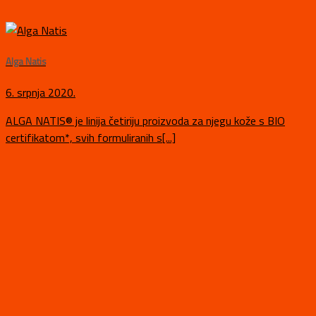
Alga Natis
6. srpnja 2020.
ALGA NATIS® je linija četiriju proizvoda za njegu kože s BIO
certifikatom*, svih formuliranih s[...]