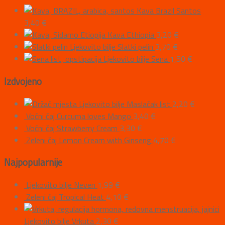
Kava Brazil Santos
3,40
€
Kava Ethiopia
3,20
€
Ljekovito bilje Slatki pelin
3,70
€
Ljekovito bilje Sena
1,50
€
Izdvojeno
Ljekovito bilje Maslačak list
2,20
€
Voćni čaj Curcuma loves Mango
3,40
€
Voćni čaj Strawberry Cream
3,30
€
Zeleni čaj Lemon Cream with Ginseng
4,70
€
Najpopularnije
Ljekovito bilje Neven
1,99
€
Zeleni čaj Tropical Heat
4,10
€
Ljekovito bilje Vrkuta
2,30
€