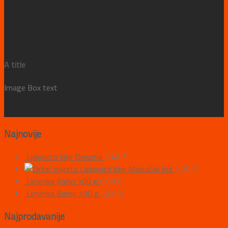
A title
Image Box text
Najnovije
Ljekovito bilje Divizma
3,40
€
Ljekovito bilje Maslačak list
2,20
€
Limenka Ratio 100 g
6,00
€
Limenka Barny 100 g
6,60
€
Najprodavanije