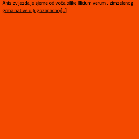
Anis zvijezda je sjeme od voća biljke Illicium verum , zimzelenog
grma native u Jugozapadnoj[...]