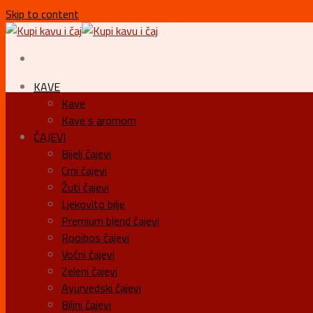
Skip to content
KAVE
Kave
Kave s aromom
ČAJEVI
Bijeli čajevi
Crni čajevi
Žuti čajevi
Ljekovito bilje
Premium blend čajevi
Rooibos čajevi
Voćni čajevi
Zeleni čajevi
Ayurvedski čajevi
Biljni čajevi