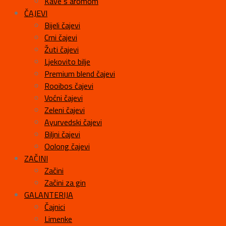
Kave s aromom
ČAJEVI
Bijeli čajevi
Crni čajevi
Žuti čajevi
Ljekovito bilje
Premium blend čajevi
Rooibos čajevi
Voćni čajevi
Zeleni čajevi
Ayurvedski čajevi
Biljni čajevi
Oolong čajevi
ZAČINI
Začini
Začini za gin
GALANTERIJA
Čajnici
Limenke