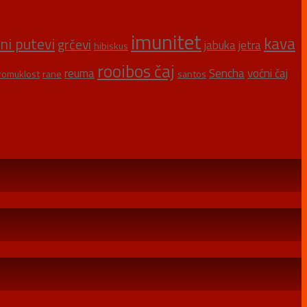
imunitet
kava
šni putevi
grčevi
jabuka
jetra
hibiskus
rooibos čaj
reuma
Sencha
voćni čaj
romuklost
rane
santos