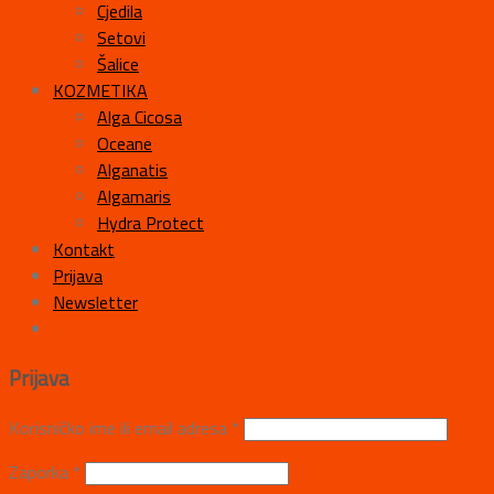
Cjedila
Setovi
Šalice
KOZMETIKA
Alga Cicosa
Oceane
Alganatis
Algamaris
Hydra Protect
Kontakt
Prijava
Newsletter
Prijava
Korisničko ime ili email adresa
*
Zaporka
*