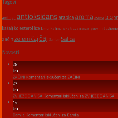
Tagovi
antioksidans
aroma
bio
arabica
anti-age
astma
BR
kašalj
kolesterol
lice
Limenka
limunska trava
mršavljenje
mokraćni putevi
čaj
zeleni čaj
Šalica
začin
đumbir
Novosti
28
tra
ZAČINI
Komentari isključeni
za ZAČINI
27
tra
ZVIJEZDE ANISA
Komentari isključeni
za ZVIJEZDE ANISA
14
tra
Bamija
Komentari isključeni
za Bamija