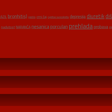
diuretik
di
bronhitis)
depresija
AZIL
crni čaj
cjedilo
cvjetovi suncokreta
prehlada
nesanica
porculan
probava
nadutost
NARANČA
p