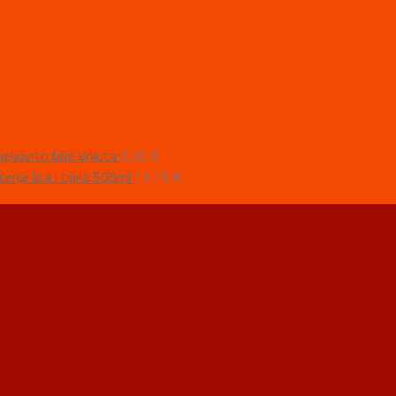
jekovito bilje Vrkuta
2,30
€
nje lica i tijela 500ml
11,15
€