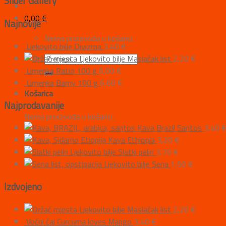
Slider Gallery
0,00
€
Najnovije
Nema proizvoda u košarici.
Ljekovito bilje Divizma
3,40
€
Ljekovito bilje Maslačak list
2,20
€
Limenka Ratio 100 g
6,00
€
Limenka Barny 100 g
6,60
€
Košarica
Najprodavanije
Nema proizvoda u košarici.
Kava Brazil Santos
3,40
Kava Ethiopia
3,20
€
Ljekovito bilje Slatki pelin
3,70
€
Ljekovito bilje Sena
1,50
€
Izdvojeno
Ljekovito bilje Maslačak list
2,20
€
Voćni čaj Curcuma loves Mango
3,40
€