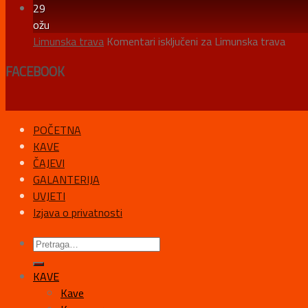
29
ožu
Limunska trava
Komentari isključeni
za Limunska trava
FACEBOOK
POČETNA
KAVE
ČAJEVI
GALANTERIJA
UVJETI
Izjava o privatnosti
KAVE
Kave