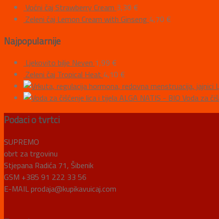
Voćni čaj Strawberry Cream
3,30
€
Zeleni čaj Lemon Cream with Ginseng
4,70
€
Najpopularnije
Ljekovito bilje Neven
1,99
€
Zeleni čaj Tropical Heat
4,10
€
L
ALGA NATIS - BIO Voda za čišće
Podaci o tvrtci
SUPREMO
obrt za trgovinu
Stjepana Radića 71, Šibenik
GSM +385 91 222 33 56
E-MAIL prodaja@kupikavuicaj.com