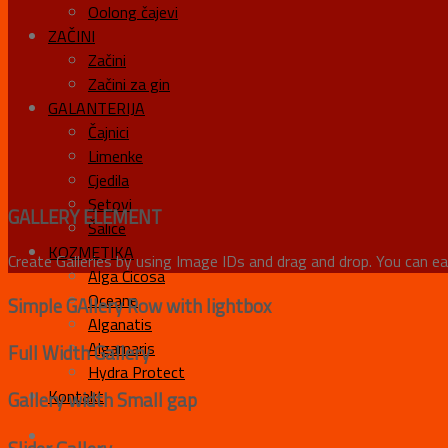
Oolong čajevi
ZAČINI
Začini
Začini za gin
GALANTERIJA
Čajnici
Limenke
Cjedila
Setovi
GALLERY ELEMENT
Šalice
KOZMETIKA
Create Galleries by using Image IDs and drag and drop. You can eas
Alga Cicosa
Oceane
Simple GAllery Row with lightbox
Alganatis
Algamaris
Full Width Gallery
Hydra Protect
Kontakt
Gallery width Small gap