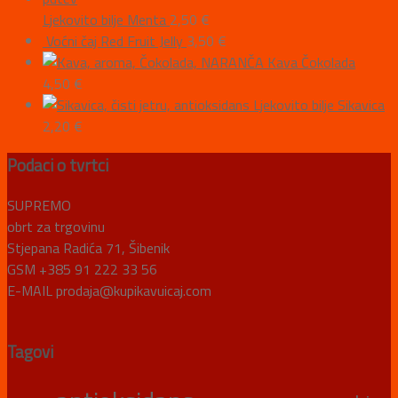
Ljekovito bilje Menta
2,50
€
Voćni čaj Red Fruit Jelly
3,50
€
Kava Čokolada
4,50
€
Ljekovito bilje Sikavica
2,20
€
Podaci o tvrtci
SUPREMO
obrt za trgovinu
Stjepana Radića 71, Šibenik
GSM +385 91 222 33 56
E-MAIL prodaja@kupikavuicaj.com
Tagovi