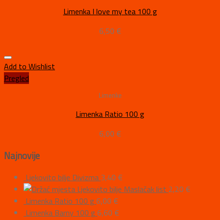
Limenka I love my tea 100 g
6,50
€
Add to Wishlist
Pregled
Limenke
Limenka Ratio 100 g
6,00
€
Najnovije
Ljekovito bilje Divizma
3,40
€
Ljekovito bilje Maslačak list
2,20
€
Limenka Ratio 100 g
6,00
€
Limenka Barny 100 g
6,60
€