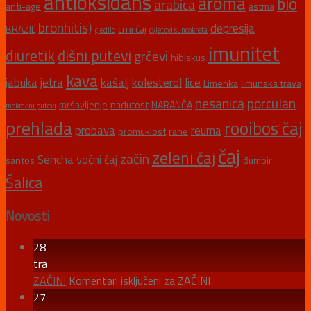
antioksidans
aroma
bio
arabica
anti-age
astma
bronhitis)
depresija
BRAZIL
crni čaj
cjedilo
cvjetovi suncokreta
imunitet
diuretik
dišni putevi
grčevi
hibiskus
kava
jabuka
jetra
kašalj
kolesterol
lice
Limenka
limunska trava
nesanica
porculan
mršavljenje
nadutost
NARANČA
mokraćni putevi
prehlada
rooibos čaj
probava
reuma
promuklost
rane
čaj
zeleni čaj
začin
Sencha
voćni čaj
santos
đumbir
Šalica
Novosti
28
tra
ZAČINI
Komentari isključeni
za ZAČINI
27