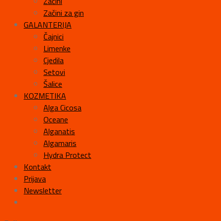
Začini
Začini za gin
GALANTERIJA
Čajnici
Limenke
Cjedila
Setovi
Šalice
KOZMETIKA
Alga Cicosa
Oceane
Alganatis
Algamaris
Hydra Protect
Kontakt
Prijava
Newsletter