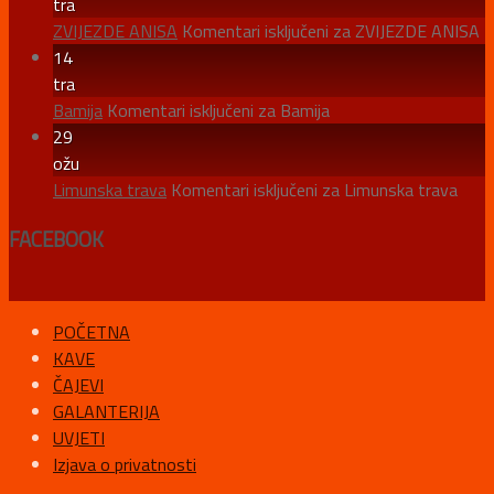
tra
ZVIJEZDE ANISA
Komentari isključeni
za ZVIJEZDE ANISA
14
tra
Bamija
Komentari isključeni
za Bamija
29
ožu
Limunska trava
Komentari isključeni
za Limunska trava
FACEBOOK
POČETNA
KAVE
ČAJEVI
GALANTERIJA
UVJETI
Izjava o privatnosti