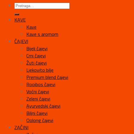
KAVE
Kave
Kave s aromom
ČAJEVI
Bijeli čajevi
Crni čajevi
Žuti čajevi
Ljekovito bilje
Premium blend čajevi
Rooibos čajevi
Voćni čajevi
Zeleni čajevi
Ayurvedski čajevi
Biljni čajevi
Oolong čajevi
ZAČINI