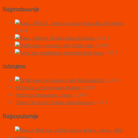
Najprodavanije
Kava Brazil Santos
3,40
€
Kava Ethiopia
3,20
€
Ljekovito bilje Slatki pelin
3,70
€
Ljekovito bilje Sena
1,50
€
Izdvojeno
Ljekovito bilje Maslačak list
2,20
€
Voćni čaj Curcuma loves Mango
3,40
€
Voćni čaj Strawberry Cream
3,30
€
Zeleni čaj Lemon Cream with Ginseng
4,70
€
Najpopularnije