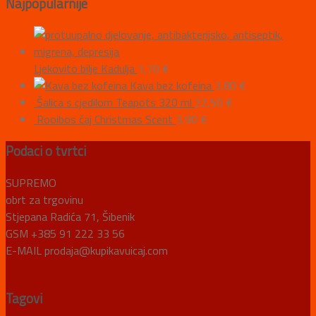
Najpopularnije
Ljekovito bilje Kadulja
1,70
€
Kava bez kofeina
3,80
€
Šalica s cjedilom Teapots 320 ml
22,50
€
Rooibos čaj Christmas Scent
3,90
€
Podaci o tvrtci
SUPREMO
obrt za trgovinu
Stjepana Radića 71, Šibenik
GSM +385 91 222 33 56
E-MAIL prodaja@kupikavuicaj.com
Tagovi