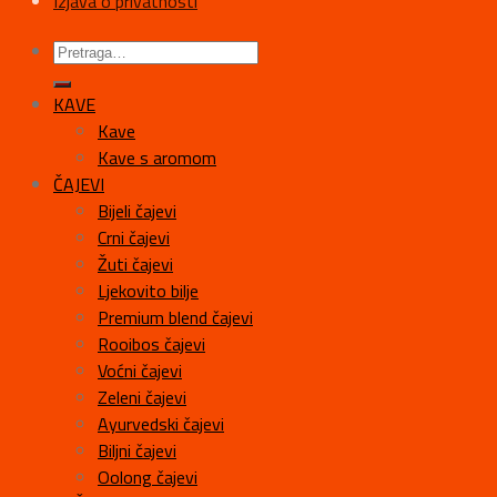
Izjava o privatnosti
KAVE
Kave
Kave s aromom
ČAJEVI
Bijeli čajevi
Crni čajevi
Žuti čajevi
Ljekovito bilje
Premium blend čajevi
Rooibos čajevi
Voćni čajevi
Zeleni čajevi
Ayurvedski čajevi
Biljni čajevi
Oolong čajevi