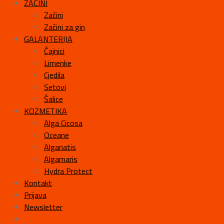
ZAČINI
Začini
Začini za gin
GALANTERIJA
Čajnici
Limenke
Cjedila
Setovi
Šalice
KOZMETIKA
Alga Cicosa
Oceane
Alganatis
Algamaris
Hydra Protect
Kontakt
Prijava
Newsletter