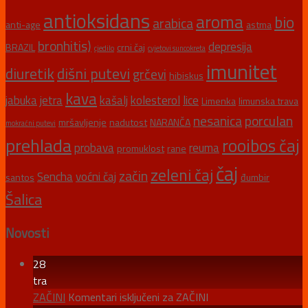
antioksidans
aroma
bio
arabica
anti-age
astma
bronhitis)
depresija
BRAZIL
crni čaj
cjedilo
cvjetovi suncokreta
imunitet
diuretik
dišni putevi
grčevi
hibiskus
kava
jabuka
jetra
kašalj
kolesterol
lice
Limenka
limunska trava
nesanica
porculan
mršavljenje
nadutost
NARANČA
mokraćni putevi
prehlada
rooibos čaj
probava
reuma
promuklost
rane
čaj
zeleni čaj
začin
Sencha
voćni čaj
santos
đumbir
Šalica
Novosti
28
tra
ZAČINI
Komentari isključeni
za ZAČINI