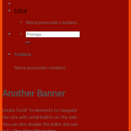
0,00
€
Nema proizvoda u košarici.
Košarica
Nema proizvoda u košarici.
Another Banner
Create Scroll To elements to navigate
the site with small bullets on the side.
You can also disable the bullet and use
it for
One Page Navigation