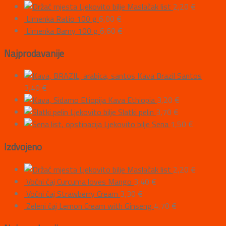
Ljekovito bilje Maslačak list
2,20
€
Limenka Ratio 100 g
6,00
€
Limenka Barny 100 g
6,60
€
Najprodavanije
Kava Brazil Santos
3,40
€
Kava Ethiopia
3,20
€
Ljekovito bilje Slatki pelin
3,70
€
Ljekovito bilje Sena
1,50
€
Izdvojeno
Ljekovito bilje Maslačak list
2,20
€
Voćni čaj Curcuma loves Mango
3,40
€
Voćni čaj Strawberry Cream
3,30
€
Zeleni čaj Lemon Cream with Ginseng
4,70
€