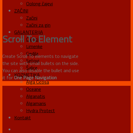
Oolong čajevi
ZAČINI
Začini
Začini za gin
GALANTERIJA
Scroll To
Element
Čajnici
Limenke
Cjedila
Create Scroll To elements to navigate
Setovi
the site with small bullets on the side.
Šalice
You can also disable the bullet and use
KOZMETIKA
it for
One Page Navigation
Alga Cicosa
Oceane
Alganatis
Algamaris
Hydra Protect
Kontakt