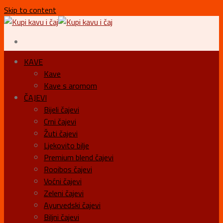
Skip to content
KAVE
Kave
Kave s aromom
ČAJEVI
Bijeli čajevi
Crni čajevi
Žuti čajevi
Ljekovito bilje
Premium blend čajevi
Rooibos čajevi
Voćni čajevi
Zeleni čajevi
Ayurvedski čajevi
Biljni čajevi