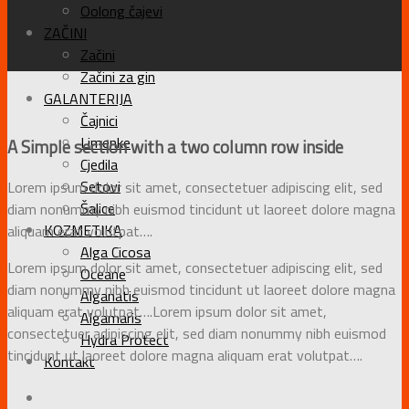
Oolong čajevi
ZAČINI
Začini
Začini za gin
GALANTERIJA
Čajnici
Limenke
A Simple section with a two column row inside
Cjedila
Setovi
Lorem ipsum dolor sit amet, consectetuer adipiscing elit, sed
Šalice
diam nonummy nibh euismod tincidunt ut laoreet dolore magna
KOZMETIKA
aliquam erat volutpat….
Alga Cicosa
Lorem ipsum dolor sit amet, consectetuer adipiscing elit, sed
Oceane
diam nonummy nibh euismod tincidunt ut laoreet dolore magna
Alganatis
aliquam erat volutpat….Lorem ipsum dolor sit amet,
Algamaris
consectetuer adipiscing elit, sed diam nonummy nibh euismod
Hydra Protect
tincidunt ut laoreet dolore magna aliquam erat volutpat….
Kontakt