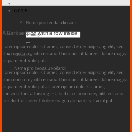
0,00
€
Nema proizvoda u košarici.
A Dark section with a row inside
Lorem ipsum dolor sit amet, consectetuer adipiscing elit, sed
diam nonummy nibh euismod tincidunt ut laoreet dolore magna
Košarica
aliquam erat volutpat….
Nema proizvoda u košarici.
Lorem ipsum dolor sit amet, consectetuer adipiscing elit, sed
diam nonummy nibh euismod tincidunt ut laoreet dolore magna
aliquam erat volutpat….Lorem ipsum dolor sit amet,
consectetuer adipiscing elit, sed diam nonummy nibh euismod
tincidunt ut laoreet dolore magna aliquam erat volutpat….