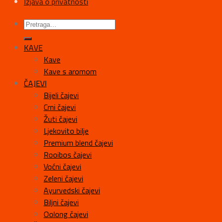
Izjava o privatnosti
KAVE
Kave
Kave s aromom
ČAJEVI
Bijeli čajevi
Crni čajevi
Žuti čajevi
Ljekovito bilje
Premium blend čajevi
Rooibos čajevi
Voćni čajevi
Zeleni čajevi
Ayurvedski čajevi
Biljni čajevi
Oolong čajevi