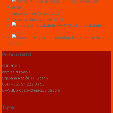
Ljekovito bilje Menta
2,50
€
Voćni čaj Red Fruit Jelly
3,50
€
Kava Čokolada
4,50
€
Ljekovito bilje Sikavica
2,20
€
Podaci o tvrtci
SUPREMO
obrt za trgovinu
Stjepana Radića 71, Šibenik
GSM +385 91 222 33 56
E-MAIL prodaja@kupikavuicaj.com
Tagovi