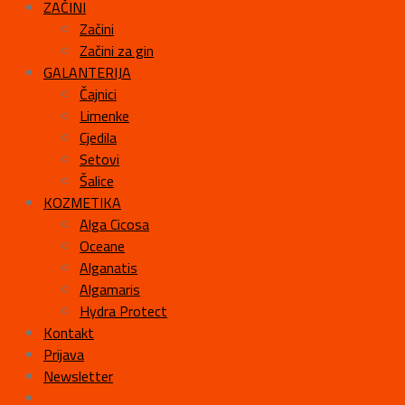
ZAČINI
Začini
Začini za gin
GALANTERIJA
Čajnici
Limenke
Cjedila
Setovi
Šalice
KOZMETIKA
Alga Cicosa
Oceane
Alganatis
Algamaris
Hydra Protect
Kontakt
Prijava
Newsletter