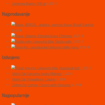
Limenka Barny 100 g
6,60
€
Najprodavanije
Kava Brazil Santos
3,40
€
Kava Ethiopia
3,20
€
Ljekovito bilje Slatki pelin
3,70
€
Ljekovito bilje Sena
1,50
€
Izdvojeno
Ljekovito bilje Maslačak list
2,20
€
Voćni čaj Curcuma loves Mango
3,40
€
Voćni čaj Strawberry Cream
3,30
€
Zeleni čaj Lemon Cream with Ginseng
4,70
€
Najpopularnije