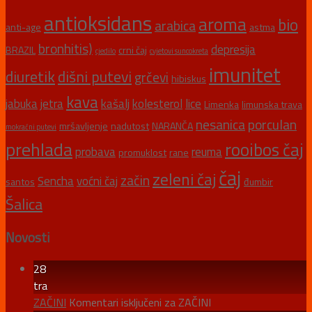
antioksidans
aroma
bio
arabica
anti-age
astma
bronhitis)
depresija
BRAZIL
crni čaj
cjedilo
cvjetovi suncokreta
imunitet
diuretik
dišni putevi
grčevi
hibiskus
kava
jabuka
jetra
kašalj
kolesterol
lice
Limenka
limunska trava
nesanica
porculan
mršavljenje
nadutost
NARANČA
mokraćni putevi
prehlada
rooibos čaj
probava
reuma
promuklost
rane
čaj
zeleni čaj
začin
Sencha
voćni čaj
santos
đumbir
Šalica
Novosti
28
tra
ZAČINI
Komentari isključeni
za ZAČINI