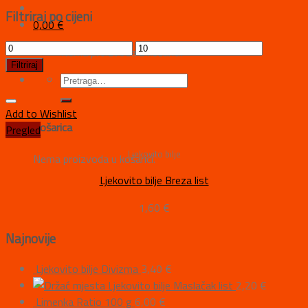
Filtriraj po cijeni
0,00
€
Nema proizvoda u košarici.
Filtriraj
Add to Wishlist
Košarica
Pregled
Ljekovito bilje
Nema proizvoda u košarici.
Ljekovito bilje Breza list
1,60
€
Najnovije
Ljekovito bilje Divizma
3,40
€
Ljekovito bilje Maslačak list
2,20
€
Limenka Ratio 100 g
6,00
€