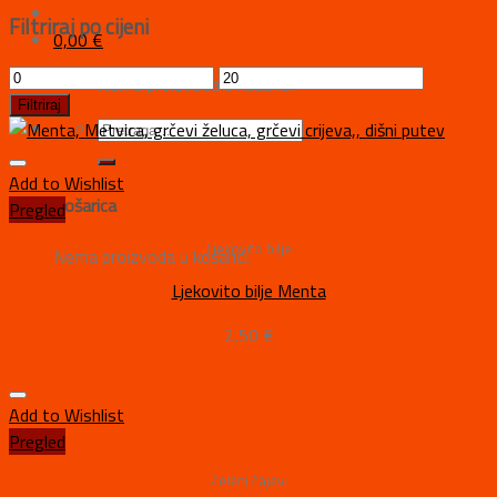
Filtriraj po cijeni
0,00
€
Nema proizvoda u košarici.
Filtriraj
Add to Wishlist
Košarica
Pregled
Ljekovito bilje
Nema proizvoda u košarici.
Ljekovito bilje Menta
2,50
€
Add to Wishlist
Pregled
Zeleni čajevi