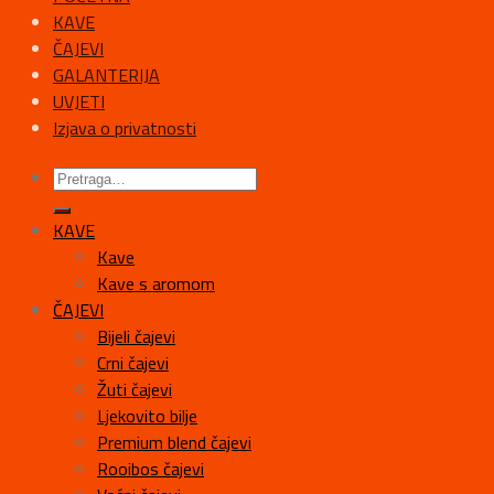
KAVE
ČAJEVI
GALANTERIJA
UVJETI
Izjava o privatnosti
KAVE
Kave
Kave s aromom
ČAJEVI
Bijeli čajevi
Crni čajevi
Žuti čajevi
Ljekovito bilje
Premium blend čajevi
Rooibos čajevi