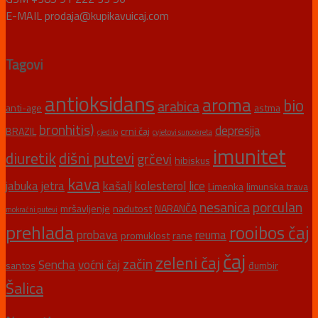
E-MAIL prodaja@kupikavuicaj.com
Tagovi
antioksidans
aroma
bio
arabica
anti-age
astma
bronhitis)
depresija
BRAZIL
crni čaj
cjedilo
cvjetovi suncokreta
imunitet
diuretik
dišni putevi
grčevi
hibiskus
kava
jabuka
jetra
kašalj
kolesterol
lice
Limenka
limunska trava
nesanica
porculan
mršavljenje
nadutost
NARANČA
mokraćni putevi
prehlada
rooibos čaj
probava
reuma
promuklost
rane
čaj
zeleni čaj
začin
Sencha
voćni čaj
santos
đumbir
Šalica