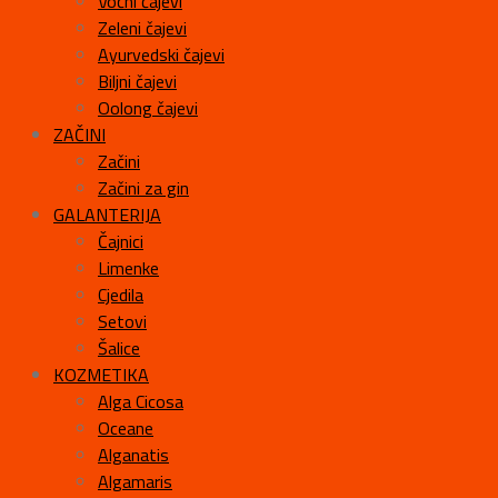
Voćni čajevi
Zeleni čajevi
Ayurvedski čajevi
Biljni čajevi
Oolong čajevi
ZAČINI
Začini
Začini za gin
GALANTERIJA
Čajnici
Limenke
Cjedila
Setovi
Šalice
KOZMETIKA
Alga Cicosa
Oceane
Alganatis
Algamaris