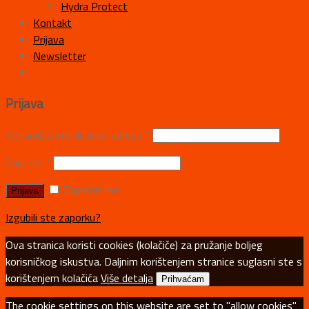
Hydra Protect
Kontakt
Prijava
Newsletter
Prijava
Korisničko ime ili email adresa
*
Zaporka
*
Zapamti me
Izgubili ste zaporku?
Ova stranica koristi cookies (kolačiče) za pružanje boljeg
korisničkog iskustva. Daljnim korištenjem stranice suglasni ste s
korištenjem kolačića
Više detalja
Prihvaćam
The cookie settings on this website are set to "allow cookies"