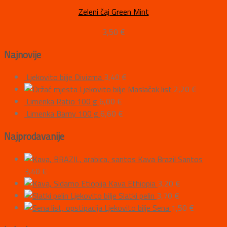
Zeleni čaj Green Mint
3,50
€
Najnovije
Ljekovito bilje Divizma
3,40
€
Ljekovito bilje Maslačak list
2,20
€
Limenka Ratio 100 g
6,00
€
Limenka Barny 100 g
6,60
€
Najprodavanije
Kava Brazil Santos
3,40
€
Kava Ethiopia
3,20
€
Ljekovito bilje Slatki pelin
3,70
€
Ljekovito bilje Sena
1,50
€