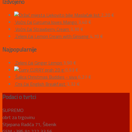
Izdvojeno
Ljekovito bilje Maslačak list
2,20
€
Voćni čaj Curcuma loves Mango
3,40
€
Voćni čaj Strawberry Cream
3,30
€
Zeleni čaj Lemon Cream with Ginseng
4,70
€
Najpopularnije
Zeleni čaj Ginger Lemon
3,90
€
CURRY prah 20 g
0,93
€
Šalica Christmas Buddies - siva
6,27
€
Crni čaj English Breakfast
3,32
€
Podaci o tvrtci
SUPREMO
obrt za trgovinu
Stjepana Radića 71, Šibenik
GSM +385 91 222 33 56