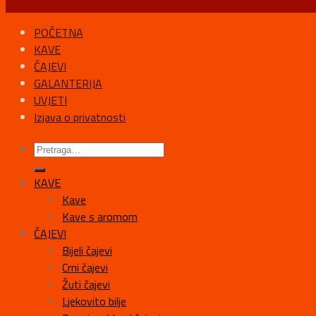
POČETNA
KAVE
ČAJEVI
GALANTERIJA
UVJETI
Izjava o privatnosti
KAVE
Kave
Kave s aromom
ČAJEVI
Bijeli čajevi
Crni čajevi
Žuti čajevi
Ljekovito bilje