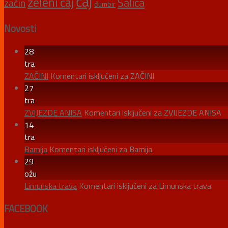
čaj
zeleni čaj
Šalica
začin
đumbir
Novosti
28
tra
ZAČINI
Komentari isključeni
za ZAČINI
27
tra
ZVIJEZDE ANISA
Komentari isključeni
za ZVIJEZDE ANISA
14
tra
Bamija
Komentari isključeni
za Bamija
29
ožu
Limunska trava
Komentari isključeni
za Limunska trava
FACEBOOK