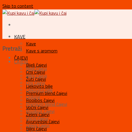
Skip to content
KAVE
Kave
Pretraži
Kave s aromom
ČAJEVI
ČAJEVI
Bijeli čajevi
Bijeli čajevi
Crni čajevi
Biljni čajevi
Žuti čajevi
Crni čajevi
Ljekovito bilje
Ljekovito bilje
Premium blend čajevi
Oolong
Rooibos čajevi
Premium blend čajevi
Voćni čajevi
Rooibos čajevi
Zeleni čajevi
Voćni čajevi
Ayurvedski čajevi
Zeleni čajevi
Biljni čajevi