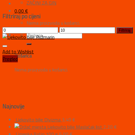
ZAČINI ZA GIN
0,00
€
Filtriraj po cijeni
Nema proizvoda u košarici.
Filtriraj
Add to Wishlist
Košarica
Pregled
Nema proizvoda u košarici.
Najnovije
Ljekovito bilje Divizma
3,40
€
Ljekovito bilje Maslačak list
2,20
€
Limenka Ratio 100 g
6,00
€