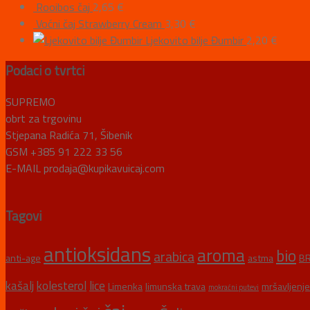
Rooibos čaj
2,65
€
Voćni čaj Strawberry Cream
3,30
€
Ljekovito bilje Đumbir
2,20
€
Podaci o tvrtci
SUPREMO
obrt za trgovinu
Stjepana Radića 71, Šibenik
GSM +385 91 222 33 56
E-MAIL prodaja@kupikavuicaj.com
Tagovi
antioksidans
aroma
bio
arabica
anti-age
astma
BR
kašalj
kolesterol
lice
Limenka
limunska trava
mršavljenje
mokraćni putevi