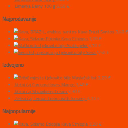
Limenka Barny 100 g
6,60
€
Najprodavanije
Kava Brazil Santos
3,40
Kava Ethiopia
3,20
€
Ljekovito bilje Slatki pelin
3,70
€
Ljekovito bilje Sena
1,50
€
Izdvojeno
Ljekovito bilje Maslačak list
2,20
€
Voćni čaj Curcuma loves Mango
3,40
€
Voćni čaj Strawberry Cream
3,30
€
Zeleni čaj Lemon Cream with Ginseng
4,70
€
Najpopularnije
Kava Ethiopia
3,20
€