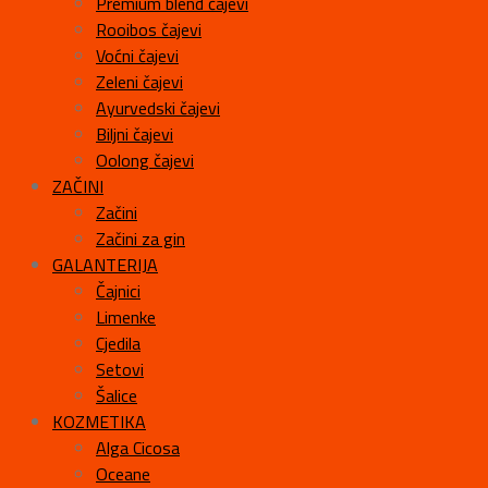
Premium blend čajevi
Rooibos čajevi
Voćni čajevi
Zeleni čajevi
Ayurvedski čajevi
Biljni čajevi
Oolong čajevi
ZAČINI
Začini
Začini za gin
GALANTERIJA
Čajnici
Limenke
Cjedila
Setovi
Šalice
KOZMETIKA
Alga Cicosa
Oceane