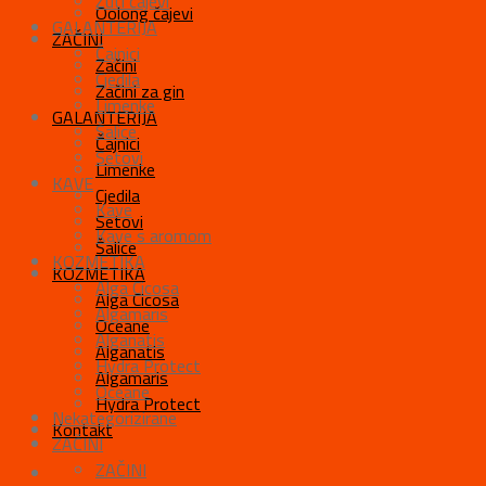
Žuti čajevi
Oolong čajevi
GALANTERIJA
ZAČINI
Čajnici
Začini
Cjedila
Začini za gin
Limenke
GALANTERIJA
Šalice
Čajnici
Setovi
Limenke
KAVE
Cjedila
Kave
Setovi
Kave s aromom
Šalice
KOZMETIKA
KOZMETIKA
Alga Cicosa
Alga Cicosa
Algamaris
Oceane
Alganatis
Alganatis
Hydra Protect
Algamaris
Oceane
Hydra Protect
Nekategorizirane
Kontakt
ZAČINI
ZAČINI