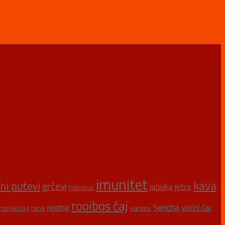
imunitet
kava
šni putevi
grčevi
jabuka
jetra
hibiskus
rooibos čaj
reuma
Sencha
voćni čaj
romuklost
rane
santos