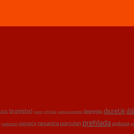
diuretik
di
bronhitis)
depresija
AZIL
crni čaj
cjedilo
cvjetovi suncokreta
prehlada
nesanica
porculan
probava
nadutost
NARANČA
p