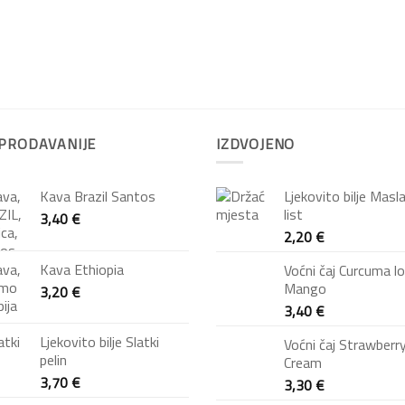
PRODAVANIJE
IZDVOJENO
Kava Brazil Santos
Ljekovito bilje Masl
list
3,40
€
2,20
€
Kava Ethiopia
Voćni čaj Curcuma l
Mango
3,20
€
3,40
€
Ljekovito bilje Slatki
Voćni čaj Strawberr
pelin
Cream
3,70
€
3,30
€