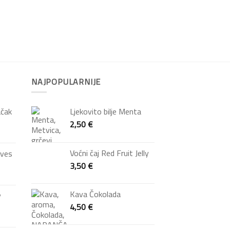
NAJPOPULARNIJE
ačak
Ljekovito bilje Menta
2,50
€
Voćni čaj Red Fruit Jelly
oves
3,50
€
Kava Čokolada
y
4,50
€