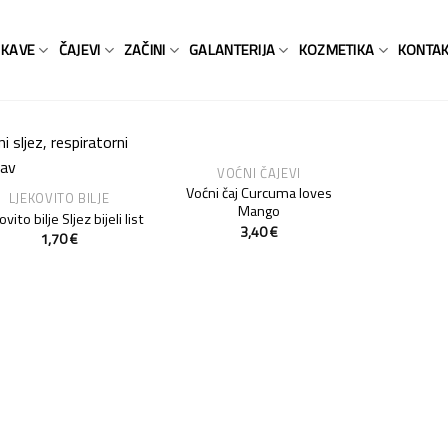
KAVE
ČAJEVI
ZAČINI
GALANTERIJA
KOZMETIKA
KONTA
VOĆNI ČAJEVI
Add to
Add to
Voćni čaj Curcuma loves
LJEKOVITO BILJE
Wishlist
Wishlist
Mango
vito bilje Sljez bijeli list
3,40
€
1,70
€