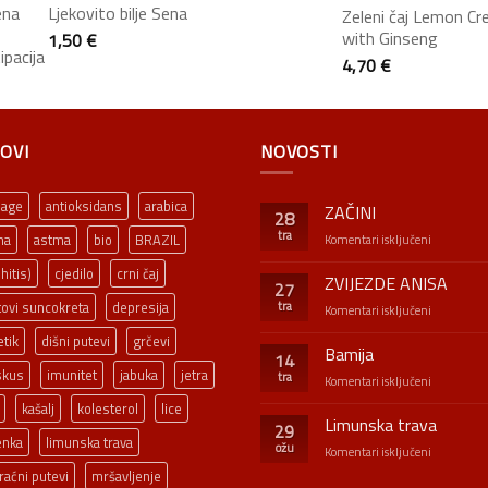
Ljekovito bilje Sena
Zeleni čaj Lemon C
with Ginseng
1,50
€
4,70
€
OVI
NOVOSTI
-age
antioksidans
arabica
ZAČINI
28
tra
ma
astma
bio
BRAZIL
za
Komentari isključeni
ZAČINI
hitis)
cjedilo
crni čaj
ZVIJEZDE ANISA
27
tovi suncokreta
depresija
tra
za
Komentari isključeni
ZVIJEZDE
etik
dišni putevi
grčevi
ANISA
Bamija
14
skus
imunitet
jabuka
jetra
tra
za
Komentari isključeni
Bamija
kašalj
kolesterol
lice
Limunska trava
29
enka
limunska trava
ožu
za
Komentari isključeni
Limunska
aćni putevi
mršavljenje
trava