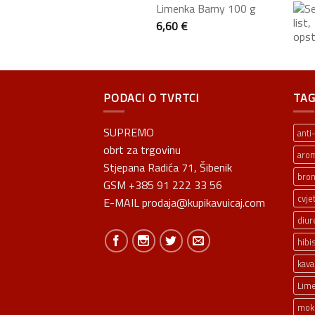
Limenka Barny 100 g
6,60
€
PODACI O TVRTCI
TAG
SUPREMO
anti
obrt za trgovinu
aro
Stjepana Radića 71, Šibenik
bron
GSM +385 91 222 33 56
cvje
E-MAIL prodaja@kupikavuicaj.com
diur
hibi
kava
Lim
mokr