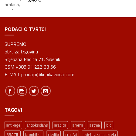
PODACI O TVRTCI
SUPREMO
obrt za trgovinu
Stjepana Radića 71, Šibenik
GSM +385 91 222 33 56
E-MAIL prodaja@kupikavuicaj.com
TAGOVI
anti-age
antioksidans
arabica
aroma
astma
bio
BRAZIL
bronhitis)
cjedilo
crni čaj
cvjetovi suncokreta