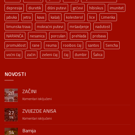
depresija
diuretik
dišni putevi
grčevi
hibiskus
imunitet
jabuka
jetra
kava
kašalj
kolesterol
lice
Limenka
limunska trava
mokraćni putevi
mršavljenje
nadutost
NARANČA
nesanica
porculan
prehlada
probava
promuklost
rane
reuma
rooibos čaj
santos
Sencha
voćni čaj
začin
zeleni čaj
čaj
đumbir
Šalica
NOVOSTI
ZAČINI
28
tra
za
Komentari isključeni
ZAČINI
ZVIJEZDE ANISA
27
tra
za
Komentari isključeni
ZVIJEZDE
ANISA
Bamija
14