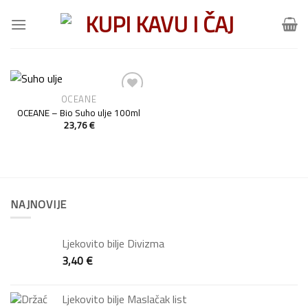
Skip
to
content
OCEANE
Add to
OCEANE – Bio Suho ulje 100ml
Wishlist
23,76
€
NAJNOVIJE
Ljekovito bilje Divizma
3,40
€
Ljekovito bilje Maslačak list