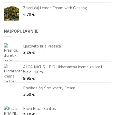
Zeleni čaj Lemon Cream with Ginseng
4,70
€
NAJPOPULARNIJE
Ljekovito bilje Preslica
3,24
€
ALGA NATIS - BIO Hidratantna krema za lice i
tijelo 100ml
9,95
€
Rooibos čaj Strawberry Cream
3,50
€
Kava Brazil Santos
3,40
€