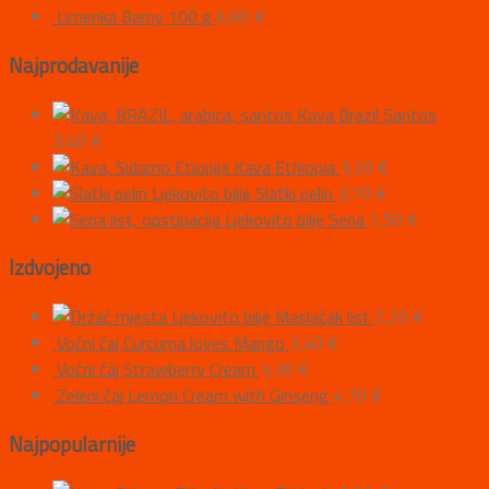
Limenka Barny 100 g
6,60
€
Najprodavanije
Kava Brazil Santos
3,40
€
Kava Ethiopia
3,20
€
Ljekovito bilje Slatki pelin
3,70
€
Ljekovito bilje Sena
1,50
€
Izdvojeno
Ljekovito bilje Maslačak list
2,20
€
Voćni čaj Curcuma loves Mango
3,40
€
Voćni čaj Strawberry Cream
3,30
€
Zeleni čaj Lemon Cream with Ginseng
4,70
€
Najpopularnije