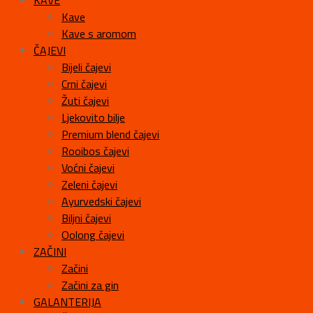
KAVE
Kave
Kave s aromom
ČAJEVI
Bijeli čajevi
Crni čajevi
Žuti čajevi
Ljekovito bilje
Premium blend čajevi
Rooibos čajevi
Voćni čajevi
Zeleni čajevi
Ayurvedski čajevi
Biljni čajevi
Oolong čajevi
ZAČINI
Začini
Začini za gin
GALANTERIJA