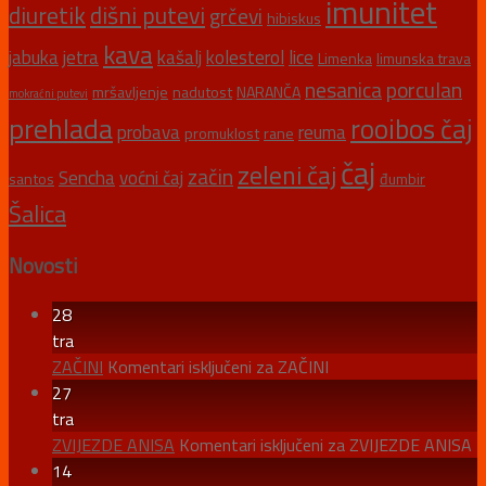
imunitet
diuretik
dišni putevi
grčevi
hibiskus
kava
jabuka
jetra
kašalj
kolesterol
lice
Limenka
limunska trava
nesanica
porculan
mršavljenje
nadutost
NARANČA
mokraćni putevi
prehlada
rooibos čaj
probava
reuma
promuklost
rane
čaj
zeleni čaj
začin
Sencha
voćni čaj
santos
đumbir
Šalica
Novosti
28
tra
ZAČINI
Komentari isključeni
za ZAČINI
27
tra
ZVIJEZDE ANISA
Komentari isključeni
za ZVIJEZDE ANISA
14