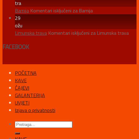
tra
Bamija
Komentari isključeni
za Bamija
29
ožu
Limunska trava
Komentari isključeni
za Limunska trava
FACEBOOK
POČETNA
KAVE
ČAJEVI
GALANTERIJA
UVJETI
Izjava o privatnosti