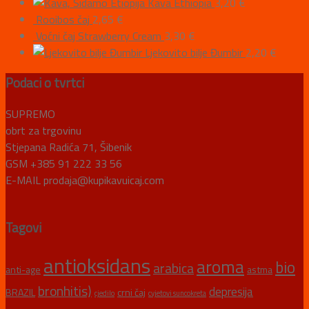
Kava Ethiopia
3,20
€
Rooibos čaj
2,65
€
Voćni čaj Strawberry Cream
3,30
€
Ljekovito bilje Đumbir
2,20
€
Podaci o tvrtci
SUPREMO
obrt za trgovinu
Stjepana Radića 71, Šibenik
GSM +385 91 222 33 56
E-MAIL prodaja@kupikavuicaj.com
Tagovi
antioksidans
aroma
bio
arabica
anti-age
astma
bronhitis)
depresija
BRAZIL
crni čaj
cjedilo
cvjetovi suncokreta