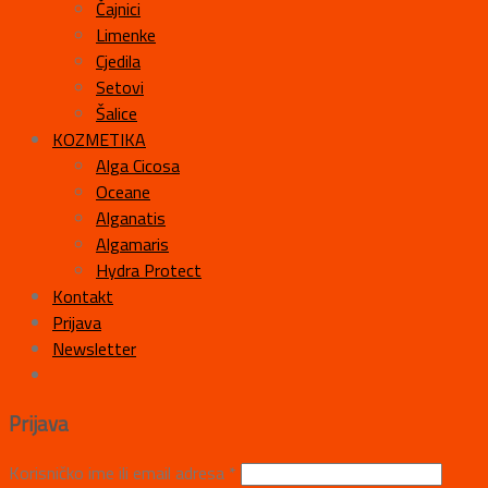
Čajnici
Limenke
Cjedila
Setovi
Šalice
KOZMETIKA
Alga Cicosa
Oceane
Alganatis
Algamaris
Hydra Protect
Kontakt
Prijava
Newsletter
Prijava
Korisničko ime ili email adresa
*