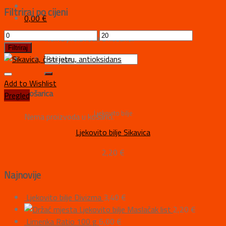
Filtriraj po cijeni
0,00
€
Nema proizvoda u košarici.
Filtriraj
Add to Wishlist
Košarica
Pregled
Ljekovito bilje
Nema proizvoda u košarici.
Ljekovito bilje Sikavica
2,20
€
Najnovije
Ljekovito bilje Divizma
3,40
€
Ljekovito bilje Maslačak list
2,20
€
Limenka Ratio 100 g
6,00
€