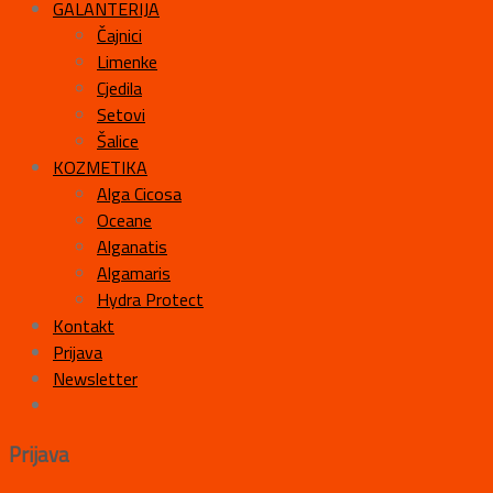
GALANTERIJA
Čajnici
Limenke
Cjedila
Setovi
Šalice
KOZMETIKA
Alga Cicosa
Oceane
Alganatis
Algamaris
Hydra Protect
Kontakt
Prijava
Newsletter
Prijava