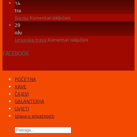
ZVIJEZDE
14
ANISA
tra
za
Bamija
Komentari isključeni
Bamija
29
ožu
za
Limunska trava
Komentari isključeni
Limunska
FACEBOOK
trava
POČETNA
KAVE
ČAJEVI
GALANTERIJA
UVJETI
Izjava o privatnosti