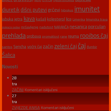
cjedilo
cvjetovi suncokreta
imunitet
diuretik
dišni putevi
grčevi
hibiskus
kava
jabuka
jetra
kašalj
kolesterol
lice
Limenka
limunska trava
nesanica
porculan
mršavljenje
nadutost
NARANČA
mokraćni putevi
prehlada
rooibos čaj
probava
reuma
promuklost
rane
čaj
zeleni čaj
začin
Sencha
voćni čaj
santos
đumbir
Šalica
Novosti
28
tra
za
ZAČINI
Komentari isključeni
ZAČINI
27
tra
za
ZVIJEZDE ANISA
Komentari isključeni