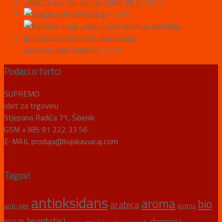
Bijeli čaj Pai Mu Tan DE-ÖKO-003
7,40
€
ORIGANO 6 g
1,00
€
Ljekovito bilje Kamilica
1,95
€
Podaci o tvrtci
SUPREMO
obrt za trgovinu
Stjepana Radića 71, Šibenik
GSM +385 91 222 33 56
E-MAIL prodaja@kupikavuicaj.com
Tagovi
antioksidans
aroma
bio
arabica
anti-age
astma
bronhitis)
depresija
BRAZIL
crni čaj