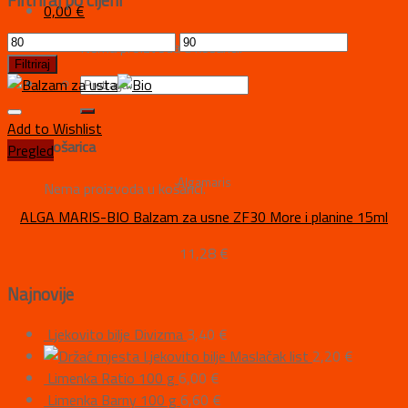
Filtriraj po cijeni
0,00
€
Nema proizvoda u košarici.
Filtriraj
Add to Wishlist
Košarica
Pregled
Algamaris
Nema proizvoda u košarici.
ALGA MARIS-BIO Balzam za usne ZF30 More i planine 15ml
11,28
€
Najnovije
Ljekovito bilje Divizma
3,40
€
Ljekovito bilje Maslačak list
2,20
€
Limenka Ratio 100 g
6,00
€
Limenka Barny 100 g
6,60
€