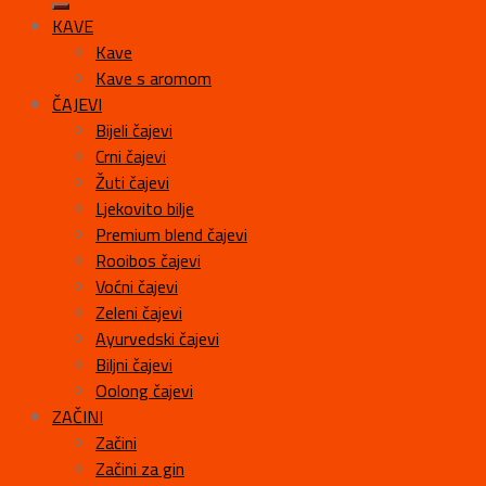
KAVE
Kave
Kave s aromom
ČAJEVI
Bijeli čajevi
Crni čajevi
Žuti čajevi
Ljekovito bilje
Premium blend čajevi
Rooibos čajevi
Voćni čajevi
Zeleni čajevi
Ayurvedski čajevi
Biljni čajevi
Oolong čajevi
ZAČINI
Začini
Začini za gin