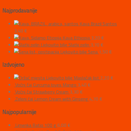
Najprodavanije
Kava Brazil Santos
3,40
€
Kava Ethiopia
3,20
€
Ljekovito bilje Slatki pelin
3,70
€
Ljekovito bilje Sena
1,50
€
Izdvojeno
Ljekovito bilje Maslačak list
2,20
€
Voćni čaj Curcuma loves Mango
3,40
€
Voćni čaj Strawberry Cream
3,30
€
Zeleni čaj Lemon Cream with Ginseng
4,70
€
Najpopularnije
Limenka Ratio 100 g
6,00
€