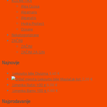
KOZMETIKA
Alga Cicosa
Algamaris
Alganatis
Hydra Protect
Oceane
Nekategorizirane
ZAČINI
ZAČINI
ZAČINI ZA GIN
Najnovije
Ljekovito bilje Divizma
3,40
€
Ljekovito bilje Maslačak list
2,20
€
Limenka Ratio 100 g
6,00
€
Limenka Barny 100 g
6,60
€
Najprodavanije