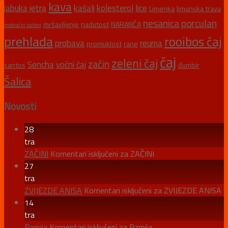
kava
jabuka
jetra
kašalj
kolesterol
lice
Limenka
limunska trava
nesanica
porculan
mršavljenje
nadutost
NARANČA
mokraćni putevi
prehlada
rooibos čaj
probava
reuma
promuklost
rane
čaj
zeleni čaj
začin
Sencha
voćni čaj
santos
đumbir
Šalica
Novosti
28
tra
ZAČINI
Komentari isključeni
za ZAČINI
27
tra
ZVIJEZDE ANISA
Komentari isključeni
za ZVIJEZDE ANISA
14
tra
Bamija
Komentari isključeni
za Bamija