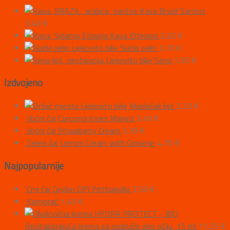
Kava Brazil Santos
3,40
€
Kava Ethiopia
3,20
€
Ljekovito bilje Slatki pelin
3,70
€
Ljekovito bilje Sena
1,50
€
Izdvojeno
Ljekovito bilje Maslačak list
2,20
€
Voćni čaj Curcuma loves Mango
3,40
€
Voćni čaj Strawberry Cream
3,30
€
Zeleni čaj Lemon Cream with Ginseng
4,70
€
Najpopularnije
Crni čaj Ceylon OPI Pettiagalla
3,50
€
Komorač
1,40
€
HYDRA PROTECT - BIO
Revitalizirajuća krema za područje oko očiju, 15 ml
17,25
€