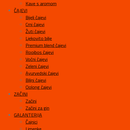
Kave s aromom
ČAJEVI
Bijeli čajevi
Crni čajevi
Žuti čajevi
Ljekovito bilje
Premium blend čajevi
Rooibos čajevi
Voćni čajevi
Zeleni čajevi
Ayurvedski čajevi
Biljni čajevi
Oolong čajevi
ZAČINI
Začini
Začini za gin
GALANTERIJA
Čajnici
Limenke