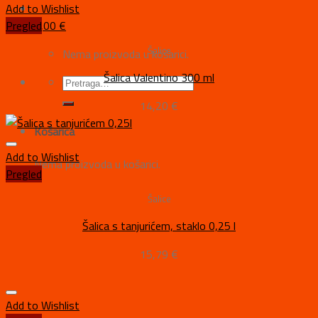
Add to Wishlist
0,00
€
Pregled
Šalice
Nema proizvoda u košarici.
Šalica Valentino 300 ml
14,20
€
Košarica
Add to Wishlist
Nema proizvoda u košarici.
Pregled
Šalice
Šalica s tanjurićem, staklo 0,25 l
15,79
€
Add to Wishlist