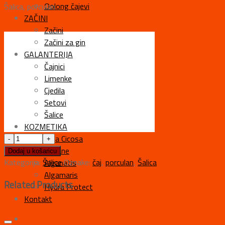
Oolong čajevi
Šalica, porculan
ZAČINI
Začini
Začini za gin
GALANTERIJA
Čajnici
Limenke
Cjedila
Setovi
Šalice
KOZMETIKA
Alga Cicosa
Oceane
Dodaj u košaricu
Kategorija:
Šalice
Oznake:
čaj
,
porculan
,
Šalica
Alganatis
Algamaris
Related Products
Hydra Protect
Kontakt