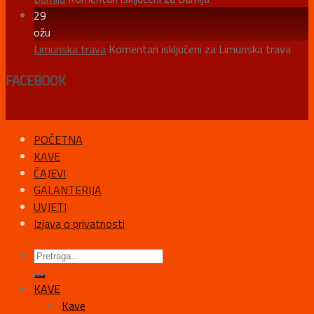
29
ožu
Limunska trava
Komentari isključeni
za Limunska trava
FACEBOOK
POČETNA
KAVE
ČAJEVI
GALANTERIJA
UVJETI
Izjava o privatnosti
KAVE
Kave