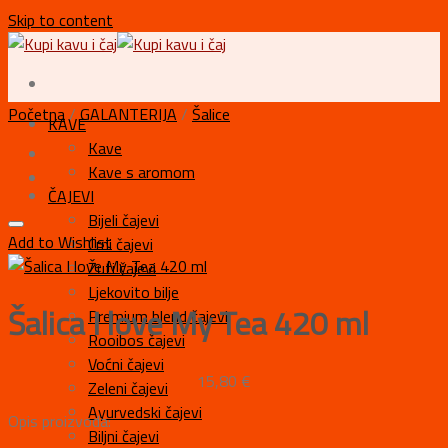
Skip to content
Početna
/
GALANTERIJA
/
Šalice
KAVE
Kave
Kave s aromom
ČAJEVI
Bijeli čajevi
Add to Wishlist
Crni čajevi
Žuti čajevi
Ljekovito bilje
Šalica I love My Tea 420 ml
Premium blend čajevi
Rooibos čajevi
Voćni čajevi
15,80
€
Zeleni čajevi
Ayurvedski čajevi
Opis proizvoda:
Biljni čajevi