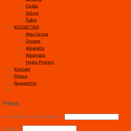
Cjedila
Setovi
Šalice
KOZMETIKA
Alga Cicosa
Oceane
Alganatis
Algamaris
Hydra Protect
Kontakt
Prijava
Newsletter
Prijava
Korisničko ime ili email adresa
*
Zaporka
*