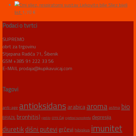
Ljekovito bilje Sljez bijeli
list
1,70
€
Podaci o tvrtci
SUPREMO
obrt za trgovinu
Stjepana Radića 71, Šibenik
GSM +385 91 222 33 56
E-MAIL prodaja@kupikavuicaj.com
Tagovi
antioksidans
aroma
bio
arabica
anti-age
astma
bronhitis)
depresija
BRAZIL
crni čaj
cjedilo
cvjetovi suncokreta
imunitet
diuretik
dišni putevi
grčevi
hibiskus