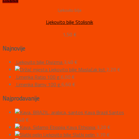
Ljekovito bilje
Ljekovito bilje Stolisnik
1,50
€
Najnovije
Ljekovito bilje Divizma
3,40
€
Ljekovito bilje Maslačak list
2,20
€
Limenka Ratio 100 g
6,00
€
Limenka Barny 100 g
6,60
€
Najprodavanije
Kava Brazil Santos
3,40
€
Kava Ethiopia
3,20
€
Ljekovito bilje Slatki pelin
3,70
€