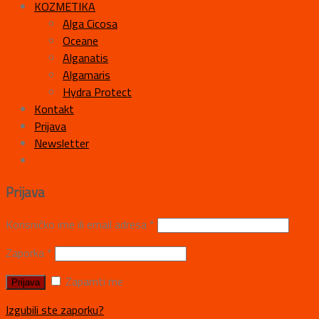
KOZMETIKA
Alga Cicosa
Oceane
Alganatis
Algamaris
Hydra Protect
Kontakt
Prijava
Newsletter
Prijava
Korisničko ime ili email adresa
*
Zaporka
*
Zapamti me
Izgubili ste zaporku?