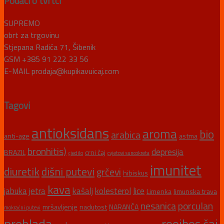
Podaci o tvrtci
SUPREMO
obrt za trgovinu
Stjepana Radića 71, Šibenik
GSM +385 91 222 33 56
E-MAIL prodaja@kupikavuicaj.com
Tagovi
antioksidans
aroma
bio
arabica
anti-age
astma
bronhitis)
depresija
BRAZIL
crni čaj
cjedilo
cvjetovi suncokreta
imunitet
diuretik
dišni putevi
grčevi
hibiskus
kava
jabuka
jetra
kašalj
kolesterol
lice
Limenka
limunska trava
nesanica
porculan
mršavljenje
nadutost
NARANČA
mokraćni putevi
prehlada
rooibos čaj