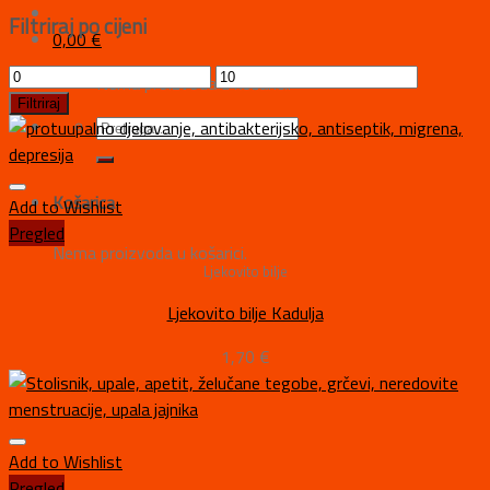
Filtriraj po cijeni
0,00
€
Nema proizvoda u košarici.
Filtriraj
Košarica
Add to Wishlist
Pregled
Nema proizvoda u košarici.
Ljekovito bilje
Ljekovito bilje Kadulja
1,70
€
Add to Wishlist
Pregled