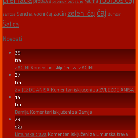
probava
reuma
promuklost
rane
čaj
zeleni čaj
začin
Sencha
voćni čaj
santos
đumbir
Šalica
Novosti
28
tra
ZAČINI
Komentari isključeni
za ZAČINI
27
tra
ZVIJEZDE ANISA
Komentari isključeni
za ZVIJEZDE ANISA
14
tra
Bamija
Komentari isključeni
za Bamija
29
ožu
Limunska trava
Komentari isključeni
za Limunska trava