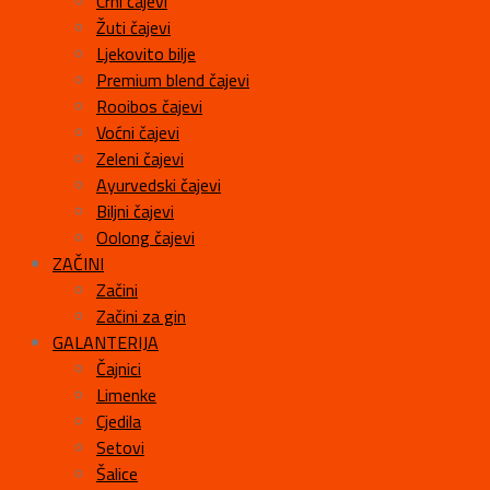
Crni čajevi
Žuti čajevi
Ljekovito bilje
Premium blend čajevi
Rooibos čajevi
Voćni čajevi
Zeleni čajevi
Ayurvedski čajevi
Biljni čajevi
Oolong čajevi
ZAČINI
Začini
Začini za gin
GALANTERIJA
Čajnici
Limenke
Cjedila
Setovi
Šalice