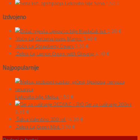
Ljekovito bilje Sena
1,50
€
Izdvojeno
Ljekovito bilje Maslačak list
2,20
€
Voćni čaj Curcuma loves Mango
3,40
€
Voćni čaj Strawberry Cream
3,30
€
Zeleni čaj Lemon Cream with Ginseng
4,70
€
Najpopularnije
Ljekovito bilje Melisa
1,50
€
OCEANE - BIO Gel za tuširanje 200ml
9,16
€
Šalica Valentino 300 ml
14,20
€
Zeleni čaj Green Mint
3,50
€