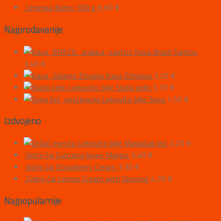
Limenka Barny 100 g
6,60
€
Najprodavanije
Kava Brazil Santos
3,40
€
Kava Ethiopia
3,20
€
Ljekovito bilje Slatki pelin
3,70
€
Ljekovito bilje Sena
1,50
€
Izdvojeno
Ljekovito bilje Maslačak list
2,20
€
Voćni čaj Curcuma loves Mango
3,40
€
Voćni čaj Strawberry Cream
3,30
€
Zeleni čaj Lemon Cream with Ginseng
4,70
€
Najpopularnije