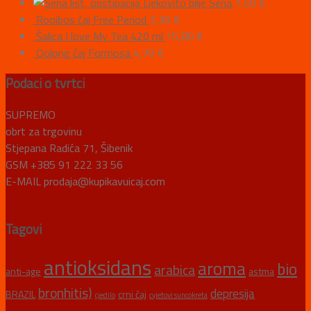
Ljekovito bilje Sena
1,50
€
Rooibos čaj Free Period
3,30
€
Šalica I love My Tea 420 ml
15,80
€
Oolong čaj Formosa
4,70
€
Podaci o tvrtci
SUPREMO
obrt za trgovinu
Stjepana Radića 71, Šibenik
GSM +385 91 222 33 56
E-MAIL prodaja@kupikavuicaj.com
Tagovi
antioksidans
aroma
bio
arabica
anti-age
astma
bronhitis)
depresija
BRAZIL
crni čaj
cjedilo
cvjetovi suncokreta