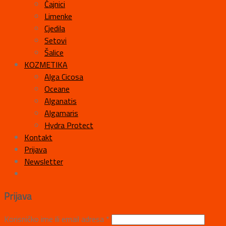
Čajnici
Limenke
Cjedila
Setovi
Šalice
KOZMETIKA
Alga Cicosa
Oceane
Alganatis
Algamaris
Hydra Protect
Kontakt
Prijava
Newsletter
Prijava
Korisničko ime ili email adresa
*