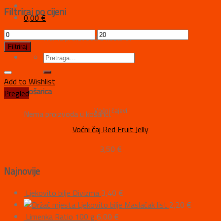
Filtriraj po cijeni
0,00
€
Nema proizvoda u košarici.
Filtriraj
Add to Wishlist
Košarica
Pregled
Voćni čajevi
Nema proizvoda u košarici.
Voćni čaj Red Fruit Jelly
3,50
€
Najnovije
Ljekovito bilje Divizma
3,40
€
Ljekovito bilje Maslačak list
2,20
€
Limenka Ratio 100 g
6,00
€