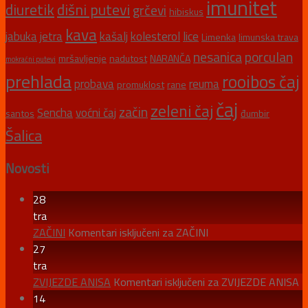
imunitet
diuretik
dišni putevi
grčevi
hibiskus
kava
jabuka
jetra
kašalj
kolesterol
lice
Limenka
limunska trava
nesanica
porculan
mršavljenje
nadutost
NARANČA
mokraćni putevi
prehlada
rooibos čaj
probava
reuma
promuklost
rane
čaj
zeleni čaj
začin
Sencha
voćni čaj
santos
đumbir
Šalica
Novosti
28
tra
ZAČINI
Komentari isključeni
za ZAČINI
27
tra
ZVIJEZDE ANISA
Komentari isključeni
za ZVIJEZDE ANISA
14