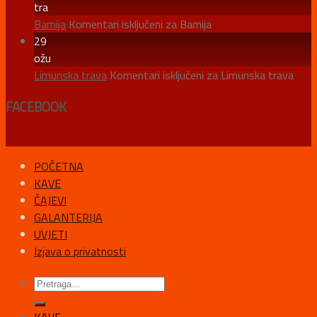
tra
Bamija
Komentari isključeni
za Bamija
29
ožu
Limunska trava
Komentari isključeni
za Limunska trava
FACEBOOK
POČETNA
KAVE
ČAJEVI
GALANTERIJA
UVJETI
Izjava o privatnosti