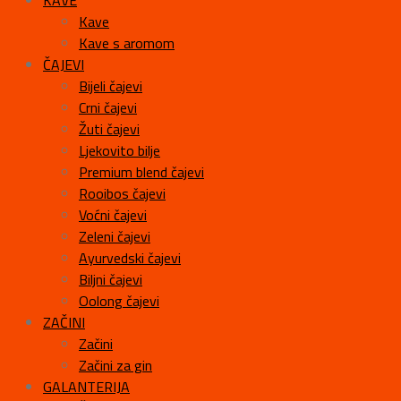
KAVE
Kave
Kave s aromom
ČAJEVI
Bijeli čajevi
Crni čajevi
Žuti čajevi
Ljekovito bilje
Premium blend čajevi
Rooibos čajevi
Voćni čajevi
Zeleni čajevi
Ayurvedski čajevi
Biljni čajevi
Oolong čajevi
ZAČINI
Začini
Začini za gin
GALANTERIJA