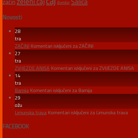
čaj
zeleni čaj
Šalica
začin
đumbir
Novosti
28
tra
ZAČINI
Komentari isključeni
za ZAČINI
27
tra
ZVIJEZDE ANISA
Komentari isključeni
za ZVIJEZDE ANISA
14
tra
Bamija
Komentari isključeni
za Bamija
29
ožu
Limunska trava
Komentari isključeni
za Limunska trava
FACEBOOK