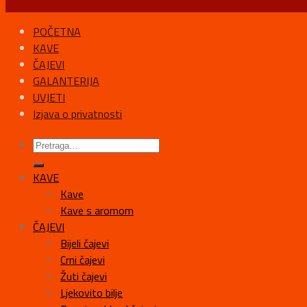
POČETNA
KAVE
ČAJEVI
GALANTERIJA
UVJETI
Izjava o privatnosti
KAVE
Kave
Kave s aromom
ČAJEVI
Bijeli čajevi
Crni čajevi
Žuti čajevi
Ljekovito bilje