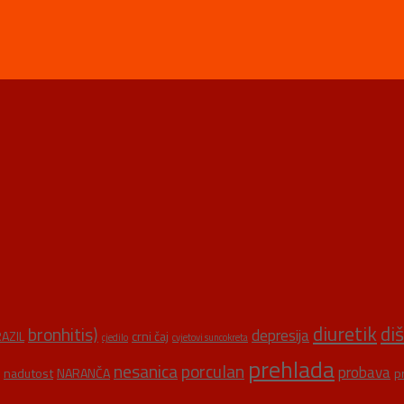
diuretik
di
bronhitis)
depresija
AZIL
crni čaj
cjedilo
cvjetovi suncokreta
prehlada
nesanica
porculan
probava
nadutost
NARANČA
p