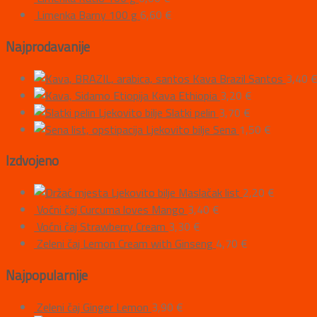
Limenka Barny 100 g
6,60
€
Najprodavanije
Kava Brazil Santos
3,40
Kava Ethiopia
3,20
€
Ljekovito bilje Slatki pelin
3,70
€
Ljekovito bilje Sena
1,50
€
Izdvojeno
Ljekovito bilje Maslačak list
2,20
€
Voćni čaj Curcuma loves Mango
3,40
€
Voćni čaj Strawberry Cream
3,30
€
Zeleni čaj Lemon Cream with Ginseng
4,70
€
Najpopularnije
Zeleni čaj Ginger Lemon
3,90
€