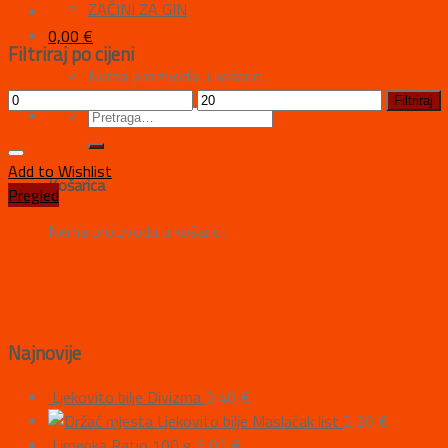
ZAČINI ZA GIN
0,00
€
Filtriraj po cijeni
Nema proizvoda u košarici.
Filtriraj
Add to Wishlist
Košarica
Pregled
Nema proizvoda u košarici.
Najnovije
Ljekovito bilje Divizma
3,40
€
Ljekovito bilje Maslačak list
2,20
€
Limenka Ratio 100 g
6,00
€