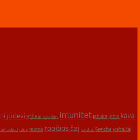
imunitet
kava
šni putevi
grčevi
jabuka
jetra
hibiskus
rooibos čaj
reuma
Sencha
voćni čaj
romuklost
rane
santos