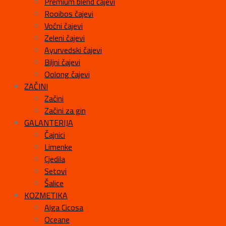
Premium blend čajevi
Rooibos čajevi
Voćni čajevi
Zeleni čajevi
Ayurvedski čajevi
Biljni čajevi
Oolong čajevi
ZAČINI
Začini
Začini za gin
GALANTERIJA
Čajnici
Limenke
Cjedila
Setovi
Šalice
KOZMETIKA
Alga Cicosa
Oceane