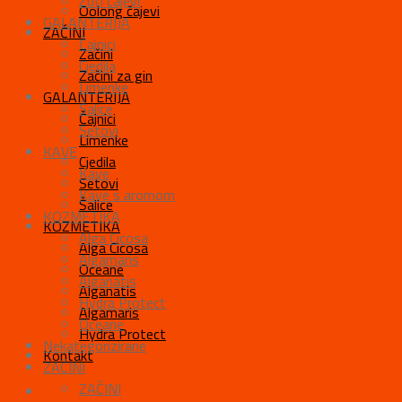
Žuti čajevi
Oolong čajevi
GALANTERIJA
ZAČINI
Čajnici
Začini
Cjedila
Začini za gin
Limenke
GALANTERIJA
Šalice
Čajnici
Setovi
Limenke
KAVE
Cjedila
Kave
Setovi
Kave s aromom
Šalice
KOZMETIKA
KOZMETIKA
Alga Cicosa
Alga Cicosa
Algamaris
Oceane
Alganatis
Alganatis
Hydra Protect
Algamaris
Oceane
Hydra Protect
Nekategorizirane
Kontakt
ZAČINI
ZAČINI