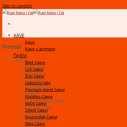
Skip to content
KAVE
Kave
Pretraži
Kave s aromom
ČAJEVI
ČAJEVI
Bijeli čajevi
Bijeli čajevi
Crni čajevi
Biljni čajevi
Žuti čajevi
Crni čajevi
Ljekovito bilje
Ljekovito bilje
Premium blend čajevi
Oolong
Rooibos čajevi
Premium blend čajevi
Voćni čajevi
Rooibos čajevi
Zeleni čajevi
Voćni čajevi
Ayurvedski čajevi
Zeleni čajevi
Biljni čajevi