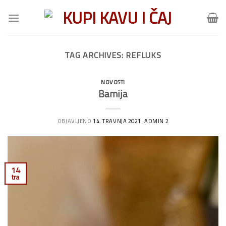
Skip
to
content
TAG ARCHIVES:
REFLUKS
NOVOSTI
Bamija
OBJAVLJENO
14. TRAVNJA 2021.
ADMIN 2
14
tra