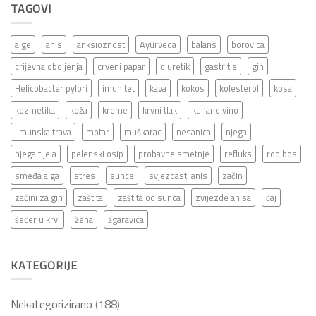
TAGOVI
alge
anis
anksioznost
Ayurveda
balans
borovica
crijevna oboljenja
crveni papar
diuretik
gastritis
gin
Helicobacter pylori
imunitet
kava
kokos
kolesterol
kosa
kozmetika
koža
kreme
krvni tlak
kuhano vino
limunska trava
motar
muškarac
nesanica
njega
njega tijela
pelenski osip
probavne smetnje
refluks
rooibos
smeđa alga
stres
sunce
svjezdasti anis
začin
začini za gin
zaštita
zaštita od sunca
zvijezde anisa
čaj
šećer u krvi
žena
žgaravica
KATEGORIJE
Nekategorizirano
(188)