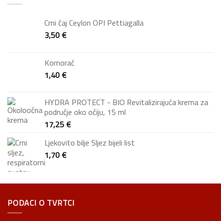
Crni čaj Ceylon OPI Pettiagalla
3,50
€
Komorač
1,40
€
HYDRA PROTECT - BIO Revitalizirajuća krema za
područje oko očiju, 15 ml
17,25
€
Ljekovito bilje Sljez bijeli list
1,70
€
PODACI O TVRTCI