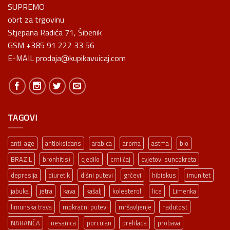
SUPREMO
obrt za trgovinu
Stjepana Radića 71, Šibenik
GSM +385 91 222 33 56
E-MAIL prodaja@kupikavuicaj.com
TAGOVI
anti-age
antioksidans
arabica
aroma
astma
bio
BRAZIL
bronhitis)
cjedilo
crni čaj
cvjetovi suncokreta
depresija
diuretik
dišni putevi
grčevi
hibiskus
imunitet
jabuka
jetra
kava
kašalj
kolesterol
lice
Limenka
limunska trava
mokraćni putevi
mršavljenje
nadutost
NARANČA
nesanica
porculan
prehlada
probava