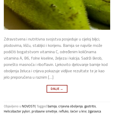
Zdravstvena i nutritivna svojstva posjeduje u cijeloj biljci;
plodovima, lišću, stabljici i korijenu. Bamija se najviše može
podičiti bogatstvom vitamina C, određenim količinama
vitamina A, B6, folne kiseline, željeza i kalcija. Sadrži škrob,
ponešto masnoća i riboflavin. Ljekovito djelovanje bamije kod
oboljenja želuca i crijeva pokazuje vidljive rezultate te je kao
jelo preporučena u raznim […]
DALJE
→
Objavljeno u
NOVOSTI
|
Tagged
bamija
,
crijevna oboljenja
,
gastritis
,
Helicobacter pylori
,
probavne smetnje
,
refluks
,
šećer u krvi
,
žgaravica