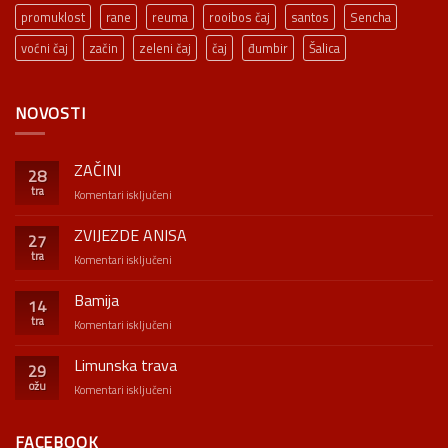
promuklost
rane
reuma
rooibos čaj
santos
Sencha
voćni čaj
začin
zeleni čaj
čaj
đumbir
Šalica
NOVOSTI
ZAČINI
28
tra
za
Komentari isključeni
ZAČINI
ZVIJEZDE ANISA
27
tra
za
Komentari isključeni
ZVIJEZDE
ANISA
Bamija
14
tra
za
Komentari isključeni
Bamija
Limunska trava
29
ožu
za
Komentari isključeni
Limunska
trava
FACEBOOK