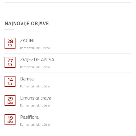
NAJNOVIJE OBJAVE
ZAČINI
28
tra
za
Komentari isključeni
ZAČINI
ZVIJEZDE ANISA
27
tra
za
Komentari isključeni
ZVIJEZDE
ANISA
Bamija
14
tra
za
Komentari isključeni
Bamija
Limunska trava
29
ožu
za
Komentari isključeni
Limunska
trava
Pasiflora
19
ožu
za
Komentari isključeni
Pasiflora