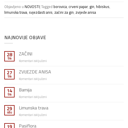
Objavljeno u
NOVOSTI
|
Tagged
borovica
,
crveni papar
,
gin
,
hibiskus
,
limunska trava
,
svjezdasti anis
,
začini za gin
,
zvijede anisa
NAJNOVIJE OBJAVE
ZAČINI
28
tra
za
Komentari isključeni
ZAČINI
ZVIJEZDE ANISA
27
tra
za
Komentari isključeni
ZVIJEZDE
ANISA
Bamija
14
tra
za
Komentari isključeni
Bamija
Limunska trava
29
ožu
za
Komentari isključeni
Limunska
trava
Pasiflora
19