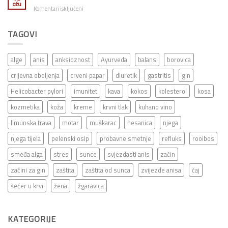
ožu
za
Komentari isključeni
Pasiflora
TAGOVI
alge
anis
anksioznost
Ayurveda
balans
borovica
crijevna oboljenja
crveni papar
diuretik
gastritis
gin
Helicobacter pylori
imunitet
kava
kokos
kolesterol
kosa
kozmetika
koža
kreme
krvni tlak
kuhano vino
limunska trava
motar
muškarac
nesanica
njega
njega tijela
pelenski osip
probavne smetnje
refluks
rooibos
smeđa alga
stres
sunce
svjezdasti anis
začin
začini za gin
zaštita
zaštita od sunca
zvijezde anisa
čaj
šećer u krvi
žena
žgaravica
KATEGORIJE