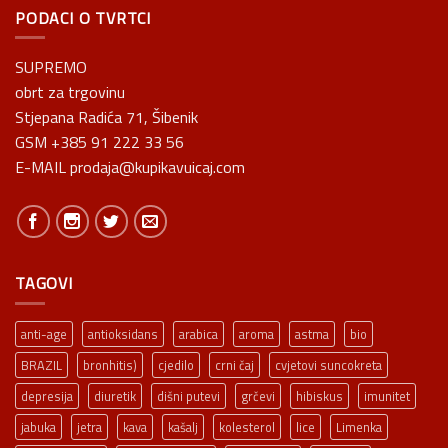
PODACI O TVRTCI
SUPREMO
obrt za trgovinu
Stjepana Radića 71, Šibenik
GSM +385 91 222 33 56
E-MAIL prodaja@kupikavuicaj.com
TAGOVI
anti-age
antioksidans
arabica
aroma
astma
bio
BRAZIL
bronhitis)
cjedilo
crni čaj
cvjetovi suncokreta
depresija
diuretik
dišni putevi
grčevi
hibiskus
imunitet
jabuka
jetra
kava
kašalj
kolesterol
lice
Limenka