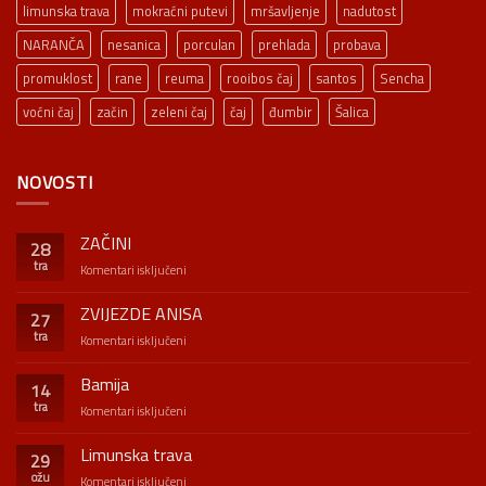
limunska trava
mokraćni putevi
mršavljenje
nadutost
NARANČA
nesanica
porculan
prehlada
probava
promuklost
rane
reuma
rooibos čaj
santos
Sencha
voćni čaj
začin
zeleni čaj
čaj
đumbir
Šalica
NOVOSTI
ZAČINI
28
tra
za
Komentari isključeni
ZAČINI
ZVIJEZDE ANISA
27
tra
za
Komentari isključeni
ZVIJEZDE
ANISA
Bamija
14
tra
za
Komentari isključeni
Bamija
Limunska trava
29
ožu
za
Komentari isključeni