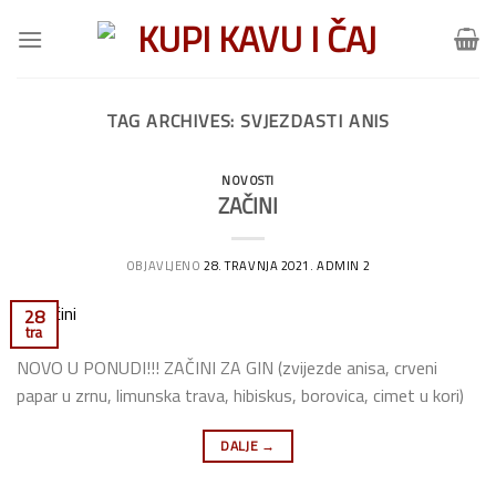
Skip
to
content
TAG ARCHIVES:
SVJEZDASTI ANIS
NOVOSTI
ZAČINI
OBJAVLJENO
28. TRAVNJA 2021.
ADMIN 2
28
tra
NOVO U PONUDI!!! ZAČINI ZA GIN (zvijezde anisa, crveni
papar u zrnu, limunska trava, hibiskus, borovica, cimet u kori)
DALJE
→