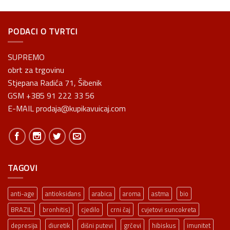
PODACI O TVRTCI
SUPREMO
obrt za trgovinu
Stjepana Radića 71, Šibenik
GSM +385 91 222 33 56
E-MAIL prodaja@kupikavuicaj.com
TAGOVI
anti-age
antioksidans
arabica
aroma
astma
bio
BRAZIL
bronhitis)
cjedilo
crni čaj
cvjetovi suncokreta
depresija
diuretik
dišni putevi
grčevi
hibiskus
imunitet