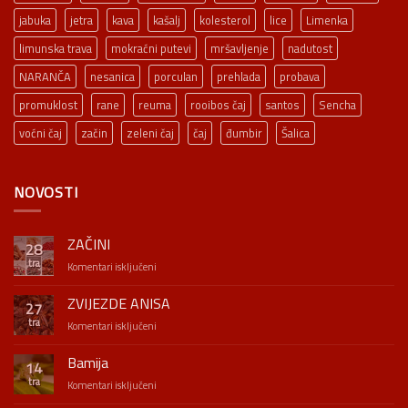
jabuka
jetra
kava
kašalj
kolesterol
lice
Limenka
limunska trava
mokraćni putevi
mršavljenje
nadutost
NARANČA
nesanica
porculan
prehlada
probava
promuklost
rane
reuma
rooibos čaj
santos
Sencha
voćni čaj
začin
zeleni čaj
čaj
đumbir
Šalica
NOVOSTI
ZAČINI
28
tra
za
Komentari isključeni
ZAČINI
ZVIJEZDE ANISA
27
tra
za
Komentari isključeni
ZVIJEZDE
ANISA
Bamija
14
tra
za
Komentari isključeni
Bamija