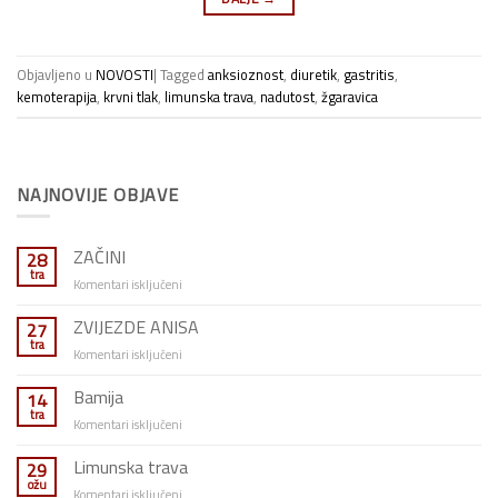
Objavljeno u
NOVOSTI
|
Tagged
anksioznost
,
diuretik
,
gastritis
,
kemoterapija
,
krvni tlak
,
limunska trava
,
nadutost
,
žgaravica
NAJNOVIJE OBJAVE
ZAČINI
28
tra
za
Komentari isključeni
ZAČINI
ZVIJEZDE ANISA
27
tra
za
Komentari isključeni
ZVIJEZDE
ANISA
Bamija
14
tra
za
Komentari isključeni
Bamija
Limunska trava
29
ožu
za
Komentari isključeni