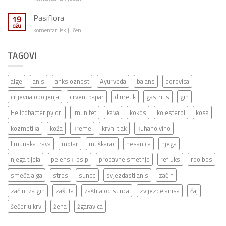
Limunska
trava
Pasiflora
19
ožu
za
Komentari isključeni
Pasiflora
TAGOVI
alge
anis
anksioznost
Ayurveda
balans
borovica
crijevna oboljenja
crveni papar
diuretik
gastritis
gin
Helicobacter pylori
imunitet
kava
kokos
kolesterol
kosa
kozmetika
koža
kreme
krvni tlak
kuhano vino
limunska trava
motar
muškarac
nesanica
njega
njega tijela
pelenski osip
probavne smetnje
refluks
rooibos
smeđa alga
stres
sunce
svjezdasti anis
začin
začini za gin
zaštita
zaštita od sunca
zvijezde anisa
čaj
šećer u krvi
žena
žgaravica