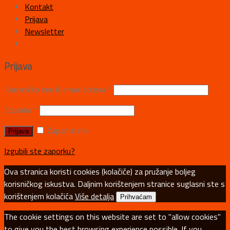
Kontakt
Prijava
Newsletter
Prijava
Korisničko ime ili email adresa
*
Zaporka
*
Zapamti me
Izgubili ste zaporku?
Ova stranica koristi cookies (kolačiče) za pružanje boljeg
korisničkog iskustva. Daljnim korištenjem stranice suglasni ste s
korištenjem kolačića
Više detalja
Prihvaćam
The cookie settings on this website are set to "allow cookies"
to give you the best browsing experience possible. If you