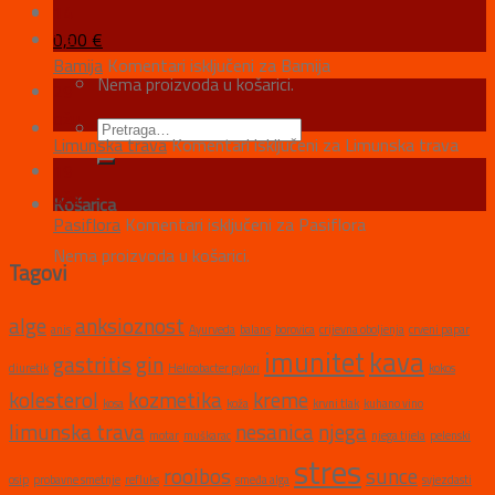
14
tra
0,00
€
Bamija
Komentari isključeni
za Bamija
Nema proizvoda u košarici.
29
ožu
Limunska trava
Komentari isključeni
za Limunska trava
19
ožu
Košarica
Pasiflora
Komentari isključeni
za Pasiflora
Nema proizvoda u košarici.
Tagovi
alge
anksioznost
anis
Ayurveda
balans
borovica
crijevna oboljenja
crveni papar
imunitet
kava
gastritis
gin
diuretik
Helicobacter pylori
kokos
kolesterol
kozmetika
kreme
kosa
koža
krvni tlak
kuhano vino
limunska trava
nesanica
njega
motar
muškarac
njega tijela
pelenski
stres
rooibos
sunce
osip
probavne smetnje
refluks
smeđa alga
svjezdasti