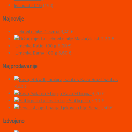
listopad 2016
(190)
Najnovije
Ljekovito bilje Divizma
3,40
€
Ljekovito bilje Maslačak list
2,20
€
Limenka Ratio 100 g
6,00
€
Limenka Barny 100 g
6,60
€
Najprodavanije
Kava Brazil Santos
3,40
€
Kava Ethiopia
3,20
€
Ljekovito bilje Slatki pelin
3,70
€
Ljekovito bilje Sena
1,50
€
Izdvojeno