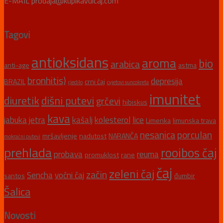
E-MAIL prodaja@kupikavuicaj.com
Tagovi
antioksidans
aroma
bio
arabica
anti-age
astma
bronhitis)
depresija
BRAZIL
crni čaj
cjedilo
cvjetovi suncokreta
imunitet
diuretik
dišni putevi
grčevi
hibiskus
kava
jabuka
jetra
kašalj
kolesterol
lice
Limenka
limunska trava
nesanica
porculan
mršavljenje
nadutost
NARANČA
mokraćni putevi
prehlada
rooibos čaj
probava
reuma
promuklost
rane
čaj
zeleni čaj
začin
Sencha
voćni čaj
santos
đumbir
Šalica
Novosti