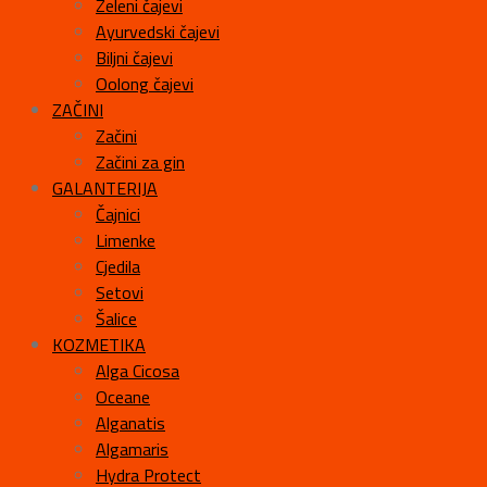
Zeleni čajevi
Ayurvedski čajevi
Biljni čajevi
Oolong čajevi
ZAČINI
Začini
Začini za gin
GALANTERIJA
Čajnici
Limenke
Cjedila
Setovi
Šalice
KOZMETIKA
Alga Cicosa
Oceane
Alganatis
Algamaris
Hydra Protect