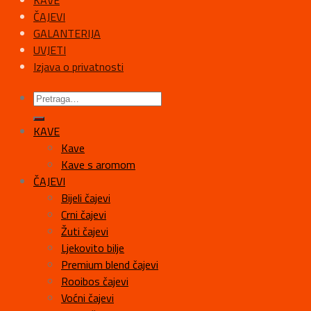
ČAJEVI
GALANTERIJA
UVJETI
Izjava o privatnosti
KAVE
Kave
Kave s aromom
ČAJEVI
Bijeli čajevi
Crni čajevi
Žuti čajevi
Ljekovito bilje
Premium blend čajevi
Rooibos čajevi
Voćni čajevi