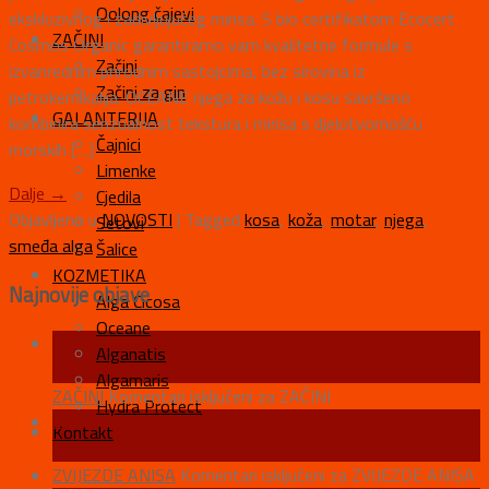
Oolong čajevi
ekskluzivnog i zadivljujućeg mirisa. S bio certifikatom Ecocert
ZAČINI
Cosmos Organic garantiramo vam kvalitetne formule s
Začini
izvanrednim prirodnim sastojcima, bez sirovina iz
Začini za gin
petrokemikalija. OCÉANE njega za kožu i kosu savršeno
GALANTERIJA
kombinira senzualnost tekstura i mirisa s djelotvornošću
Čajnici
morskih […]
Limenke
Dalje
→
Cjedila
Objavljeno u
NOVOSTI
|
Tagged
kosa
,
koža
,
motar
,
njega
,
Setovi
smeđa alga
Šalice
KOZMETIKA
Najnovije objave
Alga Cicosa
Oceane
28
Alganatis
tra
Algamaris
ZAČINI
Komentari isključeni
za ZAČINI
Hydra Protect
27
Kontakt
tra
ZVIJEZDE ANISA
Komentari isključeni
za ZVIJEZDE ANISA