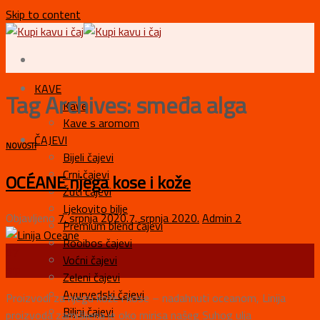
Skip to content
KAVE
Tag Archives:
smeđa alga
Kave
Kave s aromom
ČAJEVI
NOVOSTI
Bijeli čajevi
Crni čajevi
OCÉANE njega kose i kože
Žuti čajevi
Ljekovito bilje
Objavljeno
7. srpnja 2020.
7. srpnja 2020.
Admin 2
Premium blend čajevi
Rooibos čajevi
07
Voćni čajevi
srp
Zeleni čajevi
Ayurvedski čajevi
Proizvodi za njegu kože i kose – nadahnuti oceanom, Linija
Biljni čajevi
proizvoda zamišljena je oko mirisa našeg Suhog ulja