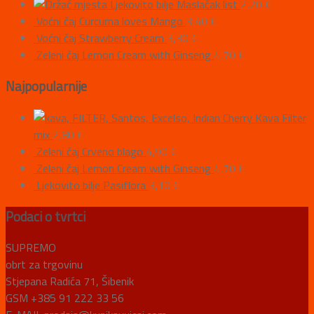
Ljekovito bilje Maslačak list
2,20
€
Voćni čaj Curcuma loves Mango
3,40
€
Voćni čaj Strawberry Cream
3,30
€
Zeleni čaj Lemon Cream with Ginseng
4,70
€
Najpopularnije
Kava Filter
mix
2,80
€
Zeleni čaj Crveno blago
4,90
€
Zeleni čaj Lemon Cream with Ginseng
4,70
€
Ljekovito bilje Pasiflora
3,10
€
Podaci o tvrtci
SUPREMO
obrt za trgovinu
Stjepana Radića 71, Šibenik
GSM +385 91 222 33 56